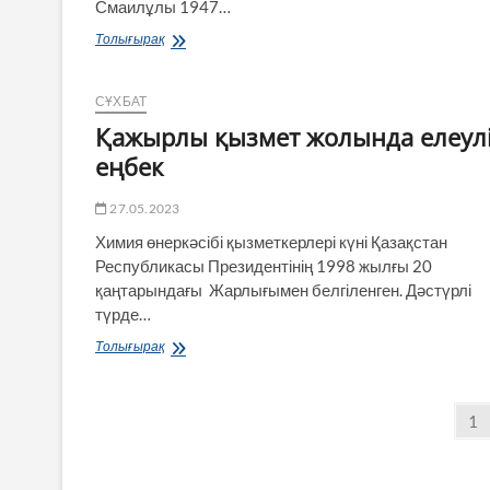
Смаилұлы 1947…
Көз
Толығырақ
алдымда
өскен
өлке
СҰХБАТ
Қажырлы қызмет жолында елеул
еңбек
27.05.2023
Химия өнеркәсібі қызметкерлері күні Қазақстан
Республикасы Президентінің 1998 жылғы 20
қаңтарындағы Жарлығымен белгіленген. Дәстүрлі
түрде…
Қажырлы
Толығырақ
қызмет
жолында
елеулі
Posts
Pa
1
еңбек
pagination