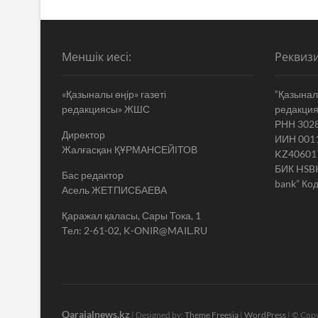
Меншік иесі:
Реквизи
«Қазыналы өңір» газеті
“Қазыналы
редакциясы» ЖШС
редакци
РНН 302
Директор
ИИН 001
Жалғасқан ҚҰРМАНСЕЙІТОВ
KZ40601
БИК HSB
Бас редактор
bank” Код
Асель ЖЕТПИСБАЕВА
Қаражал қаласы, Сары Тока, 1
Тел: 2-61-02, K-ONIR@MAIL.RU
Qarajalnews.kz
| Designed by:
Theme Freesia
|
WordPress
| © Copy