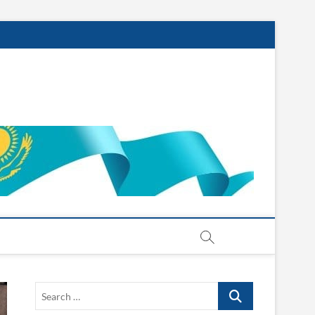
Search
…