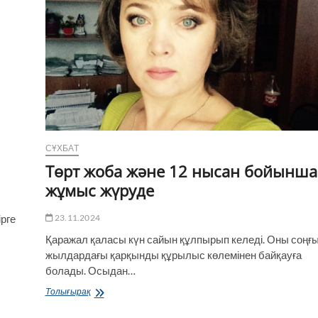
СҰХБАТ
Төрт жоба және 12 нысан бойынша
жұмыс жүруде
23.11.2024
ірге
Қаражал қаласы күн сайын құлпырып келеді. Оны соңғ
жылдардағы қарқынды құрылыс көлемінен байқауға
болады. Осыдан…
Төрт
Толығырақ
жоба
және