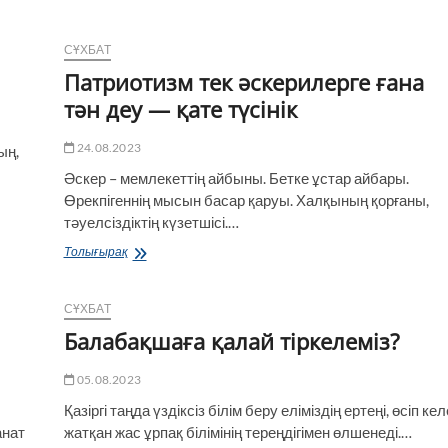
СҰХБАТ
Патриотизм тек әскерилерге ғана
тән деу — қате түсінік
24.08.2023
ың,
Әскер – мемлекеттің айбыны. Бетке ұстар айбары.
Өрекпігеннің мысын басар қаруы. Халқының қорғаны,
тәуелсіздіктің күзетшісі.…
Патриотизм
Толығырақ
тек
әскерилерге
ғана
СҰХБАТ
тән
Балабақшаға қалай тіркелеміз?
деу
—
қате
05.08.2023
түсінік
Қазіргі таңда үздіксіз білім беру еліміздің ертеңі, өсіп кел
анат
жатқан жас ұрпақ білімінің тереңдігімен өлшенеді.…