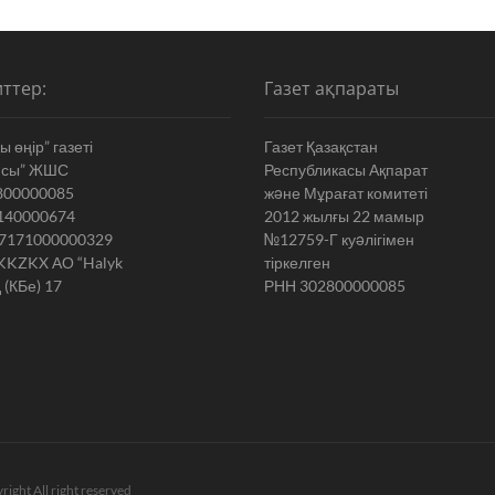
арнаймын»
ттер:
Газет ақпараты
 өңір” газеті
Газет Қазақстан
ясы” ЖШС
Республикасы Ақпарат
800000085
жəне Мұрағат комитеті
140000674
2012 жылғы 22 мамыр
7171000000329
№12759-Г куəлігімен
KKZKX АО “Halyk
тіркелген
 (КБе) 17
РНН 302800000085
right All right reserved