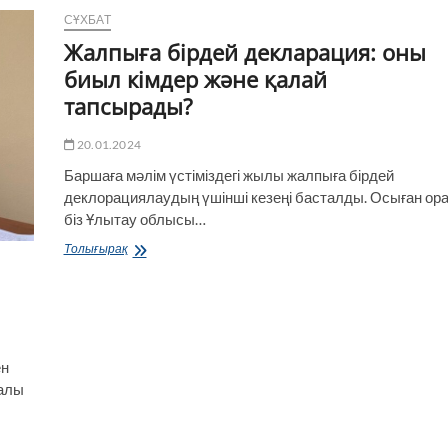
12
СҰХБАТ
нысан
Жалпыға бірдей декларация: оны
бойынша
жұмыс
биыл кімдер және қалай
жүруде
тапсырады?
20.01.2024
Баршаға мәлім үстіміздегі жылы жалпыға бірдей
деклорациялаудың үшінші кезеңі басталды. Осыған ор
біз Ұлытау облысы…
Жалпыға
Толығырақ
бірдей
декларация:
оны
биыл
кімдер
және
ен
қалай
налы
тапсырады?