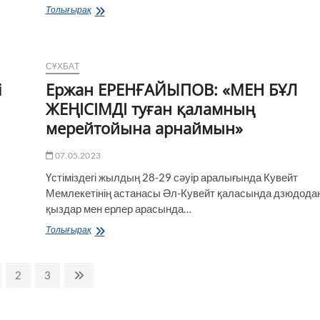
Балабақшаға
Толығырақ
қалай
тіркелеміз?
СҰХБАТ
і
Ержан ЕРЕНҒАЙЫПОВ: «МЕН БҰЛ
ЖЕҢІСІМДІ туған қаламның
мерейтойына арнаймын»
07.05.2023
Үстіміздегі жылдың 28-29 сәуір аралығында Кувейт
Мемлекетінің астанасы Әл-Кувейт қаласында дзюдода
қыздар мен ерлер арасында…
Ержан
Толығырақ
ЕРЕНҒАЙЫПОВ:
«МЕН
БҰЛ
ge
Page
Page
Next
2
3
ЖЕҢІСІМДІ
page
туған
қаламның
мерейтойына