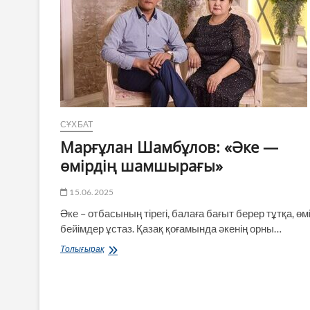
СҰХБАТ
Марғұлан Шамбұлов: «Әке —
өмірдің шамшырағы»
15.06.2025
Әке – отбасының тірегі, балаға бағыт берер тұтқа, өм
бейімдер ұстаз. Қазақ қоғамында әкенің орны…
Марғұлан
Толығырақ
Шамбұлов:
«Әке
—
өмірдің