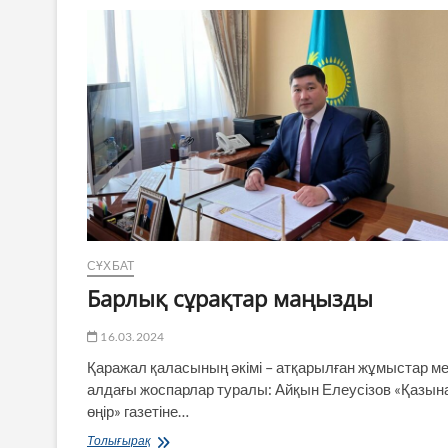
шамшырағы»
СҰХБАТ
Барлық сұрақтар маңызды
16.03.2024
Қаражал қаласының әкімі – атқарылған жұмыстар м
алдағы жоспарлар туралы: Айқын Елеусізов «Қазы
өңір» газетіне…
Барлық
Толығырақ