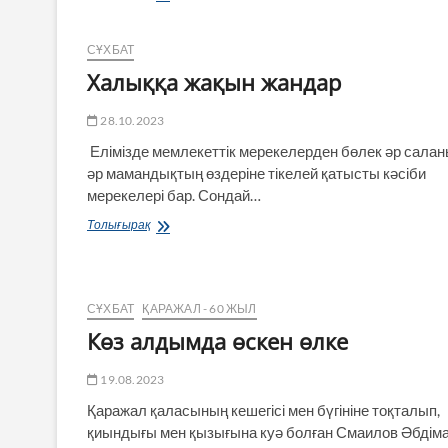
сұрақтар
маңызды
СҰХБАТ
Халыққа жақын жандар
28.10.2023
Елімізде мемлекеттік мерекелерден бөлек әр салан
әр мамандықтың өздеріне тікелей қатысты кәсіби
мерекелері бар. Сондай…
Халыққа
Толығырақ
жақын
жандар
СҰХБАТ
ҚАРАЖАЛ - 60 ЖЫЛ
Көз алдымда өскен өлке
19.08.2023
Қаражал қаласының кешегісі мен бүгініне тоқталып,
қиындығы мен қызығына куә болған Смаилов Әбдім