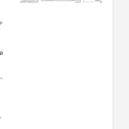
ір
е
Й
39
ар