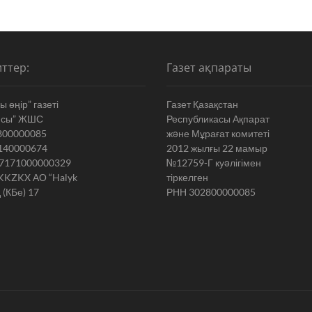
ттер:
Газет ақпараты
 өңір” газеті
Газет Қазақстан
ясы” ЖШС
Республикасы Ақпарат
800000085
жəне Мұрағат комитеті
140000674
2012 жылғы 22 мамыр
7171000000329
№12759-Г куəлігімен
KKZKX АО “Halyk
тіркелген
 (КБе) 17
РНН 302800000085