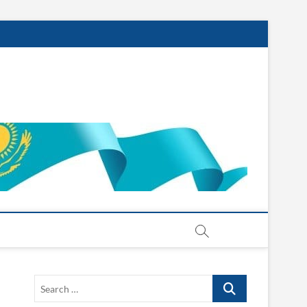
Search
…