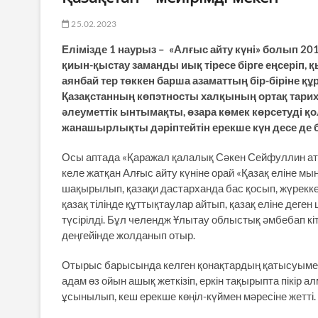
25.02.2023
Елімізде 1 наурыз – «Алғыс айту күні» болып 201
қиын-қыстау заманды иық тіресе бірге еңсеріп, 
аянбай тер төккен барша азаматтың бір-біріне құ
Қазақстанның көпэтносты халқының ортақ тарих
әлеуметтік ынтымақты, өзара көмек көрсетуді қол
жанашырлықты дәріптейтін ерекше күн десе де 
Осы аптада «Қаражал қалалық Сәкен Сейфуллин ат
келе жатқан Алғыс айту күніне орай «Қазақ еліне м
шақырылып, қазақи дастарханда бас қосып, жүрек
қазақ тілінде құттықтаулар айтып, қазақ еліне дег
түсірілді. Бұл челендж Ұлытау облыстық әмбебап 
деңгейінде жолданып отыр.
Отырыс барысында келген қонақтардың қатысуымен «
адам өз ойын ашық жеткізіп, еркін тақырыпта пікір а
ұсынылып, кеш ерекше көңіл-күймен мәресіне жетті.