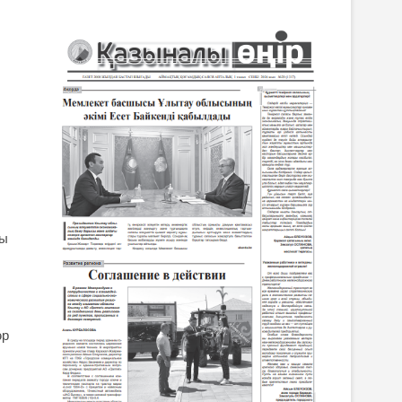
ғы
әр