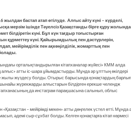
6 жылдан бастап атап өтілуде. Алғыс айту күні – күрделі,
қысқа мерзім ішінде Тәуелсіз Қазақстанды бірге құру жолында
рмет білдіретін күні. Бұл күн тағдыр тоғыстырған
ын құрметтеу күні. Қайырымдылық пен дәстүрлерін,
дап, мейірімділік пен ақкөңілділік, жомарттық пен
болады.
ындағы орталықтандырылған кітапханалар жүйесі» КММ алда
ың алғыс» атты іс-шара ұйымдастырды. Мұнда әр ұлттың өкілдері
ке жылы жүздесу болды. Отырыс барысында қонақтардың барлы
ен шынайы жүрекжарды алғыстарын білдірген ерекше челендж
кітапханасының да инстаграм парақшасына салынып, облыс
Қазақстан – мейірімді мекен» атты дөңгелек үстел өтті. Мұнда 
лмасып, әдемі сыр-сұхбат болды. Келген қонақтарға кітап көрмесі