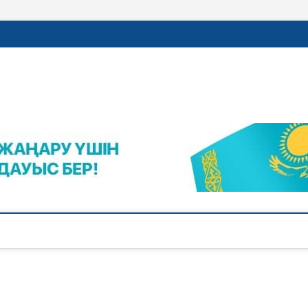
rajalnews.kz
Л ҚАЛАСЫНЫҢ ЖАҢАЛЫҚТАРЫ