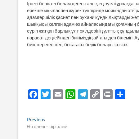
Іргесі берік ел болам деген халық ең әуелі ұрпаққа п
ерекше ықыласпен жүрек түкпірінде мойындай отыра 
адамгершілік қасиет пен рухани құндылықтарды жетесі
шыққысы келген адам өз айналасындағы қоғамның биі
сүріп жатқан барлық ұлт өкілдерінің ұлттық құндыл
парасат деңгейіндегі биігіміздің айғағы деп білемі
биік, керегесі кең, босағасы берік болары сөзсіз.
F
T
E
W
T
C
P
S
ac
w
m
h
el
o
ri
h
e
itt
ail
at
e
p
nt
ar
Навигация
Previous
Previous
b
er
s
gr
y
e
post:
Әр өлеңі – бір әлем
по
o
A
a
Li