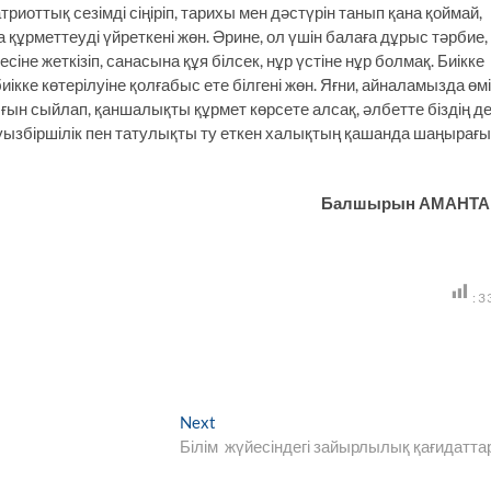
атриоттық сезімді сіңіріп, тарихы мен дәстүрін танып қана қоймай,
құрметтеуді үйреткені жөн. Әрине, ол үшін балаға дұрыс тәрбие,
не жеткізіп, санасына құя білсек, нұр үстіне нұр болмақ. Биікке
кке көтерілуіне қолғабыс ете білгені жөн. Яғни, айналамызда өм
ығын сыйлап, қаншалықты құрмет көрсете алсақ, әлбетте біздің д
н. Ауызбіршілік пен татулықты ту еткен халықтың қашанда шаңырағы
Балшырын АМАНТА
:
3
Next
Next
post:
Білім жүйесіндегі зайырлылық қағидатт