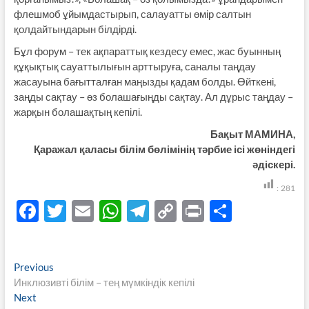
флешмоб ұйымдастырып, салауатты өмір салтын
қолдайтындарын білдірді.
Бұл форум – тек ақпараттық кездесу емес, жас буынның
құқықтық сауаттылығын арттыруға, саналы таңдау
жасауына бағытталған маңызды қадам болды. Өйткені,
заңды сақтау – өз болашағыңды сақтау. Ал дұрыс таңдау –
жарқын болашақтың кепілі.
Бақыт МАМИНА,
Қаражал қаласы білім бөлімінің тәрбие ісі жөніндегі
әдіскері.
:
281
F
T
E
W
T
C
P
S
ac
w
m
h
el
o
ri
h
e
itt
ail
at
e
p
nt
ar
Навигация
Previous
Previous
b
er
s
gr
y
e
post:
Инклюзивті білім – тең мүмкіндік кепілі
по
o
A
a
Li
Next
Next