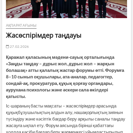
АҚПАРАТ АҒЫНЫ
Жасөспірімдер таңдауы
27.02.2026
Қаражал қаласының мәдени-сауық орталығында
«Заңды таңдау – дұрыс жол, дұрыс жол – жарқын
болашақ» атты қалалық жастар форумы өтті. Форумға
8–10 сынып оқушылары, ата-аналар, педагогтер,
сондай-ақ, прокуратура, құқық қорғау органдары,
аурухана психологы және әскери сала өкілдері
қатысты.
Іс-шараның басты мақсаты – жасөспірімдер арасында
құқықбұзушылықтың алдын алу, нашақорлықтың зиянын
түсіндіру және кәсіптік бағдар беру арқылы саналы таңдау
жасауға ықпал ету. Форум аясында бірінші қабаттағы
холлда кәсіби бағдар беру жәрмеңкесі ұйымдастырылып,