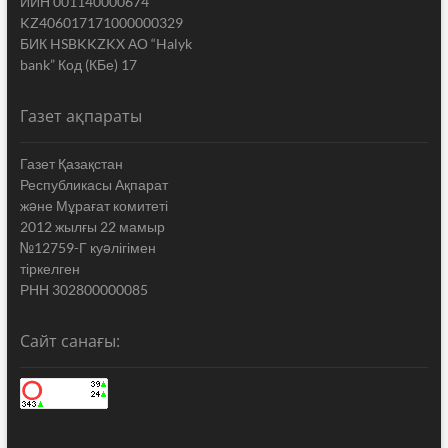
ИИН 001140000674
KZ406017171000000329
БИК HSBKKZKX АО “Halyk
bank” Код (КБе) 17
Газет ақпараты
Газет Қазақстан
Республикасы Ақпарат
жəне Мұрағат комитеті
2012 жылғы 22 мамыр
№12759-Г куəлігімен
тіркелген
РНН 302800000085
Сайт санағы: