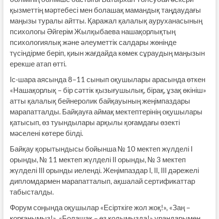
қызметтің мәртебесі мен болашақ мамандық таңдаудағы
маңызы туралы айтты. Қаражал қалалық ауруханасының
психологы Әйгерім Жылқыбаева нашақорлықтың
психологиялық және әлеуметтік салдары жөнінде
түсіндірме беріп, қиын жағдайда көмек сұраудың маңызын
ерекше атап өтті.
Іс-шара аясында 8–11 сынып оқушылары арасында өткен
«Нашақорлық – бір сәттік қызығушылық, бірақ, ұзақ өкініш»
атты қалалық бейнеролик байқауының жеңімпаздары
марапатталды. Байқауға аймақ мектептерінің оқушылары
қатысып, өз туындылары арқылы қоғамдағы өзекті
мәселені көтере білді.
Байқау қорытындысы бойынша № 10 мектеп жүлделі І
орынды, № 11 мектеп жүлделі ІІ орынды, № 3 мектеп
жүлделі ІІІ орынды иеленді. Жеңімпаздар І, ІІ, ІІІ дәрежелі
дипломдармен марапатталып, ақшалай сертификаттар
табысталды.
Форум соңында оқушылар «Есірткіге жол жоқ!», «Заң –
қорғанымыз!», «Болашақ – өз қолымызда!» ұрандарымен