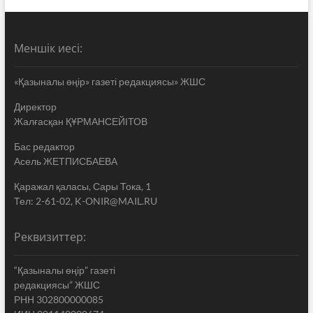
Меншік иесі:
«Қазыналы өңір» газеті редакциясы» ЖШС
Директор
Жалғасқан ҚҰРМАНСЕЙІТОВ
Бас редактор
Асель ЖЕТПИСБАЕВА
Қаражал қаласы, Сары Тока, 1
Тел: 2-61-02, K-ONIR@MAIL.RU
Реквизиттер:
“Қазыналы өңір” газеті
редакциясы” ЖШС
РНН 302800000085