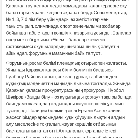
Қаражал тау-кен колледжі мамандары талапкерлерге оқу
бағыттары туралы кеңінен ақпарат берді. Сонымен қатар,
№ 1, 3, 7 білім беру ұйымдары өз жетістіктерімен
таныстырып, олимпиада, спорт және ғылыми жобалар
бойынша табыстарын көпшілік назарына ұсынды. Балалар
өнер мектебі ұжымы «Әлем – балалар көзімен»
фотокөрмесі оқушылардың шығармашылық әлеуетін
айқындап, форумның мазмұнын байыта түсті.
Форумның ресми бөлімі пленарлық отырыспен жалғасты.
Жиынды Қаражал қаласы білім бөлімінің басшысы
Гүлбану Райсова ашып, өскелең ұрпақ тәрбиесіндегі
құқықтық мәдениеттің маңыздылығына тоқталды. Жиында
Қаражал қаласы прокуратурасының прокуроры Нұрбол
Шәкіров «Заңды білу – өз құқығыңды қорғау» тақырыбында
баяндама жасап, заң алдындағы жауапкершілік ұғымын
түсіндірді. Полиция бөлімінің өкілі Ерғали Асылхалиев
жасөспірімдер арасындағы құқықбұзушылықтың алдын
алу мәселесіне тоқталып, жауапкершілік отбасынан
басталатынын атап өтті. Ал қалалық қорғаныс істері
бөлімінің бөлімше бастығы Батырхан Төлеубай әскери