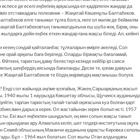
п өспесе де еселі еңбегінің арқасында ел қадірлеген жандар да
керіміз отставкадағы полковник – Жаңатай Көшенұлы Балтабеков.
табеков елге танымал тұлға болса, неге ол мәлім де беймәлім
Жаңатай Балтабековтың танымалдығына еш шүбә жоқ. Бірақ, оны
жылдарға дейін еңбек еткен жандар ғана жақсы біледі. Ал, кейінгі
хи кезең сондай қайталанбас тұлғаларын өмірге әкеледі. Сол
іне орай әрқилы баға беріледі. Оларды біржақты бағаламай,
Өйткені, тарихтың даму белестері кезінде кейбір ірі саяси
иялық шеңбердің аясында бағаланды. Десек те, қоғам дамуын
е Жаңатай Балтабеков те біздің өңіріміздің мақтанышы болуға
м? Енді сол жайында әңгіме қозғайық. Жәкең Сарыарқаның жасыл
сы. 1940 жылы 1 наурызда Көкшетау облысы, Щучинск ауданынд
 дейтін, тарлан тарихтың талай-талай оқиғасына куә болған қарт
әрбиесімен дарыса керек. Ол жастайынан зерек болып өсті. 1957
асты. Екі жыл еңбекпен шыңдалып, оң мен солын жақсы танып
н орындаған ару Алматыға келіп, шет тілдері институтына оқуға
лын Семей облысының Маканчи ауданына қарасты Кировка селол
астады. Бұл – 1964 жыл болатын. Сол жылы Отан алдындағы