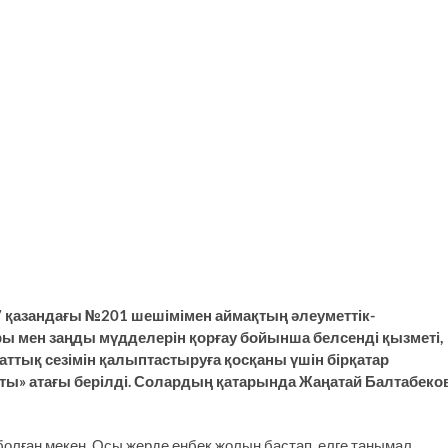
қазандағы №201 шешімімен аймақтың әлеуметтік-
 мен заңды мүдделерін қорғау бойынша белсенді қызметі,
ттық сезімін қалыптастыруға қосқаны үшін бірқатар
аты» атағы берілді. Солардың қатарында Жаңатай Балтабеко
болған мекен. Осы жерде еңбек жолын бастап, елге танымал