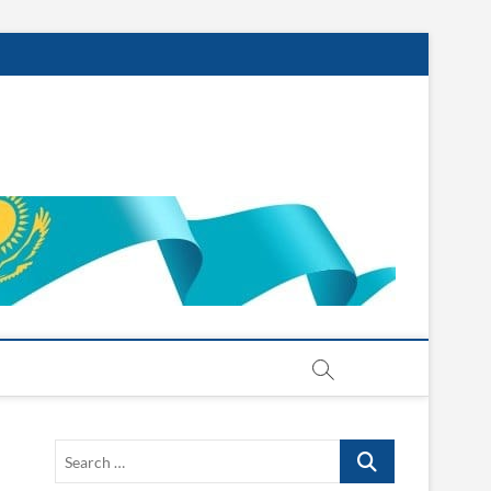
Search
…