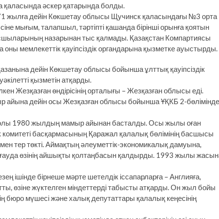
а қаласында әскер қатарында болды.
71 жылға дейін Көкшетау облысы Щучинск қаласындағы №3 орта
 Ісіне мығым, талапшыл, тәртіпті қашанда бірінші орынға қоятын
басшыларының назарынан тыс қалмады. Қазақстан Компартиясы
ны мемлекеттік қауіпсіздік органдарына қызметке ауыстырды.
занына дейін Көкшетау облысы бойынша ұлттық қауіпсіздік
әкілетті қызметін атқарды.
ен Жезқазған өндірісінің орталығы – Жезқазған облысы еді.
 айына дейін осы Жезқазған облысы бойынша ҰҚКБ 2-бөлімінд
жолы 1980 жылдың мамыр айынан басталды. Осы жылы оған
к комитеті басқармасының Қаражал қалалық бөлімінің басшысы
ен тер төкті. Аймақтың әлеуметтік-экономикалық дамуына,
рғауда өзінің айшықты қолтаңбасын қалдырды. 1993 жылы жасын
езең ішінде бірнеше мәрте шетелдік іссапарларға – Англияға,
йтты, өзіне жүктелген міндеттерді табысты атқарды. Он жыл бойы
ң бюро мүшесі және халық депутаттары қалалық кеңесінің