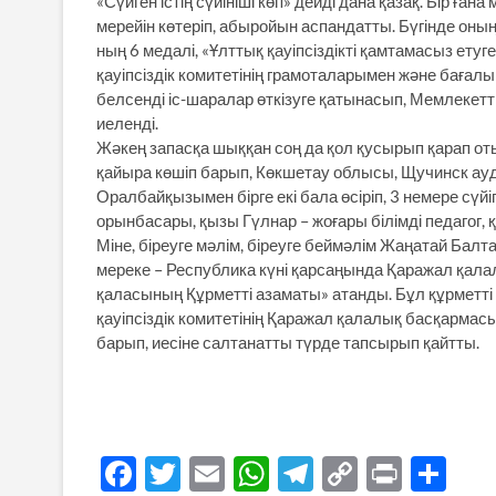
«Сүйген істің сүйініші көп» дейді дана қазақ. Бір ғана
мерейін көтеріп, абыройын аспандатты. Бүгінде оны
ның 6 медалі, «Ұлттық қауіпсіздікті қамтамасыз етуг
қауіпсіздік комитетінің грамоталарымен және бағалы
белсенді іс-шаралар өткізуге қатынасып, Мемлекетт
иеленді.
Жәкең запасқа шыққан соң да қол қусырып қарап оты
қайыра көшіп барып, Көкшетау облысы, Щучинск ау
Оралбайқызымен бірге екі бала өсіріп, 3 немере сү
орынбасары, қызы Гүлнар – жоғары білімді педагог,
Міне, біреуге мәлім, біреуге беймәлім Жаңатай Балт
мереке – Республика күні қарсаңында Қаражал қа
қаласының Құрметті азаматы» атанды. Бұл құрметті
қауіпсіздік комитетінің Қаражал қалалық басқарм
барып, иесіне салтанатты түрде тапсырып қайтты.
F
T
E
W
T
C
P
S