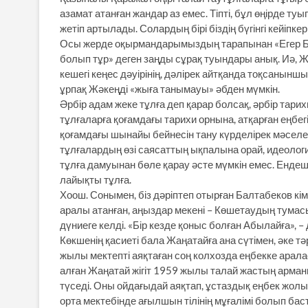
азамат атанған жандар аз емес. Тіпті, бұл өңірде туы
жетіп артылады. Солардың бірі біздің бүгінгі кейіп
Осы жерде оқырмандарымыздың тарапынан «Егер Бал
болып тұр» деген заңды сұрақ туындары анық. Иә, 
кешегі кеңес дәуірінің, дәлірек айтқанда тоқсаныншы 
ұрпақ Жәкеңді «жыға танымауы» әбден мүмкін.
Әрбір адам жеке тұлға деп қарар болсақ, әрбір тари
тұлғаларға қоғамдағы тарихи орнына, атқарған еңбег
қоғамдағы шынайы бейнесін тану күрделірек мәселе. 
тұлғалардың өзі саясаттың ықпалына орай, идеолог
тұлға дамуынан бөле қарау әсте мүмкін емес. Ендеш
лайықты тұлға.
Хоош. Сонымен, біз дәріптеп отырған Балтабеков кі
аралы атанған, аңыздар мекені – Көшетаудың тума
дүниеге келді. «Бір кезде қоныс болған Абылайға», –
Көкшенің қасиеті бала Жаңатайға ана сүтімен, әке т
жылы мектепті аяқтаған соң колхозда еңбекке арал
алған Жаңатай жігіт 1959 жылы талай жастың арманы
түседі. Оны ойдағыдай аяқтап, ұстаздық еңбек жо
орта мектебінде ағылшын тілінің мұғалімі болып б