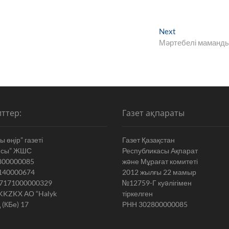
Next
Next
post:
Мәртебелі маманд
ттер:
Газет ақпараты
 өңір” газеті
Газет Қазақстан
ясы” ЖШС
Республикасы Ақпарат
800000085
жəне Мұрағат комитеті
140000674
2012 жылғы 22 мамыр
7171000000329
№12759-Г куəлігімен
KKZKX АО “Halyk
тіркелген
 (КБе) 17
РНН 302800000085