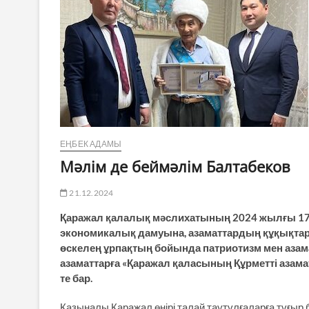
ЕҢБЕК АДАМЫ
Мәлім де беймәлім Балтабеков
21.12.2024
Қаражал қалалық мәслихатының 2024 жылғы 17 
экономикалық дамуына, азаматтардың құқықтары
өскелең ұрпақтың бойында патриотизм мен азама
азаматтарға «Қаражал қаласының Құрметті азам
те бар.
Қазыналы Қаражал өңірі талай таутұлғаларға тұғыр 