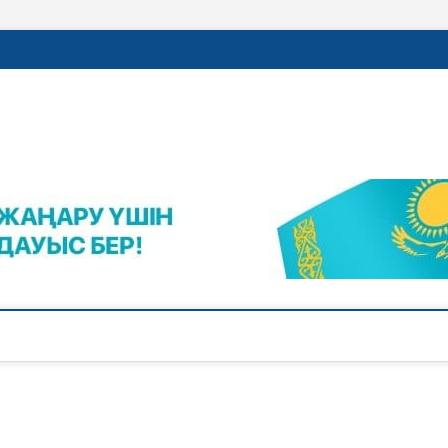
rajalnews.kz
Л ҚАЛАСЫНЫҢ ЖАҢАЛЫҚТАРЫ