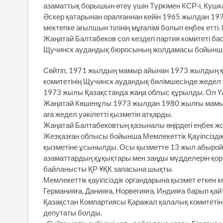
азаматтық борышын өтеу үшін Түркімен КСР-і, Кушк
Әскер қатарынан оралғаннан кейін 1965 жылдан 19
мектепке ағылшын тілінің мұғалімі болып еңбек етті.
Жаңатай Балтабеков сол кездегі партия комитеті 
Щучинск аудандық бюросының жолдамасы бойынша о
Сөйтіп, 1971 жылдың мамыр айынан 1973 жылдың қа
комитетінің Щучинск аудандық бөлімшесінде жедел у
1973 жылы Қазақстанда жаңа облыс құрылды. Ол Үлк
Жаңатай Көшенұлы 1973 жылдан 1980 жылғы мамыр
аға жедел уәкілетті қызметін атқарды.
Жаңатай Балтабековтың қазыналы өңірдегі еңбек 
Жезқазған облысы бойынша Мемлекеттік Қауіпсізді
қызметіне ұсынылды. Осы қызметте 13 жыл абыройм
азаматтардың құқықтары мен заңды мүдделерін қо
байланысты ҚР ҰҚК запасына шықты.
Мемлекеттік қауіпсіздік органдарына қызмет еткен к
Германияға, Данияға, Норвегияға, Индияға барып қа
Қазақстан Компартиясы Қаражал қалалық комитетіні
депутаты болды.