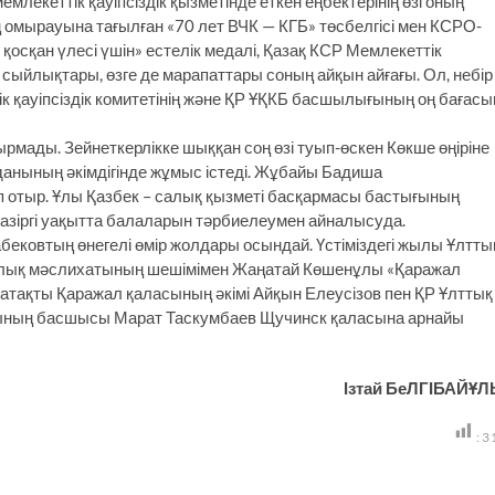
 мемлекеттік қауіпсіздік қызметінде еткен еңбектерінің өзі оның
ң омырауына тағылған «70 лет ВЧК — КГБ» төсбелгісі мен КСРО-
е қосқан үлесі үшін» естелік медалі, Қазақ КСР Мемлекеттік
 сыйлықтары, өзге де марапаттары соның айқын айғағы. Ол, небір
ік қауіпсіздік комитетінің және ҚР ҰҚКБ басшылығының оң бағасы
рмады. Зейнеткерлікке шыққан соң өзі туып-өскен Көкше өңіріне
данының әкімдігінде жұмыс істеді. Жұбайы Бадиша
йіп отыр. Ұлы Қазбек – салық қызметі басқармасы бастығының
 қазіргі уақытта балаларын тәрбиелеумен айналысуда.
абековтың өнегелі өмір жолдары осындай. Үстіміздегі жылы Ұлтты
лалық мәслихатының шешімімен Жаңатай Көшенұлы «Қаражал
 атақты Қаражал қаласының әкімі Айқын Елеусізов пен ҚР Ұлттық
асының басшысы Марат Таскумбаев Щучинск қаласына арнайы
Ізтай БеЛГІБАЙҰ
:
3