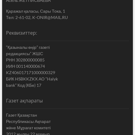
Асель ЖЕТПИСБАЕВА
Қаражал қаласы, Сары Тока, 1
Тел: 2-61-02, K-ONIR@MAIL.RU
Реквизиттер:
“Қазыналы өңір” газеті
редакциясы” ЖШС
РНН 302800000085
ИИН 001140000674
KZ406017171000000329
БИК HSBKKZKX АО “Halyk
bank” Код (КБе) 17
Газет ақпараты
Газет Қазақстан
Республикасы Ақпарат
жəне Мұрағат комитеті
2012 жылғы 22 мамыр