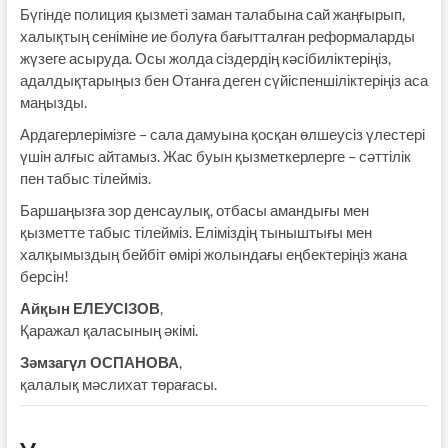
Бүгінде полиция қызметі заман талабына сай жаңғырып,
халықтың сеніміне ие болуға бағытталған реформаларды
жүзеге асыруда. Осы жолда сіздердің кәсібиліктеріңіз,
адалдықтарыңыз бен Отанға деген сүйіспеншіліктеріңіз аса
маңызды.
Ардагерлерімізге – сала дамуына қосқан өлшеусіз үлестері
үшін алғыс айтамыз. Жас буын қызметкерлерге – сәттілік
пен табыс тілейміз.
Баршаңызға зор денсаулық, отбасы амандығы мен
қызметте табыс тілейміз. Еліміздің тыныштығы мен
халқымыздың бейбіт өмірі жолындағы еңбектеріңіз жана
берсін!
Айқын ЕЛЕУСІЗОВ
,
Қаражал қаласының әкімі.
Зәмзагүл ОСПАНОВА
,
қалалық мәслихат төрағасы.