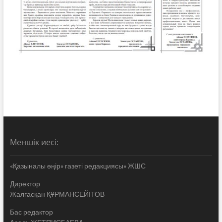
Меншік иесі:
«Қазыналы өңір» газеті редакциясы» ЖШС
Директор
Жалғасқан ҚҰРМАНСЕЙІТОВ
Бас редактор