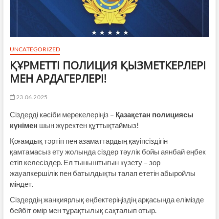
UNCATEGORIZED
ҚҰРМЕТТІ ПОЛИЦИЯ ҚЫЗМЕТКЕРЛЕРІ
МЕН АРДАГЕРЛЕРІ!
23.06.2025
Сіздерді кәсіби мерекелеріңіз –
Қазақстан полициясы
күнімен
шын жүректен құттықтаймыз!
Қоғамдық тәртіп пен азаматтардың қауіпсіздігін
қамтамасыз ету жолында сіздер тәулік бойы аянбай еңбек
етіп келесіздер. Ел тыныштығын күзету – зор
жауапкершілік пен батылдықты талап ететін абыройлы
міндет.
Сіздердің жанқиярлық еңбектеріңіздің арқасында елімізде
бейбіт өмір мен тұрақтылық сақталып отыр.