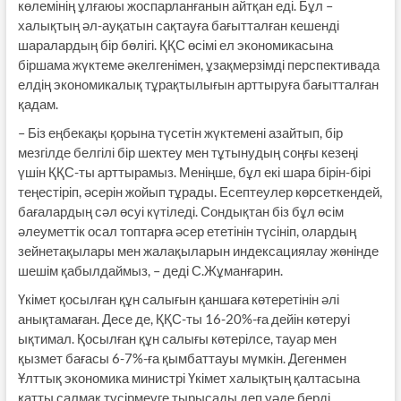
көлемінің ұлғаюы жоспарланғанын айтқан еді. Бұл –
халықтың әл-ауқатын сақтауға ба­ғытталған кешенді
шаралардың бір бөлігі. ҚҚС өсімі ел экономикасына
біршама жүктеме әкелгенімен, ұзақ­мерзімді перспективада
елдің эко­номикалық тұрақтылығын арттыруға бағытталған
қадам.
– Біз еңбекақы қорына түсетін жүктемені азайтып, бір
мезгілде белгілі бір шектеу мен тұтынудың соңғы кезеңі
үшін ҚҚС-ты арттырамыз. Меніңше, бұл екі шара бірін-бірі
теңестіріп, әсерін жо­йып тұрады. Есептеулер көрсеткендей,
бағалардың сәл өсуі күтіледі. Сондықтан біз бұл өсім
әлеуметтік осал топтарға әсер ететінін түсініп, олардың
зейнетақылары мен жалақыларын индексациялау жөнінде
шешім қабылдаймыз, – деді С.Жұманғарин.
Үкімет қосылған құн салығын қаншаға көтеретінін әлі
анықтамаған. Десе де, ҚҚС-ты 16-20%-ға дейін көтеруі
ықтимал. Қосылған құн салығы көтерілсе, тауар мен
қызмет бағасы 6-7%-ға қымбаттауы мүмкін. Дегенмен
Ұлттық экономика министрі Үкімет халықтың қалтасына
қатты салмақ түсірмеуге тырысады деп уәде берді.