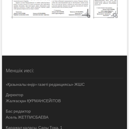
Меншік иесі:
«Қазыналы өңір» газеті редакциясы» ЖШС
Директор
Жалғасқан ҚҰРМАНСЕЙІТОВ
Бас редактор
Асель ЖЕТПИСБАЕВА
Қаражал қаласы, Сары Тока, 1