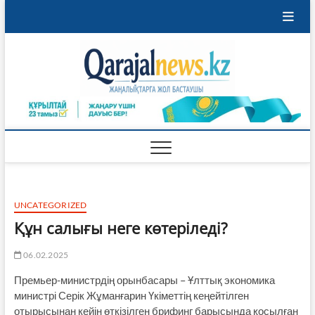
Skip
to
content
Qaraja
ҚАРАЖАЛ
ҚАЛАСЫНЫҢ
ЖАҢАЛЫҚТАРЫ
UNCATEGORIZED
Құн салығы неге көтеріледі?
06.02.2025
Премьер-министрдің орынбасары – Ұлттық экономика
министрі Серік Жұманғарин Үкіметтің кеңейтілген
отырысынан кейін өткізілген брифинг барысында қосылған