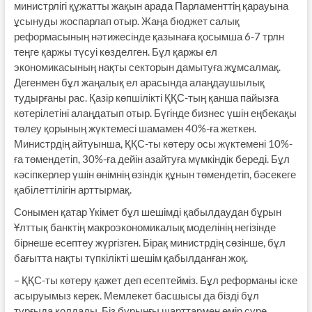
министрлігі құжатты жақын арада Парламенттің қарауына
ұсынуды жос­парлап отыр. Жаңа бюджет салық
реформасының нәтижесінде қазынаға қосымша 6-7 трлн
теңге қаржы түсуі көзделген. Бұл қаржы ел
экономикасының нақты секторын дамытуға жұмсалмақ.
Дегенмен бұл жаңалық ел арасында алаңдаушылық
тудырғаны рас. Қазір көпшілікті ҚҚС-тың қанша пайызға
көтерілетіні алаңдатып отыр. Бүгінде бизнес үшін еңбекақы
төлеу қорының жүктемесі шамамен 40%-ға жеткен.
Министрдің айтуынша, ҚҚС-ты көтеру осы жүктемені 10%-
ға төмендетіп, 30%-ға дейін азайтуға мүмкіндік береді. Бұл
кәсіпкерлер үшін өнімнің өзіндік құнын төмендетіп, бәсекеге
қабілеттілігін арт­тырмақ.
Сонымен қатар Үкімет бұл шешімді қабылдаудан бұрын
Ұлттық банктің макроэкономикалық моделінің негізінде
бірнеше есептеу жүргізген. Бірақ министрдің сөзінше, бұл
бағытта нақты түпкілікті шешім қабылданған жоқ.
– ҚҚС-ты көтеру қажет деп есеп­тейміз. Бұл реформаны іске
асыруымыз керек. Мемлекет басшысы да бізді бұл
тұрғыда қолдады. Біз бұрынғы шарттар­мен өмір сүре