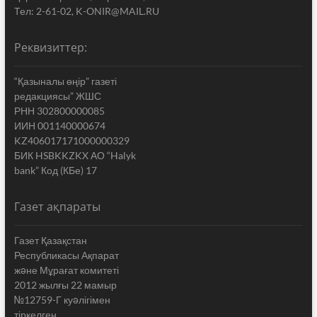
Тел: 2-61-02, K-ONIR@MAIL.RU
Реквизиттер:
“Қазыналы өңір” газеті
редакциясы” ЖШС
РНН 302800000085
ИИН 001140000674
KZ406017171000000329
БИК HSBKKZKX АО “Halyk
bank” Код (КБе) 17
Газет ақпараты
Газет Қазақстан
Республикасы Ақпарат
жəне Мұрағат комитеті
2012 жылғы 22 мамыр
№12759-Г куəлігімен
тіркелген