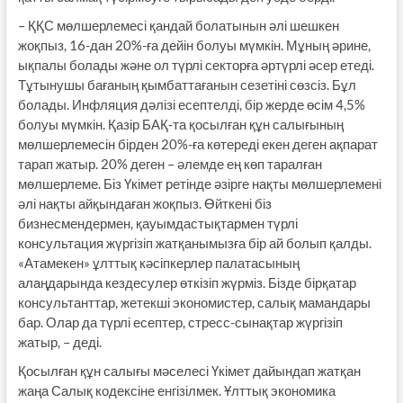
– ҚҚС мөлшерлемесі қандай болатынын әлі шешкен
жоқпыз, 16-дан 20%-ға дейін болуы мүмкін. Мұның әрине,
ықпалы болады және ол түрлі секторға әртүрлі әсер етеді.
Тұтынушы бағаның қымбаттағанын сезетіні сөзсіз. Бұл
болады. Инфляция дәлізі есептелді, бір жерде өсім 4,5%
болуы мүмкін. Қазір БАҚ-та қосылған құн салығының
мөлшерлемесін бірден 20%-ға көтереді екен деген ақпарат
тарап жатыр. 20% деген – әлемде ең көп таралған
мөлшерлеме. Біз Үкімет ретінде әзірге нақты мөлшерлемені
әлі нақты айқындаған жоқпыз. Өйткені біз
бизнесмендермен, қауымдастықтармен түрлі
консультация жүргізіп жатқанымызға бір ай болып қалды.
«Атамекен» ұлттық кәсіпкерлер палатасының
алаңдарында кездесулер өткізіп жүрміз. Бізде бірқатар
консультанттар, жетекші экономистер, салық мамандары
бар. Олар да түрлі есептер, стресс-сынақтар жүргізіп
жатыр, – деді.
Қосылған құн салығы мәселесі Үкімет дайындап жатқан
жаңа Салық кодексіне енгізілмек. Ұлттық экономика