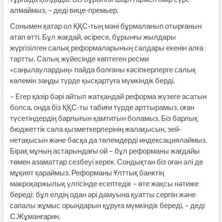
алмаймыз, – деді вице-премьер.
Сонымен қатар ол ҚҚС-тың мәні бұрмаланып отырғанын
атап өтті. Бұл жағдай, әсіресе, бұрынғы жылдары
жүргізілген салық реформаларының салдары екенін алға
тартты. Салық жүйесінде көптеген ресми
«саңылаулардың» пайда болғаны кәсіпкерлерге салық
көлемін заңды түрде қысқартуға мүмкіндік берді.
– Егер қазір бәрі айтып жатқандай реформа жүзеге асатын
болса, онда біз ҚҚС-ты табиғи түрде арттырамыз, оған
түсетіндердің барлығын қамтитын боламыз. Біз барлық
бюджеттік сала қызметкерлерінің жалақысын, зей­
нетақысын және басқа да төлемдерді индексациялаймыз.
Бірақ мұның аста­рындағы ой – бұл реформаны жағ­дайы
төмен азаматтар сезбеуі керек. Сондықтан біз оған әлі де
мұқият қа­раймыз. Реформаны Ұлттық банктің
макроқаржылық үлгісінде есептедік – өте жақсы нәтиже
береді: бұл елдің одан әрі дамуына қуатты серпін және
сапалы жұмыс орындарын құруға мүмкіндік береді, – деді
С.Жұманғарин.