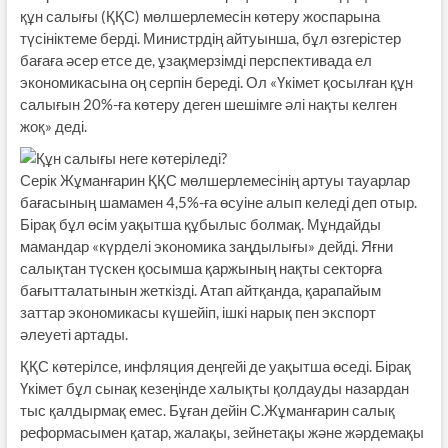
құн салығы (ҚҚС) мөлшерлемесін көтеру жоспарына
түсініктеме берді. Министрдің айтуынша, бұл өзгерістер
бағаға әсер етсе де, ұзақмерзімді перспективада ел
экономикасына оң серпін береді. Ол «Үкімет қосылған құн
салығын 20%-ға көтеру деген шешімге әлі нақты келген
жоқ» деді.
Серік Жұманғарин ҚҚС мөл­шерлемесінің артуы тауарлар
ба­ғасының шамамен 4,5%-ға өсуі­не алып келеді деп отыр.
Бірақ бұл өсім уақытша құбылыс болмақ. Мұн­дай­ды
мамандар «күрделі экономика заңдылығы» дейді. Яғни
салықтан түскен қосымша қаржының нақты секторға
бағытталатынын жеткізді. Атап айтқанда, қарапайым
заттар эко­но­микасы күшейіп, ішкі нарық пен экспорт
әлеуеті артады.
ҚҚС көтерілсе, инфляция деңгейі де уақытша өседі. Бірақ
Үкімет бұл сынақ кезеңінде халықты қолдауды назардан
тыс қалдырмақ емес. Бұған дейін С.Жұманғарин салық
реформасымен қатар, жалақы, зейнетақы және жәрдемақы