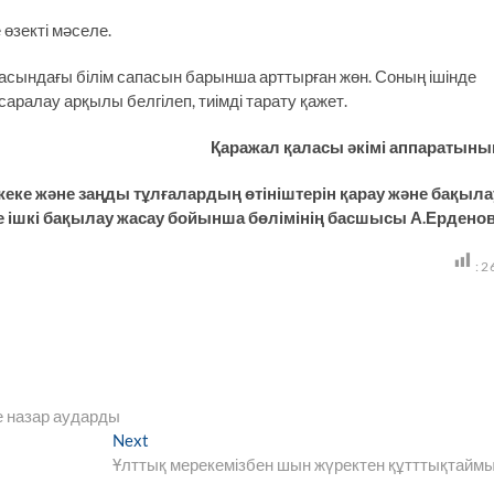
өзекті мәселе.
асындағы білім сапасын барынша арттырған жөн. Соның ішінде
 саралау арқылы белгілеп, тиімді тарату қажет.
Қаражал қаласы әкімі аппаратын
жеке және заңды тұлғалардың өтініштерін қарау және бақыла
ге ішкі бақылау жасау бойынша бөлімінің басшысы А.Ердено
:
2
е назар аударды
Next
Next
post:
Ұлттық мерекемізбен шын жүректен құтттықтайм