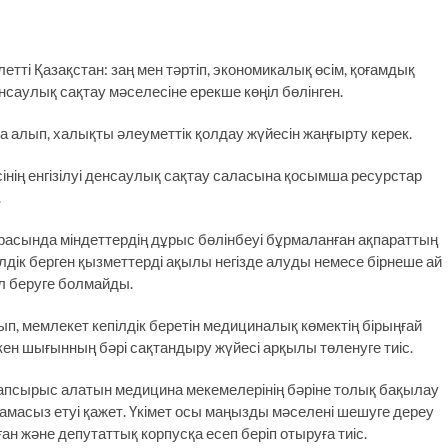
і Қазақстан: заң мен тәртіп, экономикалық өсім, қоғамдық
аулық сақтау мәселесіне ерекше көңіл бөлінген.
 алып, халықты әлеуметтік қолдау жүйесін жаңғырту керек.
інің енгізілуі денсаулық сақтау саласына қосымша ресурстар
.
асында міндеттердің дұрыс бөлінбеуі бұрмаланған ақпараттың
лдік берген қызметтерді ақылы негізде алуды немесе бірнеше ай
ол беруге болмайды.
ып, мемлекет кепілдік беретін медициналық көмектің бірыңғай
кен шығынның бәрі сақтандыру жүйесі арқылы төленуге тиіс.
 тапсырыс алатын медицина мекемелерінің бәріне толық бақылау
масыз етуі қажет. Үкімет осы маңызды мәселені шешуге дереу
ан және депутаттық корпусқа есеп беріп отыруға тиіс.