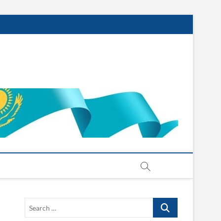
Search
…