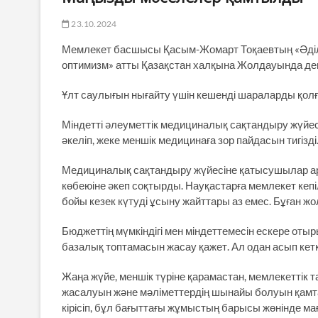
23.10.2024
Мемлекет басшысы Қасым-Жомарт Тоқаевтың «Әділетт
оптимизм» атты Қазақстан халқына Жолдауында денс
Ұлт саулығын нығайту үшін кешенді шараларды қолға
Міндетті әлеуметтік медициналық сақтандыру жүйес
әкеліп, жеке меншік медицинаға зор пайдасын тигізді
Медициналық сақтандыру жүйесіне қатысушылар ар
көбеюіне әкеп соқтырды. Науқастарға мемлекет кепі
бойы кезек күтуді ұсыну жайттары аз емес. Бұған ж
Бюджеттің мүмкіндігі мен міндеттемесін ескере отыр
базалық топтамасын жасау қажет. Ал одан асып кет
Жаңа жүйе, меншік түріне қарамастан, мемлекеттік
жасалуын және мәліметтердің шынайы болуын қамта
кірісіп, бұл бағыттағы жұмыстың барысы жөнінде мағ