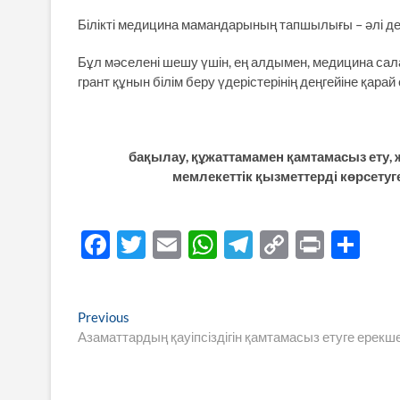
Білікті медицина мамандарының тапшылығы – әлі де 
Бұл мәселені шешу үшін, ең алдымен, медицина сал
грант құнын білім беру үдерістерінің деңгейіне қарай
бақылау, құжаттамамен қамтамасыз ету, 
мемлекеттік қызметтерді көрсету
F
T
E
W
T
C
P
S
ac
w
m
h
el
o
ri
h
e
itt
ail
at
e
p
nt
ar
Навигация
Previous
Previous
b
er
s
gr
y
e
post:
Aзаматтардың қауіпсіздігін қамтамасыз етуге ерекш
по
o
A
a
Li
записям
o
p
m
n