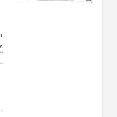
ың
у,
ва
60
ын