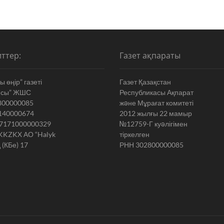
ттер:
Газет ақпараты
 өңір” газеті
Газет Қазақстан
ясы” ЖШС
Республикасы Ақпарат
800000085
жəне Мұрағат комитеті
140000674
2012 жылғы 22 мамыр
7171000000329
№12759-Г куəлігімен
KKZKX АО “Halyk
тіркелген
 (КБе) 17
РНН 302800000085