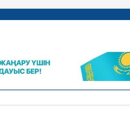
rajalnews.kz
Л ҚАЛАСЫНЫҢ ЖАҢАЛЫҚТАРЫ