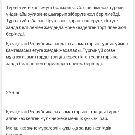
Тұрғын үйге қол сұғуға болмайды. Сот шешiмiнсiз тұрғын
үйден айыруға және шығарып жіберуге жол берiлмейдi.
Тұрғын үйге басып кiруге, оны қарап-тексеруге, тiнтуге
заңда белгіленген жағдайда және көзделген тәртiппен жол
берiледi.
Қазақстан Республикасында өз азаматтарын тұрғын үймен
қамтамасыз етуге жағдай жасалады. Тұрғын үй соған
мұқтаж азаматтардың заңда көрсетiлген санаттарына
заңда белгіленген нормаларға сәйкес берiледi.
29-бап
Қазақстан Республикасы азаматтарының заңды түрде
алған кез келген мүлкіне жеке меншiк құқығы бар.
Меншiкке және мұрагерлiк құқыққа заңмен кепiлдік
беріледі.