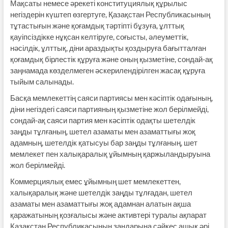
Мақсаты немесе әрекеті конституциялық құрылыс
негіздерін күштеп өзгертуге, Қазақстан Республикасының
тұтастығын және қоғамдық тәртіпті бұзуға, ұлттық
қауіпсіздікке нұқсан келтіруге, соғысты, әлеуметтік,
нәсілдік, ұлттық, діни араздықты қоздыруға бағытталған
қоғамдық бірлестік құруға және оның қызметіне, сондай-ақ
заңнамада көзделмеген әскерилендірілген жасақ құруға
тыйым салынады.
Басқа мемлекеттің саяси партиясы мен кәсіптік одағының,
діни негіздегі саяси партияның қызметіне жол берілмейді,
сондай-ақ саяси партия мен кәсіптік одақты шетелдік
заңды тұлғаның, шетел азаматы мен азаматтығы жоқ
адамның, шетелдік қатысуы бар заңды тұлғаның, шет
мемлекет пен халықаралық ұйымның қаржыландыруына
жол берілмейді.
Коммерциялық емес ұйымның шет мемлекеттен,
халықаралық және шетелдік заңды тұлғадан, шетел
азаматы мен азаматтығы жоқ адамнан алатын ақша
қаражатының қозғалысы және активтері туралы ақпарат
Қазақстан Республикасының заңдарына сәйкес ашық әрі