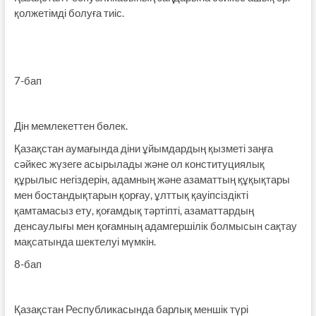
қолжетімді болуға тиіс.
7-бап
Дін мемлекеттен бөлек.
Қазақстан аумағында діни ұйымдардың қызметі заңға
сәйкес жүзеге асырылады және ол конституциялық
құрылыс негіздерін, адамның және азаматтың құқықтары
мен бостандықтарын қорғау, ұлттық қауіпсіздікті
қамтамасыз ету, қоғамдық тәртіпті, азаматтардың
денсаулығы мен қоғамның адамгершілік болмысын сақтау
мақсатында шектелуі мүмкін.
8-бап
Қазақстан Республикасында барлық меншік түрі