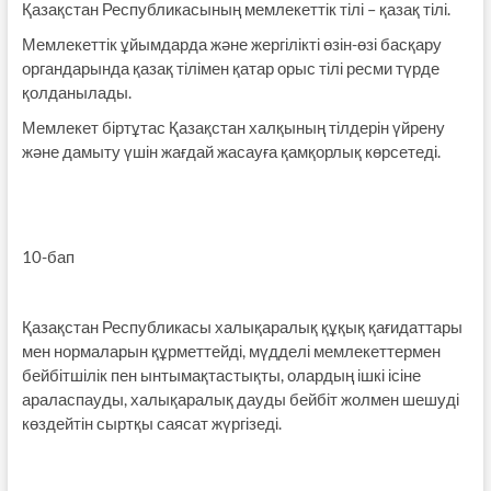
Қазақстан Республикасының мемлекеттік тілі – қазақ тілі.
Мемлекеттік ұйымдарда және жергілікті өзін-өзі басқару
органдарында қазақ тілімен қатар орыс тілі ресми түрде
қолданылады.
Мемлекет біртұтас Қазақстан халқының тілдерін үйрену
және дамыту үшін жағдай жасауға қамқорлық көрсетеді.
10-бап
Қазақстан Республикасы халықаралық құқық қағидаттары
мен нормаларын құрметтейді, мүдделі мемлекеттермен
бейбітшілік пен ынтымақтастықты, олардың ішкі ісіне
араласпауды, халықаралық дауды бейбіт жолмен шешуді
көздейтін сыртқы саясат жүргізеді.