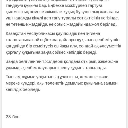
таңдауға құқығы бар. Еңбекке мәжбүрлеп тартуға
қылмыстық немесе әкімшілік құқық бұзушылық жасағаны
үшін адамды кінәлі деп тану туралы сот актісінің негізінде,
не төтенше жағдайда, не соғыс жағдайында жол беріледі.
Қазақстан Республикасы қауiпсiздiк пен гигиена
талаптарына сай еңбек жағдайлары құқығына, еңбегi үшiн
қандай да бiр кемсiтусiз сыйақы алу, сондай-ақ әлеуметтiк
қорғалу құқығына заңға сәйкес кепілдік береді.
Заңда белгіленген тәсiлдерді қолдана отырып, жеке және
ұжымдық еңбек дауларын шешу құқығы танылады.
Тынығу, жұмыс уақытының ұзақтығы, демалыс және
мереке күндерi, ақы төленетін демалыс құқығына заңмен
кепiлдiк беріледi.
28-бап