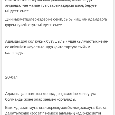
айқындалған жақын туыстарына қарсы айғақ беруге
міндетті емес.
Діни қызметшілер өздеріне сеніп, сырын ашқан адамдарға
қарсы куәлік етуге міндетті емес.
Адамды дәл сол құқық бұзушылық үшін қылмыстық не­ме­
се әкімшілік жауаптылыққа қайта тартуға тыйым
салынады.
20-бап
Адамның ар-намысы мен қадiр-қасиетiне қол сұғуға
болмайды және олар заңмен қорғалады.
Ешкiмдi азаптауға, оған зорлық-зомбылық жасауға, басқа
да қатыгездiк көрсетіп немесе адамның қадiр-қасиетiн