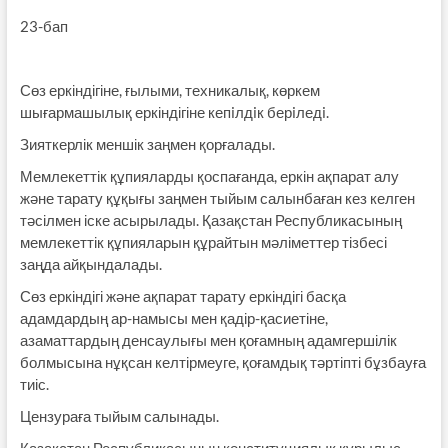
23-бап
Сөз еркіндігіне, ғылыми, техникалық, көркем
шығармашылық еркіндігіне кепiлдiк берiледi.
Зияткерлік меншік заңмен қорғалады.
Мемлекеттік құпияларды қоспағанда, еркін ақпарат алу
және тарату құқығы заңмен тыйым салынбаған кез келген
тәсілмен іске асырылады. Қазақстан Республикасының
мемлекеттік құпияларын құрайтын мәліметтер тізбесі
заңда айқындалады.
Сөз еркіндігі және ақпарат тарату еркіндігі басқа
адамдардың ар-намысы мен қадір-қасиетіне,
азаматтардың денсаулығы мен қоғамның адамгершілік
болмысына нұқсан келтірмеуге, қоғамдық тәртіпті бұзбауға
тиіс.
Цензураға тыйым салынады.
Қазақстан Республикасының конституциялық құрылыс