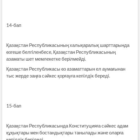
14-бап
Қазақстан Республикасының халықаралық шарттарында
өзгеше белгiленбесе, Қазақстан Республикасының
азаматы шет мемлекетке берілмейді.
Қазақстан Республикасы өз азаматтарын ел аумағынан
тыс жерде заңға сәйкес қорғауға кепiлдiк бередi.
15-бап
Қазақстан Республикасында Конституцияға сәйкес адам
құқықтары мен бостандықтары танылады және оларға
кепiлдiк берiледi.