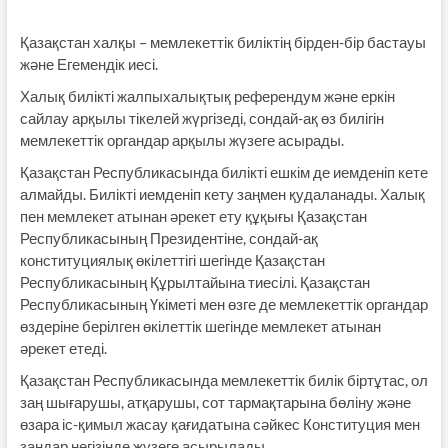
Қазақстан халқы – мемлекеттік биліктің бірден-бір бастауы
және Егемендік иесі.
Халық билікті жалпыхалықтық референдум және еркін
сайлау арқылы тікелей жүргізеді, сондай-ақ өз билігін
мемлекеттік органдар арқылы жүзеге асырады.
Қазақстан Республикасында билікті ешкім де иемденіп кете
алмайды. Билікті иемденіп кету заңмен қудаланады. Халық
пен мемлекет атынан әрекет ету құқығы Қазақстан
Республикасының Президентіне, сондай-ақ
конституциялық өкілеттігі шегінде Қазақстан
Республикасының Құрылтайына тиесілі. Қазақстан
Республикасының Үкіметі мен өзге де мемлекеттік органдар
өздеріне берілген өкілеттік шегінде мемлекет атынан
әрекет етеді.
Қазақстан Республикасында мемлекеттік билік біртұтас, ол
заң шығарушы, атқарушы, сот тармақтарына бөліну және
өзара іс-қимыл жасау қағидатына сәйкес Конституция мен
заңдар негізінде жүзеге асырылады.