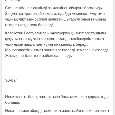
Сот шешiмiнсiз ешкiмдi өз мүлкiнен айыруға болмайды.
Заңмен көзделген айрықша жағдайда мемлекет мұқтажы
үшiн мүлiкті мәжбүрлеп иеліктен шығаруға оның тең құны
өтелген кезде жол беріледі.
Қазақстан Республикасы кәсiпкерлiк қызмет бостандығы
құқығына, өз мүлкiн кез келген заңды кәсiпкерлiк қызмет
үшiн еркiн пайдалану құқығына кепілдік береді.
Монополистiк қызмет заңмен реттеледi немесе шектеледi.
Жосықсыз бәсекеге тыйым салынады.
30-бап
Неке және отбасы, ана, әке мен бала мемлекет қорғауында
болады.
Неке – ер мен әйелдің мемлекет заңға сәйкес тіркеген ерікті