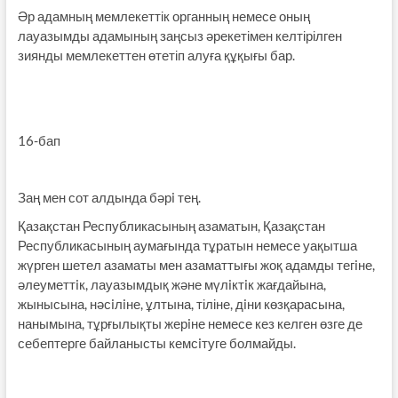
Әр адамның мемлекеттік органның немесе оның
лауазымды адамының заңсыз әрекетімен келтірілген
зиянды мемлекеттен өтетіп алуға құқығы бар.
16-бап
Заң мен сот алдында бәрi тең.
Қазақстан Республикасының азаматын, Қазақстан
Республикасының аумағында тұратын немесе уақытша
жүрген шетел азаматы мен азаматтығы жоқ адамды тегiне,
әлеуметтiк, лауазымдық және мүлiктiк жағдайына,
жынысына, нәсiлiне, ұлтына, тіліне, дiни көзқарасына,
нанымына, тұрғылықты жерiне немесе кез келген өзге де
себептерге байланысты кемсiтуге болмайды.