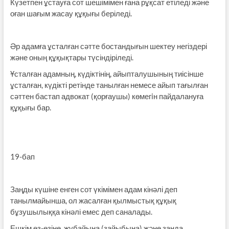
Күзетпен ұстауға сот шешімімен ғана рұқсат етіледі және
оған шағым жасау құқығы беріледі.
Әр адамға ұсталған сәтте бостандығын шектеу негіздері
және оның құқықтары түсіндіріледі.
Ұсталған адамның, күдіктінің, айыпталушының тиісінше
ұсталған, күдікті ретінде танылған немесе айып тағылған
сәттен бастап адвокат (қорғаушы) көмегiн пайдалануға
құқығы бар.
19-бап
Заңды күшіне енген сот үкімімен адам кінәлі деп
танылмайынша, ол жасалған қылмыстық құқық
бұзушылыққа кінәлі емес деп саналады.
Ешкім өз-өзіне, жұбайына (зайыбына) және заңда