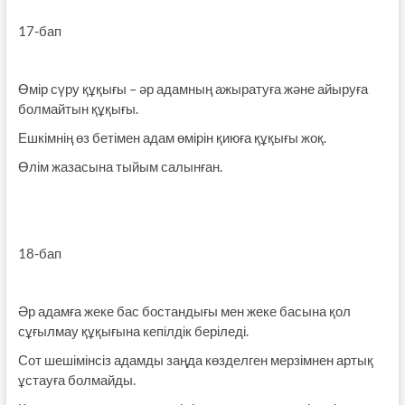
17-бап
Өмір сүру құқығы – әр адамның ажыратуға және айыруға
болмайтын құқығы.
Ешкімнің өз бетімен адам өмірін қиюға құқығы жоқ.
Өлім жазасына тыйым салынған.
18-бап
Әр адамға жеке бас бостандығы мен жеке басына қол
сұғылмау құқығына кепілдік беріледі.
Сот шешімінсіз адамды заңда көзделген мерзімнен артық
ұстауға болмайды.