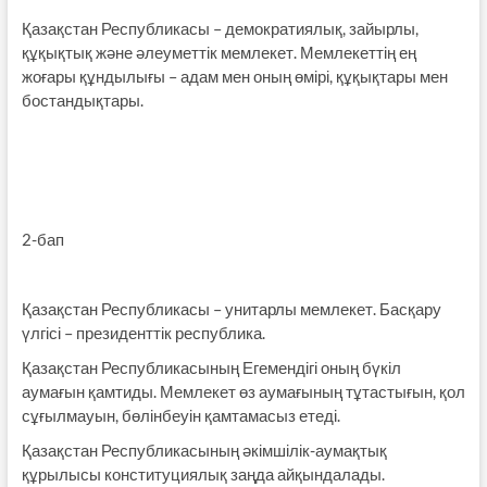
Қазақстан Республикасы – демократиялық, зайырлы,
құқықтық және әлеуметтік мемлекет. Мемлекеттің ең
жоғары құндылығы – адам мен оның өмірі, құқықтары мен
бостандықтары.
2-бап
Қазақстан Республикасы – унитарлы мемлекет. Басқару
үлгісі – президенттік республика.
Қазақстан Республикасының Егемендігі оның бүкіл
аумағын қамтиды. Мемлекет өз аумағының тұтастығын, қол
сұғылмауын, бөлінбеуін қамтамасыз етеді.
Қазақстан Республикасының әкімшілік-аумақтық
құрылысы конституциялық заңда айқындалады.