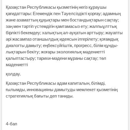
Қазақстан Республикасы қызметінің негіз құраушы
қағидаттары: Егемендік пен Тәуелсіздікті қорғау; адамның
және азаматтың құқықтары мен бостандықтарын сақтау;
заң мен тәртіп үстемдігін қамтамасыз ету; жалпыұлттық
бірлікті бекемдеу; халықтың әл-ауқатын арттыру; жауапты
әрі жасампаз отаншылдық идеясын ілгерілету; қоғамдық
диалогты дамыту; еңбексүйгіштік, прогресс, білім құнды­
лықтарын бекіту; жоғары экологиялық мәдениетті
қалыптас­тыру; тарихи-мәдени мұраны сақтау; төл
мәдениетті
қолдау.
Қазақстан Республикасы адам капиталын, білімді,
ғылымды, инновацияны дамытуды мемлекет қызметінің
стратегиялық бағыты деп таниды.
4-бап