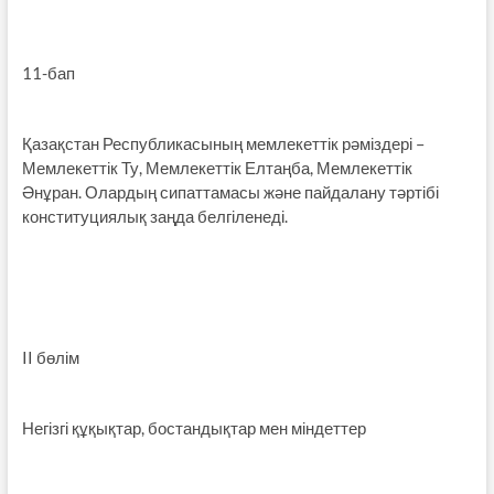
11-бап
Қазақстан Республикасының мемлекеттік рәміздері –
Мемлекеттік Ту, Мемлекеттік Елтаңба, Мемлекеттік
Әнұран. Олардың сипаттамасы және пайдалану тәртібі
конституциялық заңда белгіленеді.
II бөлім
Негізгі құқықтар, бостандықтар мен міндеттер