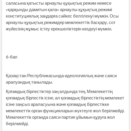
саласына қатысты арнаулы құқықтық режим немесе
«қарқынды дамитын қала» арнаулы құқықтық режимі
конституциялық заңдарға сәйкес белгіленуі мүмкін. Осы
арнаулы құқықтық режимдер мемлекеттік басқару, сот
жүйесінің жұмыс істеу ерекшеліктерін көздеуі мүмкін.
6-бап
Қазақстан Республикасында идеологиялық және саяси
әралуандық танылады.
Қоғамдық бірлестіктер заң алдында тең. Мемлекеттің
қоғамдық бірлестік ісіне, ал қоғамдық бірлестіктің мемлекет
ісіне заңсыз араласуына және қоғамдық бірлестікке
мемлекеттік орган функцияларын жүктеуге жол берілмейді.
Мемлекеттік органда саяси партия ұйымын құруға жол
берілмейді.