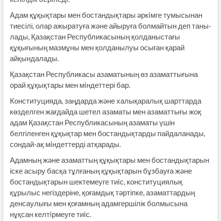
Адам құқықтары мен бостандықтары әркiмге тумысынан
тиесілі, олар ажыратуға және айыруға болмайтын деп таны­
лады, Қазақстан Республикасының қолданыстағы
құқығының мазмұны мен қолданылуы осыған қарай
айқындалады.
Қазақстан Республикасы азаматының өз азаматтығына
орай құқықтары мен мiндеттері бар.
Конституцияда, заңдарда және халықаралық шарттарда
көзделген жағдайда шетел азаматы мен азаматтығы жоқ
адам Қазақстан Республикасының азаматы үшін
белгіленген құқықтар мен бостандықтарды пайдаланады,
сондай-ақ мiндеттерді атқарады.
Адамның және азаматтың құқықтары мен бостан­дықтарын
іске асыру басқа тұлғаның құқықтарын бұзбауға және
бостандықтарын шектемеуге тиiс, конституциялық
құрылыс негіздеріне, қоғамдық тәртіпке, азаматтардың
денсаулығы мен қоғамның адамгершілік болмысына
нұқсан келтiрмеуге тиiс.