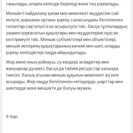
танылады, оларға кепілдік беріледі және тең қорғалады.
Меншікті пайдалану қоғам мен мемлекет мүддесіне сай
келуге, қоршаған ортаны қорғау саласындағы белгіленген
талаптар сақталып іске асырылуға тиіс, басқа тұлғалардың
заңмен қорғалатын құқықтары мен мүдделеріне нұқсан
келтірмеуге тиіс. Меншік субъектілері мен объектілері,
меншік иелерінің құқықтарының көлемі мен шегі, оларды
қорғау кепілдіктері заңда айқындалады.
Жер жəне оның қойнауы, су көздері, өсімдіктер мен
жануарлар дүниесі, басқа да табиғи ресурстар халыққа
тиесілі. Халық атынан меншік құқығын мемлекет жүзеге
асырады. Жер заңда белгіленген негіздерде, шарттар мен
шектерде жеке меншікте де болуы мүмкін.
9-бап