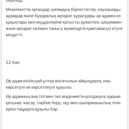
Мемлекеттік органдар, қоғамдық бiрлестiктер, лауазымды
адамдар және бұқаралық ақпарат құралдары әр адамға өз
құқықтары мен мүдделерiне қатысты құжатпен, шешiммен
және ақпарат көзiмен танысу мүмкiндiгiн қамтамасыз етуге
мiндеттi.
22-бап
Әр адам өзiнiң қай ұлтқа жататынын айқындауға, оны
көрсетуге не көрсетпеуге құқылы.
Әр адамның ана тілі мен төл мәдениетiн қолдануға, қарым-
қатынас жасау, тәрбие беру, оқу мен шығармашылық тілін
еркiн таңдауға құқығы бар.