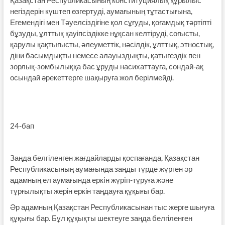
негіздерін күштеп өзгертуді, аумағының тұтастығына,
Егемендігі мен Тәуелсіздігіне қол сұғуды, қоғамдық тәртіпті
бұзуды, ұлттық қауіпсіздікке нұқсан келтіруді, соғысты,
қарулы қақтығысты, әлеуметтік, нәсілдік, ұлттық, этностық,
діни басымдықты немесе алауыздықты, қатыгездік пен
зорлық-зомбылыққа бас ұруды насихаттауға, сондай-ақ
осындай әрекеттерге шақыруға жол берілмейді.
24-бап
Заңда белгіленген жағдайларды қоспағанда, Қазақстан
Республикасының аумағында заңды түрде жүрген әр
адамның ел аумағында еркiн жүрiп-тұруға және
тұрғылықты жерін еркін таңдауға құқығы бар.
Әр адамның Қазақстан Республикасынан тыс жерге шығуға
құқығы бар. Бұл құқықты шектеуге заңда белгіленген