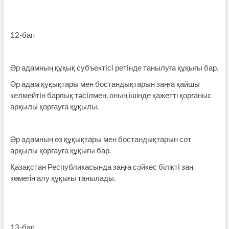
12-бап
Әр адамның құқық субъектiсi ретiнде танылуға құқығы бар.
Әр адам құқықтары мен бостандықтарын заңға қайшы
келмейтiн барлық тәсiлмен, оның ішінде қажетті қорғаныс
арқылы қорғауға құқылы.
Әр адамның өз құқықтары мен бостандықтарын сот
арқылы қорғауға құқығы бар.
Қазақстан Республикасында заңға сәйкес біліктi заң
көмегін алу құқығы танылады.
13-бап