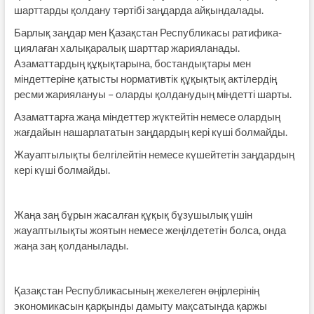
шарттарды қолдану тәртібі заңдарда айқындалады.
Барлық заңдар мен Қазақстан Республикасы ратифика­
циялаған халықаралық шарттар жарияланады.
Азаматтардың құқықтарына, бостандықтары мен
міндеттеріне қатысты нормативтік құқықтық актілердің
ресми жариялануы – оларды қолданудың міндетті шарты.
Азаматтарға жаңа міндеттер жүктейтін немесе олардың
жағдайын нашарлататын заңдардың кері күші болмайды.
Жауаптылықты белгілейтін немесе күшейтетін заңдардың
кері күші болмайды.
Жаңа заң бұрын жасалған құқық бұзушылық үшін
жауаптылықты жоятын немесе жеңілдететін болса, онда
жаңа заң қолданылады.
Қазақстан Республикасының жекелеген өңірлерінің
экономикасын қарқынды дамыту мақсатында қаржы