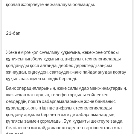
қорлап жәбiрлеуге не жазалауға болмайды.
21-бап
Жеке өмірге қол сұғылмау құқығына, жеке және отбасы
құпиясының болу құқығына, цифрлық технологияларды
қолдануды қоса алғанда, дербес деректерді заңсыз
жинаудан, өңдеуден, сақтаудан және пайдаланудан қорғау
құқығына заңмен кепілдік беріледі.
Банк операцияларының, жеке салымдар мен жинақ­тардың,
жазысқан хаттардың, телефон арқылы сөйлескен
сөздердің, пошта хабарламаларының және байланыс
құралдары, оның ішінде цифрлық технологияларды
қолдану арқылы берілетін өзге де хабарламалардың
құпиясы заңмен қорғалады. Бұл құқықты шектеуге заңда
белгіленген жағдайда және көзделген тәртіппен ғана жол
беріледі.