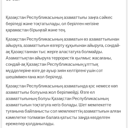
Қазақстан Республикасының азаматтығы заңға сәйкес
беріледі және тоқтатылады, ол берілген негізіне
қарамастан бiрыңғай және тең.
Қазақстан Республикасының азаматын өз азаматтығынан
айыруға, азаматтығын өзгерту құқығынан айыруға, сондай-
ақ Қазақстаннан тыс жерге аластатуға болмайды.
Азаматтықтан айыруға террористік қылмыс жасағаны,
сондай-ақ Қазақстан Республикасының ұлттық
мүдделеріне өзге де ауыр зиян келтіргені үшін сот
шешімімен ғана жол беріледі.
Қазақстан Республикасының азаматында қос немесе көп
азаматтығы болуына жол берілмейді. Өзге ел
азаматтығының болуы Қазақстан Республикасының
азаматтығын тоқтатуға негіз болады. Шет мемлекетте
туғанына байланысты сол мемлекеттің азаматтығын алған
кәмелетке толмаған балаға қатысты заңда көзделген
ережелер қолданылады.