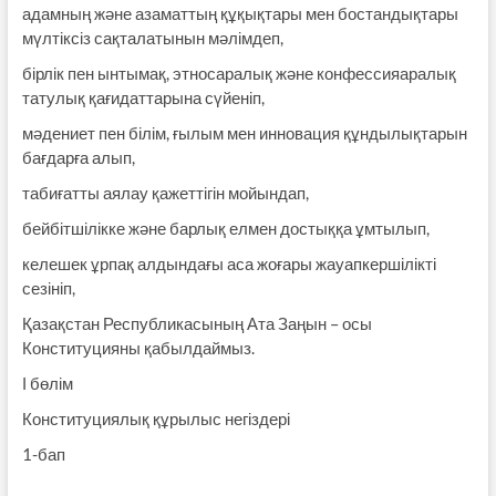
адамның және азаматтың құқықтары мен бостандықтары
мүлтіксіз сақталатынын мәлімдеп,
бірлік пен ынтымақ, этносаралық және конфессияаралық
татулық қағидаттарына сүйеніп,
мәдениет пен білім, ғылым мен инновация құндылық­тарын
бағдарға алып,
табиғатты аялау қажеттігін мойындап,
бейбітшілікке және барлық елмен достыққа ұмтылып,
келешек ұрпақ алдындағы аса жоғары жауапкершілікті
сезініп,
Қазақстан Республикасының Ата Заңын – осы
Конституцияны қабылдаймыз.
І бөлім
Конституциялық құрылыс негіздері
1-бап