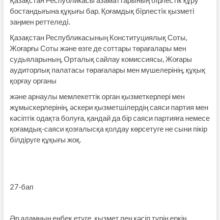
бостандығына құқығы бар. Қоғамдық бiрлестiк қызметi
заңмен реттеледi.
Қазақстан Республикасының Конституциялық Соты,
Жоғарғы Соты және өзге де соттары төрағалары мен
судьяла­рының, Орталық сайлау комиссиясы, Жоғары
аудиторлық палатасы төрағалары мен мүшелерінің, құқық
қорғау орга­ны
және арнаулы мемлекеттік орган қызметкерлері мен
жұмыс­керлерінің, әскери қызметшілердің саяси партия мен
кәсіптік одақта болуға, қандай да бір саяси партияға немесе
қоғамдық-саяси қозғалысқа қолдау көрсетуге не сыни пікір
білдіруге құқығы жоқ.
27-бап
Әр адамның еңбек етуге, қызмет пен кәсіп түрін еркін