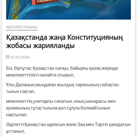
АҚПАРАТ АҒЫНЫ
Қазақстанда жаңа Конституцияның
жобасы жарияланды
12.02.2026
Біз, біртұтас Қазақстан халқы, байырғы қазақ жерінде
мемлекеттілікті нығайта отырып,
Ұлы Даланың мыңдаған жылдық тарихының сабақтас­
тығын сақтап,
мемлекеттің унитарлы сипатын, оның шекарасы мен
аумағының тұтастығына қол сұғуға болмайтынын
нақтылап,
Әділетті Қазақстан идеясын және Заң мен Тәртіп қағидатын
ұстанып,