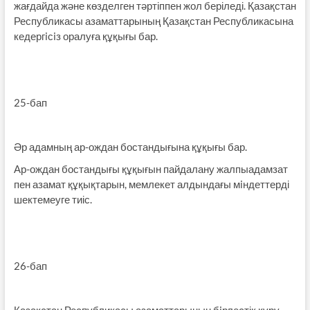
жағдайда және көзделген тәртіппен жол беріледі. Қазақстан
Республикасы азаматтарының Қазақстан Республикасына
кедергiсiз оралуға құқығы бар.
25-бап
Әр адамның ар-ождан бостандығына құқығы бар.
Ар-ождан бостандығы құқығын пайдалану жалпыадам­зат
пен азамат құқықтарын, мемлекет алдындағы мiндеттерді
шектемеуге тиіс.
26-бап
Қазақстан Республикасы азаматтарының бiрлестік құру