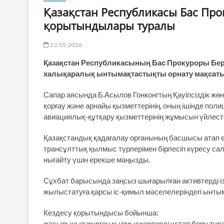
Қазақстан Республикасы Бас Пр
қорытындылары туралы
22.05.2026
Қазақстан Республикасының Бас Прокуроры Бе
халықаралық ынтымақтастықты орнату мақсаты
Сапар аясында Б.Асылов Гонконгтың Қауіпсіздік жөні
қорғау және арнайы қызметтерінің, оның ішінде поли
авиациялық-құтқару қызметтерінің жұмысын үйлесті
Қазақстандық қадағалау органының басшысы атап өт
трансұлттық қылмыс түрлерімен бірлесіп күресу са
нығайту үшін ерекше маңызды.
Сұхбат барысында заңсыз шығарылған активтерді із
жылыстатуға қарсы іс-қимыл мәселелеріндегі ынты
Кездесу қорытындысы бойынша:
жасырынып жүрген қылмыскерлерді ұстап беру тур