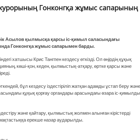
окурорының Гонконгқа жұмыс сапарының
рік Асылов қылмысқа қарсы іс-қимыл саласындағы
нда Гонконгқа жұмыс сапарымен барды.
ндегі хатшысы Крис Тангпен кездесу өткізді. Ол өңірдің құқық
цияның, көші-қон, кеден, қылмыстық-атқару, өртке қарсы және
реді.
кендей, бұл кездесу іздестіріліп жатқан адамды ұстап беру жән
ласындағы құқық қорғау органдары арасындағы өзара іс-қимылды
дестіру және қайтару, қылмыстық жолмен алынған кірістерді
мақтастыққа ерекше назар аударылды.
алы;