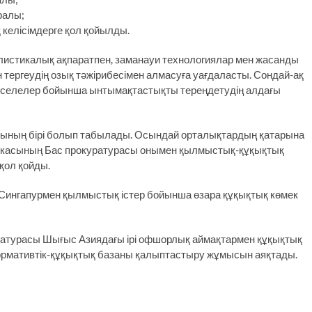
ралы;
келісімдерге қол қойылды.
листикалық ақпаратпен, заманауи технологиялар мен жасанды
н тергеудің озық тәжірибесімен алмасуға уағдаласты. Сондай-ақ
әселелер бойынша ынтымақтастықты тереңдетудің алдағы
қтарының бірі болып табылады. Осындай орталықтардың қатарына
бликасының Бас прокуратурасы онымен қылмыстық-құқықтық
қол қойды.
 Сингапурмен қылмыстық істер бойынша өзара құқықтық көмек
атурасы Шығыс Азиядағы ірі офшорлық аймақтармен құқықтық
ормативтік-құқықтық базаны қалыптастыру жұмысын аяқтады.