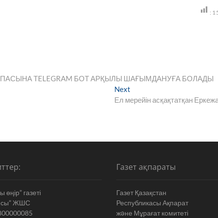
:
1
САПАСЫНА TELEGRAM БОТ АРҚЫЛЫ ШАҒЫМДАНУҒА БОЛАДЫ
Next
Next
post:
Ел мерейін асқақтатқан Еркеж
ттер:
Газет ақпараты
 өңір” газеті
Газет Қазақстан
ясы” ЖШС
Республикасы Ақпарат
800000085
жəне Мұрағат комитеті