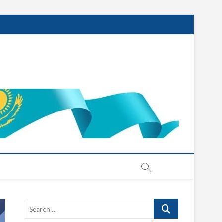
Search
…