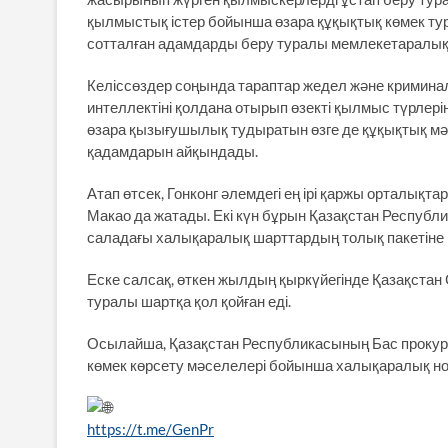
қылмыстық істер бойынша өзара құқықтық көмек ту
сотталған адамдарды беру туралы мемлекетаралық 
Келіссөздер соңында тараптар жедел және кримина
интеллектіні қолдана отырып өзекті қылмыс түрлері
өзара қызығушылық тудыратын өзге де құқықтық м
қадамдарын айқындады.
Атап өтсек, Гонконг әлемдегі ең ірі қаржы орталы
Макао да жатады. Екі күн бұрын Қазақстан Респу
саладағы халықаралық шарттардың толық пакетіне 
Еске салсақ, өткен жылдың қыркүйегінде Қазақстан
туралы шартқа қол қойған еді.
Осылайша, Қазақстан Республикасының Бас прокур
көмек көрсету мәселелері бойынша халықаралық н
https://t.me/GenPr