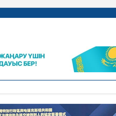
rajalnews.kz
Л ҚАЛАСЫНЫҢ ЖАҢАЛЫҚТАРЫ