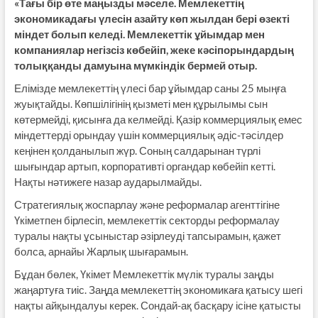
«Тағы бір өте маңызды мәселе. Мемлекеттің
экономикадағы үлесін азайту көп жылдан бері өзекті
міндет болып келеді. Мемлекеттік ұйымдар мен
компаниялар негізсіз көбейіп, жеке кәсіпорындардың
толыққанды дамуына мүмкіндік бермей отыр.
Елімізде мемлекеттің үлесі бар ұйымдар саны 25 мыңға
жуықтайды. Көпшілігінің қызметі мен құрылымы сын
көтермейді, қисынға да келмейді. Қазір коммерциялық емес
міндеттерді орындау үшін коммерциялық әдіс-тәсілдер
кеңінен қолданылып жүр. Соның салдарынан түрлі
шығындар артып, корпоративті органдар көбейіп кетті.
Нақты нәтижеге назар аударылмайды.
Стратегиялық жоспарлау және реформалар агенттігіне
Үкіметпен бірлесіп, мемлекеттік секторды реформалау
туралы нақты ұсыныстар әзірлеуді тапсырамын, қажет
болса, арнайы Жарлық шығарамын.
Бұдан бөлек, Үкімет Мемлекеттік мүлік туралы заңды
жаңартуға тиіс. Заңда мемлекеттің экономикаға қатысу шегі
нақты айқындалуы керек. Сондай-ақ басқару ісіне қатысты