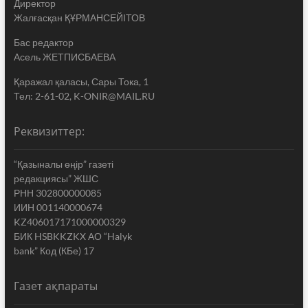
Директор
Жалғасқан ҚҰРМАНСЕЙІТОВ
Бас редактор
Асель ЖЕТПИСБАЕВА
Қаражал қаласы, Сары Тока, 1
Тел: 2-61-02, K-ONIR@MAIL.RU
Реквизиттер:
“Қазыналы өңір” газеті
редакциясы” ЖШС
РНН 302800000085
ИИН 001140000674
KZ406017171000000329
БИК HSBKKZKX АО “Halyk
bank” Код (КБе) 17
Газет ақпараты