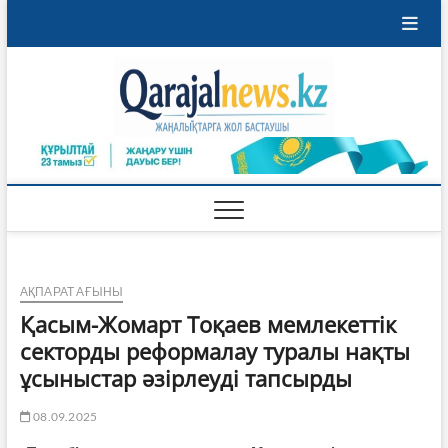
Skip
to
content
Qaraja
ҚАРАЖАЛ
ҚАЛАСЫНЫҢ
ЖАҢАЛЫҚТАРЫ
АҚПАРАТ АҒЫНЫ
️Қасым-Жомарт Тоқаев мемлекеттік
секторды реформалау туралы нақты
ұсыныстар әзірлеуді тапсырды
08.09.2025