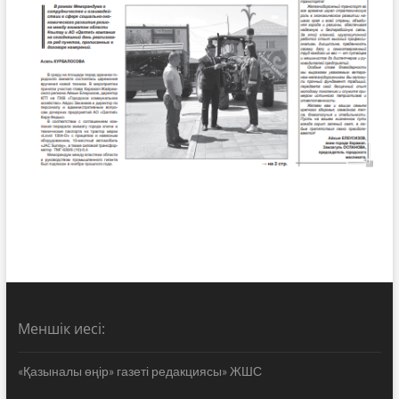
Меншік иесі:
«Қазыналы өңір» газеті редакциясы» ЖШС