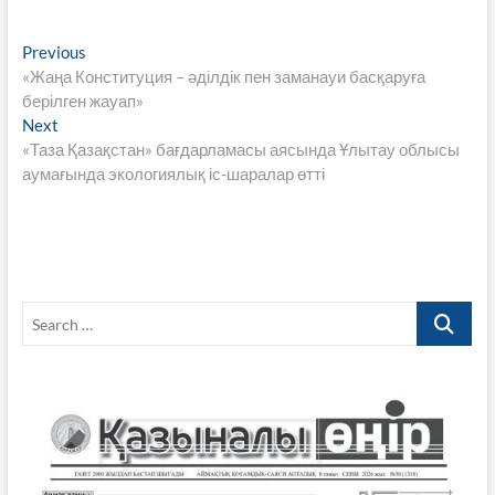
e
itt
ail
at
e
p
nt
ar
Навигация
Previous
Previous
b
er
s
gr
y
e
post:
«Жаңа Конституция – әділдік пен заманауи басқаруға
по
o
A
a
Li
берілген жауап»
записям
Next
Next
o
p
m
n
post:
«Таза Қазақстан» бағдарламасы аясында Ұлытау облысы
k
p
k
аумағында экологиялық іс-шаралар өтті
Search
…