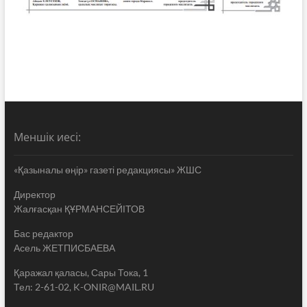
Меншік иесі:
«Қазыналы өңір» газеті редакциясы» ЖШС
Директор
Жалғасқан ҚҰРМАНСЕЙІТОВ
Бас редактор
Асель ЖЕТПИСБАЕВА
Қаражал қаласы, Сары Тока, 1
Тел: 2-61-02, K-ONIR@MAIL.RU