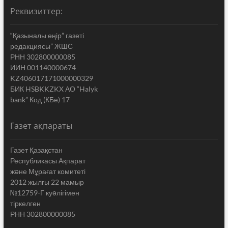
Реквизиттер:
“Қазыналы өңір” газеті
редакциясы” ЖШС
РНН 302800000085
ИИН 001140000674
KZ406017171000000329
БИК HSBKKZKX АО “Halyk
bank” Код (КБе) 17
Газет ақпараты
Газет Қазақстан
Республикасы Ақпарат
жəне Мұрағат комитеті
2012 жылғы 22 мамыр
№12759-Г куəлігімен
тіркелген
РНН 302800000085