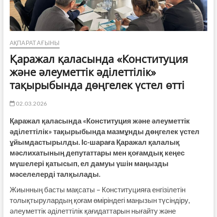
АҚПАРАТ АҒЫНЫ
Қаражал қаласында «Конституция
және әлеуметтік әділеттілік»
тақырыбында дөңгелек үстел өтті
02.03.2026
Қаражал қаласында «Конституция және әлеуметтік
әділеттілік» тақырыбында мазмұнды дөңгелек үстел
ұйымдастырылды. Іс-шараға Қаражал қалалық
мәслихатының депутаттары мен қоғамдық кеңес
мүшелері қатысып, ел дамуы үшін маңызды
мәселелерді талқылады.
Жиынның басты мақсаты – Конституцияға енгізілетін
толықтырулардың қоғам өміріндегі маңызын түсіндіру,
әлеуметтік әділеттілік қағидаттарын нығайту және