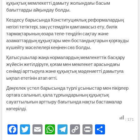
құқықтық мемлекетті дамыту жолындағы басым
бағыттарды айқындау болды.
Кездесу барысында Конституциялық реформалардың
негізгі тетіктері, заң үстемдігін қамтамасыз ету, билік
тармақтарының өзара тепе-теңдігін сақтау және
азаматтардың құқықтары мен бостандықтарын қорғауды
күшейту мәселелері кеңінен сөз болды.
Қатысушылар жаңа нормалардың мемлекеттік басқару
жүйесін жетілдіруге, қоғам мен мемлекет арасындағы
сенімді арттыруға және құқықтық мәдениетті дамытуға
ықпал ететінін атап өтті.
Дөңгелек үстел барысында түрлі ұсыныстар мен пікірлер
ортаға салынып, қала тұрғындарының құқықтық
сауаттылығын арттыру бағытында нақты бастамалар
көтерілді.
:
171
F
T
E
W
T
C
P
S
ac
w
m
h
el
o
ri
h