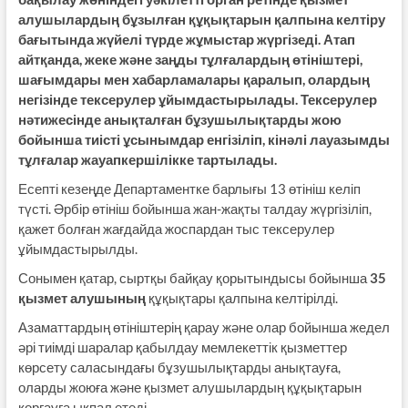
алушылардың бұзылған құқықтарын қалпына келтіру
бағытында жүйелі түрде жұмыстар жүргізеді. Атап
айтқанда, жеке және заңды тұлғалардың өтініштері,
шағымдары мен хабарламалары қаралып, олардың
негізінде тексерулер ұйымдастырылады. Тексерулер
нәтижесінде анықталған бұзушылықтарды жою
бойынша тиісті ұсынымдар енгізіліп, кінәлі лауазымды
тұлғалар жауапкершілікке тартылады.
Есепті кезеңде Департаментке барлығы 13 өтініш келіп
түсті. Әрбір өтініш бойынша жан-жақты талдау жүргізіліп,
қажет болған жағдайда жоспардан тыс тексерулер
ұйымдастырылды.
Сонымен қатар, сыртқы байқау қорытындысы бойынша
35
қызмет алушының
құқықтары қалпына келтірілді.
Азаматтардың өтініштерің қарау және олар бойынша жедел
әрі тиімді шаралар қабылдау мемлекеттік қызметтер
көрсету саласындағы бұзушылықтарды анықтауға,
оларды жоюға және қызмет алушылардың құқықтарын
қорғауға ықпал етеді.