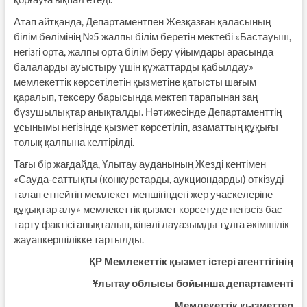
Атап айтқанда, Департаментпен Жезқазған қаласының
білім бөлімінің №5 жалпы білім беретін мектебі «Бастауыш,
негізгі орта, жалпы орта білім беру ұйымдары арасында
балаларды ауыстыру үшін құжаттарды қабылдау»
мемлекеттік көрсетілетін қызметіне қатысты шағым
қаралып, тексеру барысында мектеп тарапынан заң
бұзушылықтар анықталды. Нәтижесінде Департаменттің
ұсынымы негізінде қызмет көрсетіліп, азаматтың құқығы
толық қалпына келтірілді.
Тағы бір жағдайда, Ұлытау ауданының Жезді кентімен
«Сауда-саттықты (конкурстарды, аукциондарды) өткізуді
талап етпейтін мемлекет меншігіндегі жер учаскелеріне
құқықтар алу» мемлекеттік қызмет көрсетуде негізсіз бас
тарту фактісі анықталып, кінәлі лауазымды тұлға әкімшілік
жауапкершілікке тартылды.
ҚР Мемлекеттік қызмет істері агенттігінің
Ұлытау облысы бойынша департаменті
Мемлекеттік қызметтер