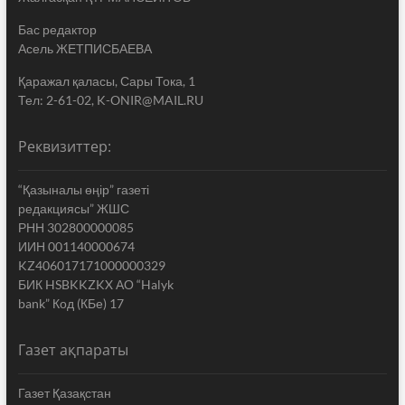
Бас редактор
Асель ЖЕТПИСБАЕВА
Қаражал қаласы, Сары Тока, 1
Тел: 2-61-02, K-ONIR@MAIL.RU
Реквизиттер:
“Қазыналы өңір” газеті
редакциясы” ЖШС
РНН 302800000085
ИИН 001140000674
KZ406017171000000329
БИК HSBKKZKX АО “Halyk
bank” Код (КБе) 17
Газет ақпараты
Газет Қазақстан