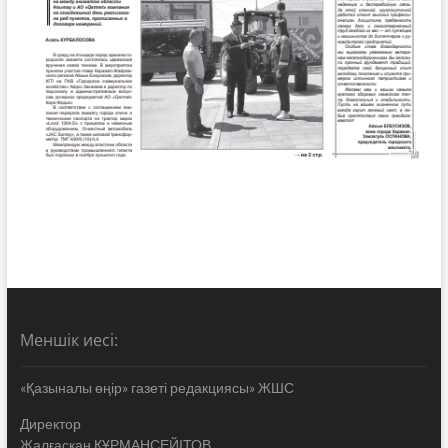
Меншік иесі:
«Қазыналы өңір» газеті редакциясы» ЖШС
Директор
Жалғасқан ҚҰРМАНСЕЙІТОВ