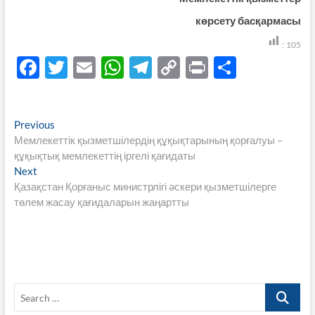
көрсету басқармасы
:
105
F
T
E
W
T
C
P
S
ac
w
m
h
el
o
ri
h
e
itt
ail
at
e
p
nt
ar
Навигация
Previous
Previous
b
er
s
gr
y
e
post:
Мемлекеттік қызметшілердің құқықтарының қорғалуы –
по
o
A
a
Li
құқықтық мемлекеттің іргелі қағидаты
записям
Next
Next
o
p
m
n
post:
Қазақстан Қорғаныс министрлігі әскери қызметшілерге
k
p
k
төлем жасау қағидаларын жаңартты
Search
…