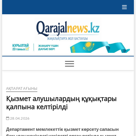
Skip
to
content
Qaraja
ҚАРАЖАЛ
ҚАЛАСЫНЫҢ
ЖАҢАЛЫҚТАРЫ
АҚПАРАТ АҒЫНЫ
Қызмет алушылардың құқықтары
қалпына келтірілді
28.04.2026
Департамент мемлекеттік қызмет көрсету сапасын
бақылау жөніндегі уәкілетті орган ретінде қызмет