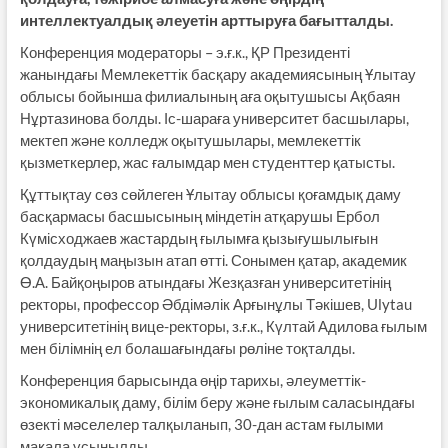
интеллектуалдық әлеуетін арттыруға бағытталды.
Конференция модераторы – э.ғ.к., ҚР Президенті
жанындағы Мемлекеттік басқару академиясының Ұлытау
облысы бойынша филиалының аға оқытушысы Ақбаян
Нұртазинова болды. Іс-шараға университет басшылары,
мектеп және колледж оқытушылары, мемлекеттік
қызметкерлер, жас ғалымдар мен студенттер қатысты.
Құттықтау сөз сөйлеген Ұлытау облысы қоғамдық даму
басқармасы басшысының міндетін атқарушы Ербол
Күмісходжаев жастардың ғылымға қызығушылығын
қолдаудың маңызын атап өтті. Сонымен қатар, академик
Ө.А. Байқоңыров атындағы Жезқазған университетінің
ректоры, профессор Әбдімәлік Арғынұлы Тәкішев, Ulytau
университетінің вице-ректоры, з.ғ.к., Күлтай Адилова ғылым
мен білімнің ел болашағындағы рөліне тоқталды.
Конференция барысында өңір тарихы, әлеуметтік-
экономикалық даму, білім беру және ғылым саласындағы
өзекті мәселелер талқыланып, 30-дан астам ғылыми
мақала ұсынылды.