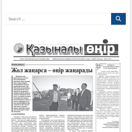
Search
…