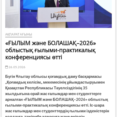
АҚПАРАТ АҒЫНЫ
«ҒЫЛЫМ және БОЛАШАҚ–2026»
облыстық ғылыми-практикалық
конференциясы өтті
26.05.2026
Бүгін Ұлытау облысы қоғамдық даму басқармасы
,,Қоғамдық келісім,, мекемесінің ұйымдастыруымен
Қазақстан Республикасы Тәуелсіздігінің 35
жылдығына орай жас ғалымдар мен студенттерге
арналған «ҒЫЛЫМ және БОЛАШАҚ–2026» облыстық
ғылыми-практикалық конференциясы өтті. Іс-шара
жас ғалымдар мен студенттердің ғылыми ізденістерін
қолдауға, тәжірибе алмасуға және өңірдің