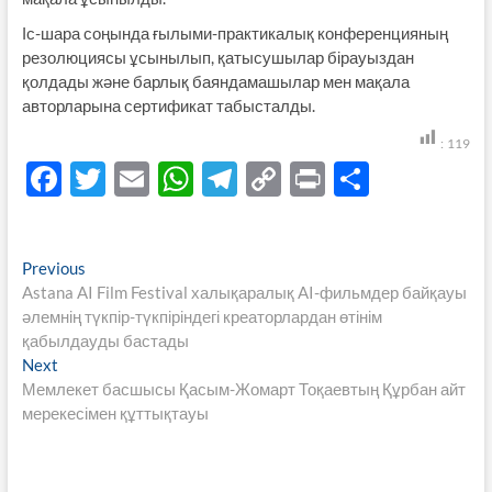
Іс-шара соңында ғылыми-практикалық конференцияның
резолюциясы ұсынылып, қатысушылар бірауыздан
қолдады және барлық баяндамашылар мен мақала
авторларына сертификат табысталды.
:
119
F
T
E
W
T
C
P
S
ac
w
m
h
el
o
ri
h
e
itt
ail
at
e
p
nt
ar
Навигация
Previous
Previous
b
er
s
gr
y
e
post:
Astana AI Film Festival халықаралық AI-фильмдер байқауы
по
o
A
a
Li
әлемнің түкпір-түкпіріндегі креаторлардан өтінім
записям
қабылдауды бастады
o
p
m
n
Next
Next
k
p
k
post:
Мемлекет басшысы Қасым-Жомарт Тоқаевтың Құрбан айт
мерекесімен құттықтауы