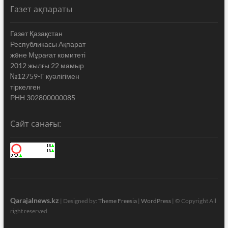
Газет ақпараты
Газет Қазақстан
Республикасы Ақпарат
жəне Мұрағат комитеті
2012 жылғы 22 мамыр
№12759-Г куəлігімен
тіркелген
РНН 302800000085
Сайт санағы:
Qarajalnews.kz
| Designed by:
Theme Freesia
|
WordPress
| © Copyright All
right reserved