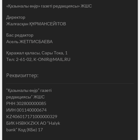
«Қазыналы өңір» газеті редакциясы» ЖШС
Директор
Жалғасқан ҚҰРМАНСЕЙІТОВ
Бас редактор
Асель ЖЕТПИСБАЕВА
Қаражал қаласы, Сары Тока, 1
Тел: 2-61-02, K-ONIR@MAIL.RU
Реквизиттер:
“Қазыналы өңір” газеті
редакциясы” ЖШС
РНН 302800000085
ИИН 001140000674
KZ406017171000000329
БИК HSBKKZKX АО “Halyk
bank” Код (КБе) 17