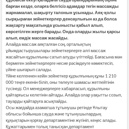
барған кезде, оларға белгісіз адамдар тегін массажды
жарнамалап, шақырту талонын ұсынады. Аяқ-қолы
сырқыраған зейнеткерлер денсаулығын аз да болса
жақсарту мақсатында ұсынысты қабыл алып,
көрсетілген жерге барады. Онда оларды жылы қарсы
алып, емдік массаж жасайды.
Алайда массаж аяқталған соң, орталықтың
ұйымдастырушылары зейнеткерлерге әлгі массаж
жасайтын құрылғыны сатып алуды үгіттейді. Бағасына мән
бермеген зейнеткерлерге несие рәсімдеуге көмектесіп,
үйіне шығарып салады.
Үйіне келгеннен кейін зейнеткер құрылғының құны 1 210
000 теңге екенін біліп, оны төлеуге шамасы жетпейтінін
түсінеді. Ол менеджерлерге хабарласып, құрылғыны
қайтарғысы келетінін айтады. Алайда олар уақытты созып,
тауарды қайтаруға асықпайды.
Осы жағдайда азаматша тұтынушы ретінде Ұлытау
облысы бойынша сауда және тұтынушылардың
құқықтарын қорғау департаментіне жүгініп, кеңес алады.
Құжаттарымен толық танысқан департамент