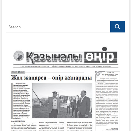
Search
…