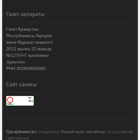
Газет ақпараты
Газет Қазақстан
Республикасы Ақпарат
жəне Мұрағат комитеті
2012 жылғы 22 мамыр
№12759-Г куəлігімен
тіркелген
РНН 302800000085
Сайт санағы:
Qarajalnews.kz
| Designed by:
Theme Freesia
|
WordPress
| © Copyright All
right reserved