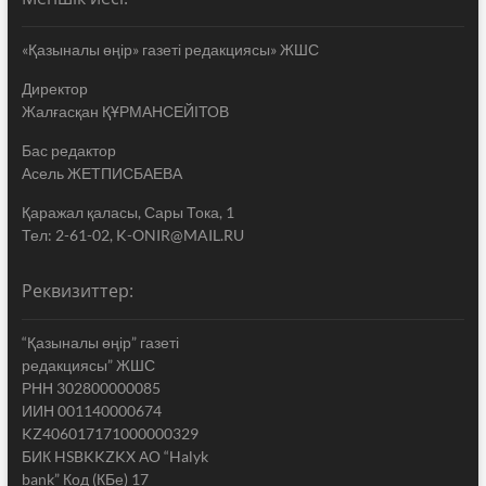
«Қазыналы өңір» газеті редакциясы» ЖШС
Директор
Жалғасқан ҚҰРМАНСЕЙІТОВ
Бас редактор
Асель ЖЕТПИСБАЕВА
Қаражал қаласы, Сары Тока, 1
Тел: 2-61-02, K-ONIR@MAIL.RU
Реквизиттер:
“Қазыналы өңір” газеті
редакциясы” ЖШС
РНН 302800000085
ИИН 001140000674
KZ406017171000000329
БИК HSBKKZKX АО “Halyk
bank” Код (КБе) 17