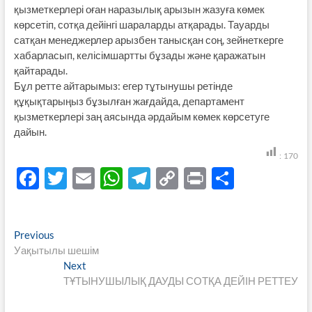
қызметкерлері оған наразылық арызын жазуға көмек
көрсетіп, сотқа дейінгі шараларды атқарады. Тауарды
сатқан менеджерлер арызбен танысқан соң, зейнеткерге
хабарласып, келісімшартты бұзады және қаражатын
қайтарады.
Бұл ретте айтарымыз: егер тұтынушы ретінде
құқықтарыңыз бұзылған жағдайда, департамент
қызметкерлері заң аясында әрдайым көмек көрсетуге
дайын.
:
170
F
T
E
W
T
C
P
S
ac
w
m
h
el
o
ri
h
e
itt
ail
at
e
p
nt
ar
Навигация
Previous
Previous
b
er
s
gr
y
e
post:
Уақытылы шешім
по
o
A
a
Li
Next
Next
записям
post:
ТҰТЫНУШЫЛЫҚ ДАУДЫ СОТҚА ДЕЙІН РЕТТЕУ
o
p
m
n
k
p
k