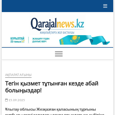
Skip
to
content
Qaraja
ҚАРАЖАЛ
ҚАЛАСЫНЫҢ
ЖАҢАЛЫҚТАРЫ
АҚПАРАТ АҒЫНЫ
Тегін қызмет тұтынған кезде абай
болыңыздар!
15.09.2025
Ұлытау облысы Жезқазған қаласының тұрғыны
құрбысы екеуі қаладағы сауда орындарының біріне