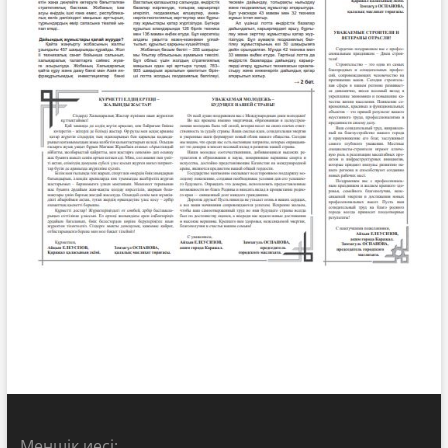
Меншік иесі: