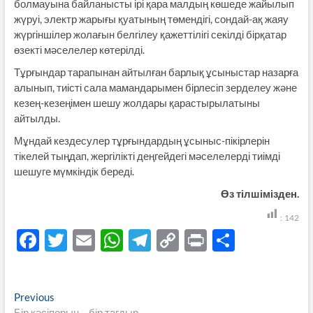
болмауына байланысты ірі қара малдың көшеде жайылып
жүруі, электр жарығы қуатының төмендігі, сондай-ақ жаяу
жүргіншілер жолағын белгілеу қажеттілігі секілді бірқатар
өзекті мәселелер көтерілді.
Тұрғындар тарапынан айтылған барлық ұсыныстар назарға
алынып, тиісті сала мамандарымен бірлесіп зерделеу және
кезең-кезеңімен шешу жолдары қарастырылатыны
айтылды.
Мұндай кездесулер тұрғындардың ұсыныс-пікірлерін
тікелей тыңдап, жергілікті деңгейдегі мәселелерді тиімді
шешуге мүмкіндік береді.
Өз тілшімізден.
:
142
F
T
E
W
T
C
P
S
ac
w
m
h
el
o
ri
h
e
itt
ail
at
e
p
nt
ar
Навигация
Previous
Previous
b
er
s
gr
y
e
post:
Бір кәсіпорын – бір тағдыр