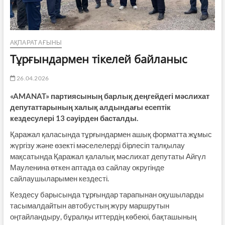
АҚПАРАТ АҒЫНЫ
Тұрғындармен тікелей байланыс
26.04.2026
«AMANAT» партиясының барлық деңгейдегі мәслихат
депутаттарының халық алдындағы есептік
кездесулері 13 сәуірден басталды.
Қаражал қаласында тұрғындармен ашық форматта жұмыс
жүргізу және өзекті мәселелерді бірлесіп талқылау
мақсатында Қаражал қалалық мәслихат депутаты Айгүл
Мауленина өткен аптада өз сайлау округінде
сайлаушыларымен кездесті.
Кездесу барысында тұрғындар тарапынан оқушыларды
тасымалдайтын автобустың жүру маршрутын
оңтайландыру, бұралқы иттердің көбеюі, бақташының