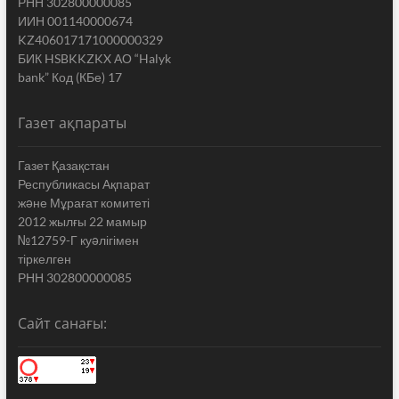
РНН 302800000085
ИИН 001140000674
KZ406017171000000329
БИК HSBKKZKX АО “Halyk
bank” Код (КБе) 17
Газет ақпараты
Газет Қазақстан
Республикасы Ақпарат
жəне Мұрағат комитеті
2012 жылғы 22 мамыр
№12759-Г куəлігімен
тіркелген
РНН 302800000085
Сайт санағы: