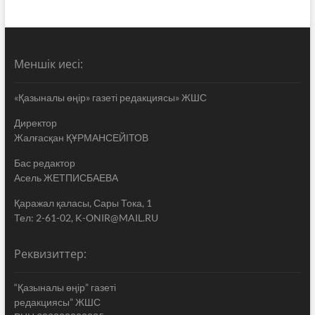
Меншік иесі:
«Қазыналы өңір» газеті редакциясы» ЖШС
Директор
Жалғасқан ҚҰРМАНСЕЙІТОВ
Бас редактор
Асель ЖЕТПИСБАЕВА
Қаражал қаласы, Сары Тока, 1
Тел: 2-61-02, K-ONIR@MAIL.RU
Реквизиттер:
“Қазыналы өңір” газеті
редакциясы” ЖШС