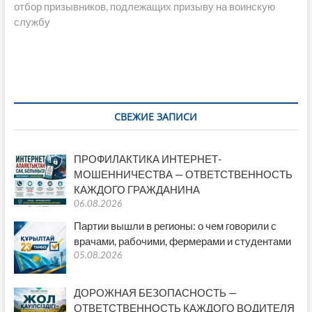
записям
запись:
отбор призывников, подлежащих призыву на воинскую
o
p
m
n
и
службу
k
p
k
ть
СВЕЖИЕ ЗАПИСИ
ПРОФИЛАКТИКА ИНТЕРНЕТ-
МОШЕННИЧЕСТВА — ОТВЕТСТВЕННОСТЬ
КАЖДОГО ГРАЖДАНИНА
06.08.2026
Партии вышли в регионы: о чем говорили с
врачами, рабочими, фермерами и студентами
05.08.2026
ДОРОЖНАЯ БЕЗОПАСНОСТЬ —
ОТВЕТСТВЕННОСТЬ КАЖДОГО ВОДИТЕЛЯ