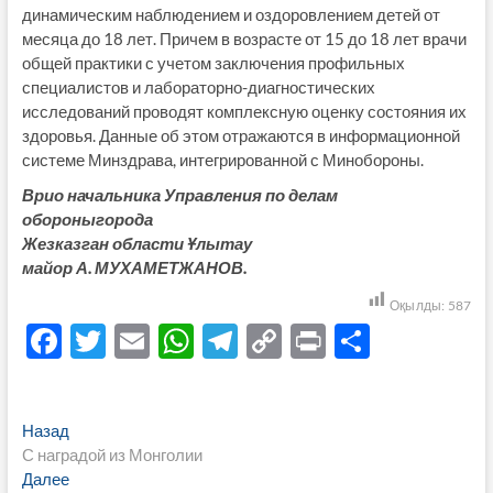
динамическим наблюдением и оздоровлением детей от
месяца до 18 лет. Причем в возрасте от 15 до 18 лет врачи
общей практики с учетом заключения профильных
специалистов и лабораторно-­диагностических
исследований проводят комплексную оценку состояния их
здоровья. Данные об этом отражаются в информационной
системе Минздрава, интегрированной с Минобороны.
Врио начальника Управления по делам
обороныгорода
Жезказган области Ұлытау
майор А. МУХАМЕТЖАНОВ.
Оқылды:
587
F
T
E
W
T
C
P
О
ac
w
m
h
el
o
ri
тп
e
itt
ail
at
e
p
nt
р
Навигация
Предыдущая
Назад
b
er
s
gr
y
а
запись:
С наградой из Монголии
по
o
A
a
Li
в
Следующая
Далее