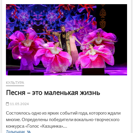
исконно
казахская
порода»
КУЛЬТУРА
Песня – это маленькая жизнь
11.05.2024
Состоялось одно из ярких событий года, которого ждали
многие. Определены победители вокально-творческого
конкурса «Голос «Казцинка».…
Песня
Толығырақ