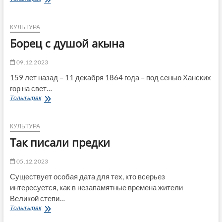
декабря
КУЛЬТУРА
Борец с душой акына
09.12.2023
159 лет назад – 11 декабря 1864 года – под сенью Ханских
гор на свет…
Борец
Толығырақ
с
душой
акына
КУЛЬТУРА
Так писали предки
05.12.2023
Существует особая дата для тех, кто всерьез
интересуется, как в незапамятные времена жители
Великой степи…
Так
Толығырақ
писали