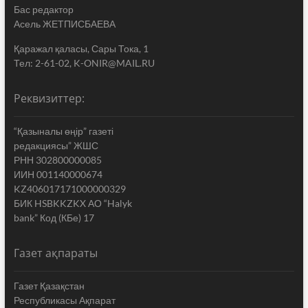
Бас редактор
Асель ЖЕТПИСБАЕВА
Қаражал қаласы, Сары Тока, 1
Тел: 2-61-02, K-ONIR@MAIL.RU
Реквизиттер:
“Қазыналы өңір” газеті
редакциясы” ЖШС
РНН 302800000085
ИИН 001140000674
KZ406017171000000329
БИК HSBKKZKX АО “Halyk
bank” Код (КБе) 17
Газет ақпараты
Газет Қазақстан
Республикасы Ақпарат