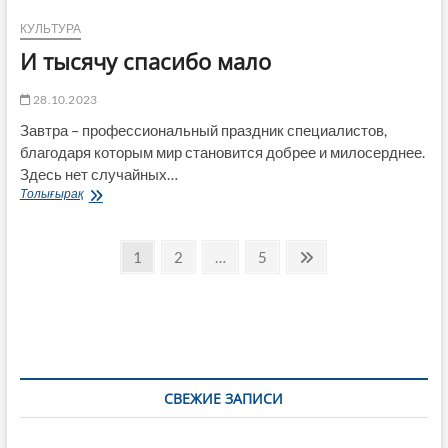
предки
КУЛЬТУРА
И тысячу спасибо мало
28.10.2023
Завтра – профессиональный праздник специалистов,
благодаря которым мир становится добрее и милосерднее.
Здесь нет случайных…
И
Толығырақ
тысячу
спасибо
Пагинация
мало
Страница
Страница
Страница
След.
1
2
…
5
страница
записей
СВЕЖИЕ ЗАПИСИ