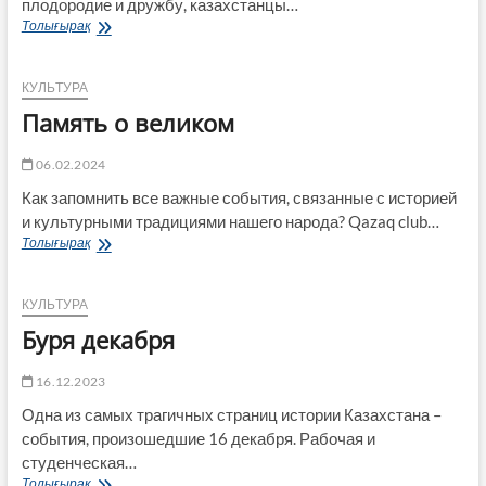
плодородие и дружбу, казахстанцы…
Ребрендинг
Толығырақ
традиции
КУЛЬТУРА
Память о великом
06.02.2024
Как запомнить все важные события, связанные с историей
и культурными традициями нашего народа? Qazaq club…
Память
Толығырақ
о
великом
КУЛЬТУРА
Буря декабря
16.12.2023
Одна из самых трагичных страниц истории Казахстана –
события, произошедшие 16 декабря. Рабочая и
студенческая…
Буря
Толығырақ