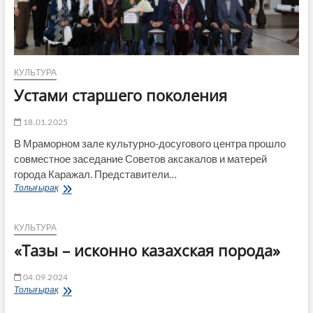
КУЛЬТУРА
Устами старшего поколения
18.01.2025
В Мраморном зале культурно-досугового центра прошло
совместное заседание Советов аксакалов и матерей
города Каражал. Представители…
Устами
Толығырақ
старшего
поколения
КУЛЬТУРА
«Тазы – исконно казахская порода»
04.09.2024
«Тазы
Толығырақ
–