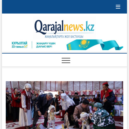
Перейти
к
содержимому
Qaraja
ҚАРАЖАЛ
ҚАЛАСЫНЫҢ
ЖАҢАЛЫҚТАРЫ