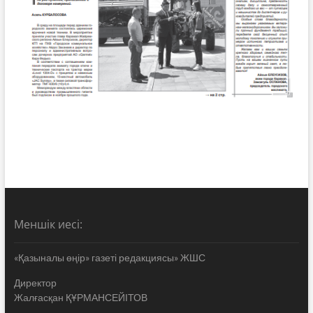
Меншік иесі:
«Қазыналы өңір» газеті редакциясы» ЖШС
Директор
Жалғасқан ҚҰРМАНСЕЙІТОВ