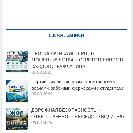
записей
что
партии
предлагают
тем,
кто
учит,
лечит
СВЕЖИЕ ЗАПИСИ
и
производит
ПРОФИЛАКТИКА ИНТЕРНЕТ-
МОШЕННИЧЕСТВА — ОТВЕТСТВЕННОСТЬ
КАЖДОГО ГРАЖДАНИНА
06.08.2026
Партии вышли в регионы: о чем говорили с
врачами, рабочими, фермерами и студентами
05.08.2026
ДОРОЖНАЯ БЕЗОПАСНОСТЬ —
ОТВЕТСТВЕННОСТЬ КАЖДОГО ВОДИТЕЛЯ
05.08.2026