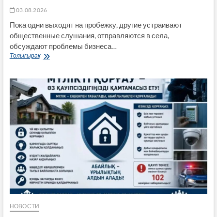
03.08.2026
Пока одни выходят на пробежку, другие устраивают
общественные слушания, отправляются в села,
обсуждают проблемы бизнеса…
Межпартийная
Толығырақ
полемика:
Respublica
выступила
против
идеи
ОСДП,
а
НПК
поспорила
с
«Ауылом»
о
роли
представителей
культуры
в
политике
НОВОСТИ