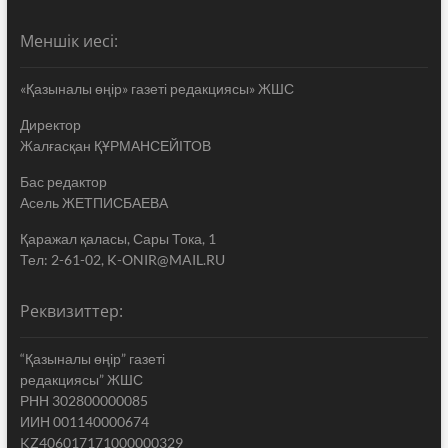
Меншік иесі:
«Қазыналы өңір» газеті редакциясы» ЖШС
Директор
Жалғасқан ҚҰРМАНСЕЙІТОВ
Бас редактор
Асель ЖЕТПИСБАЕВА
Қаражал қаласы, Сары Тока, 1
Тел: 2-61-02, K-ONIR@MAIL.RU
Реквизиттер:
“Қазыналы өңір” газеті
редакциясы” ЖШС
РНН 302800000085
ИИН 001140000674
KZ406017171000000329