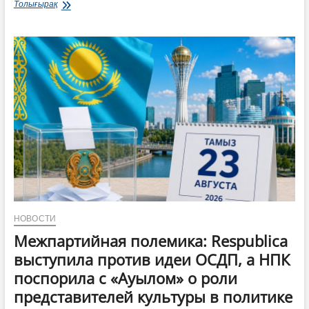
Акимат
Толығырақ
области
Ұлытау
призывает
соблюдать
правила
безопасности
на
воде
НОВОСТИ
Межпартийная полемика: Respublica
выступила против идеи ОСДП, а НПК
поспорила с «Ауылом» о роли
представителей культуры в политике