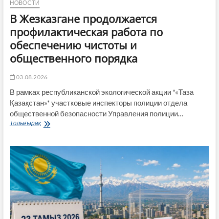
НОВОСТИ
В Жезказгане продолжается
профилактическая работа по
обеспечению чистоты и
общественного порядка
03.08.2026
В рамках республиканской экологической акции *«Таза
Қазақстан»* участковые инспекторы полиции отдела
общественной безопасности Управления полиции…
В
Толығырақ
Жезказгане
продолжается
профилактическая
работа
по
обеспечению
чистоты
и
общественного
порядка