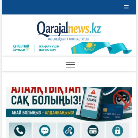
Перейти
к
содержимому
Qaraja
ҚАРАЖАЛ
ҚАЛАСЫНЫҢ
ЖАҢАЛЫҚТАРЫ