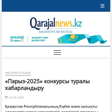
Skip
to
content
Qaraja
ҚАРАЖАЛ
ҚАЛАСЫНЫҢ
ЖАҢАЛЫҚТАРЫ
АҚПАРАТ АҒЫНЫ
«Парыз-2025» конкурсы туралы
хабарландыру
13.04.2025
Қазақстан Республикасының Еңбек және халықты
әлеуметтік қорғау министрлігі, жергілікті атқарушы