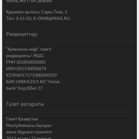
Асель ЖЕТПИСБАЕВА
Қаражал қаласы, Сары Тока, 1
Тел: 2-61-02, K-ONIR@MAIL.RU
Реквизиттер:
“Қазыналы өңір” газеті
редакциясы” ЖШС
РНН 302800000085
ИИН 001140000674
KZ406017171000000329
БИК HSBKKZKX АО “Halyk
bank” Код (КБе) 17
Газет ақпараты
Газет Қазақстан
Республикасы Ақпарат
жəне Мұрағат комитеті
2012 жылғы 22 мамыр