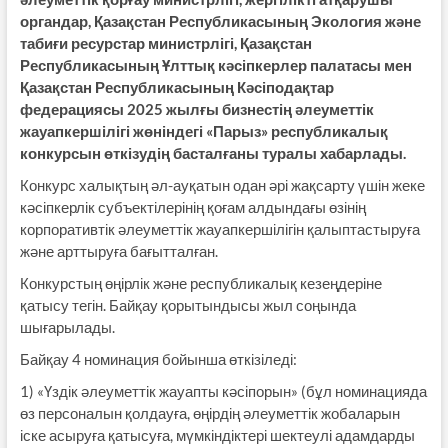
органдар, Қазақстан Республикасының Экология және
табиғи ресурстар министрлігі, Қазақстан
Республикасының Ұлттық кәсіпкерлер палатасы мен
Қазақстан Республикасының Кәсіподақтар
федерациясы 2025 жылғы бизнестің әлеуметтік
жауапкершілігі жөніндегі «Парыз» республикалық
конкурсын өткізудің басталғаны туралы хабарлады.
Конкурс халықтың әл-ауқатын одан әрі жақсарту үшін жеке
кәсіпкерлік субъектілерінің қоғам алдындағы өзінің
корпоративтік әлеуметтік жауапкершілігін қалыптастыруға
және арттыруға бағытталған.
Конкурстың өңірлік және республикалық кезеңдеріне
қатысу тегін. Байқау қорытындысы жыл соңында
шығарылады.
Байқау 4 номинация бойынша өткізіледі:
1) «Үздік әлеуметтік жауапты кәсіпорын» (бұл номинацияда
өз персоналын қолдауға, өңірдің әлеуметтік жобаларын
іске асыруға қатысуға, мүмкіндіктері шектеулі адамдарды