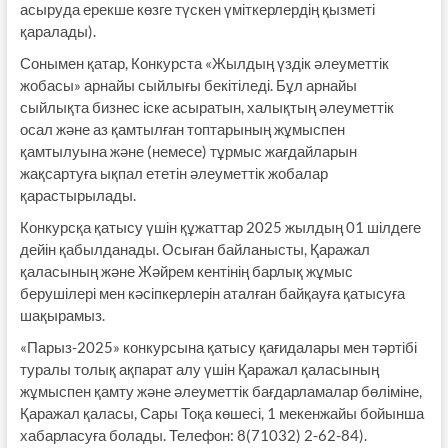
асыруда ерекше көзге түскен үміткерлердің қызметі
қаралады).
Сонымен қатар, Конкурста «Жылдың үздік әлеуметтік
жобасы» арнайы сыйлығы бекітіледі. Бұл арнайы
сыйлықта бизнес іске асыратын, халықтың әлеуметтік
осал және аз қамтылған топтарының жұмыспен
қамтылуына және (немесе) тұрмыс жағдайларын
жақсартуға ықпал ететін әлеуметтік жобалар
қарастырылады.
Конкурсқа қатысу үшін құжаттар 2025 жылдың 01 шілдеге
дейін қабылданады. Осыған байланысты, Қаражал
қаласының және Жәйрем кентінің барлық жұмыс
берушілері мен кәсіпкерлерін аталған байқауға қатысуға
шақырамыз.
«Парыз-2025» конкурсына қатысу қағидалары мен тәртібі
туралы толық ақпарат алу үшін Қаражал қаласының
жұмыспен қамту және әлеуметтік бағдарламалар бөліміне,
Қаражал қаласы, Сары Тоқа көшесі, 1 мекенжайы бойынша
хабарласуға болады. Телефон: 8(71032) 2-62-84).