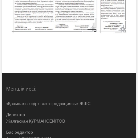
Меншік иесі:
«Қазыналы өңір» газеті редакциясы» ЖШС
Директор
Жалғасқан ҚҰРМАНСЕЙІТОВ
Бас редактор