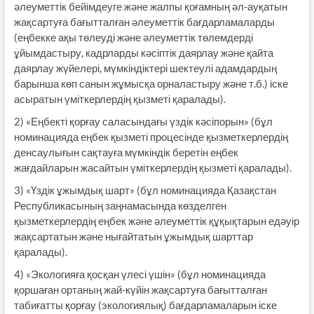
әлеуметтік бейімдеуге және жалпы қоғамның әл-ауқатын
жақсартуға бағытталған әлеуметтік бағдарламаларды
(еңбекке ақы төлеуді және әлеуметтік төлемдерді
ұйымдастыру, кадрларды кәсіптік даярлау және қайта
даярлау жүйелері, мүмкіндіктері шектеулі адамдардың
барынша көп санын жұмысқа орналастыру және т.б.) іске
асыратын үміткерлердің қызметі қаралады).
2) «Еңбекті қорғау саласындағы үздік кәсіпорын» (бұл
номинацияда еңбек қызметі процесінде қызметкерлердің
денсаулығын сақтауға мүмкіндік беретін еңбек
жағдайларын жасайтын үміткерлердің қызметі қаралады).
3) «Үздік ұжымдық шарт» (бұл номинацияда Қазақстан
Республикасының заңнамасында көзделген
қызметкерлердің еңбек және әлеуметтік құқықтарын едәуір
жақсартатын және нығайтатын ұжымдық шарттар
қаралады).
4) «Экологияға қосқан үлесі үшін» (бұл номинацияда
қоршаған ортаның жай-күйін жақсартуға бағытталған
табиғатты қорғау (экологиялық) бағдарламаларын іске