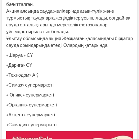
бағытталған.
Акция аясында сауда желілерінде азық-түлік және
тұрмыстық тауарларға жеңілдіктер ұсынылады, сондай-ақ
сауда орталықтарында мерекелік фотозоналар
ұйымдастырылатын болады.
Ұлытау облысында акция Жезқазған қаласындағы бірқатар
сауда орындарында өтеді. Олардың қатарында:
«Шаруа » СҮ
«Дариға» СҮ
«Технодом» АҚ
«Самаз» супермаркеті
«Юникс» супермаркеті
«Органик» супермаркеті
«Акцент» супермаркеті
«Самади» супермаркеті