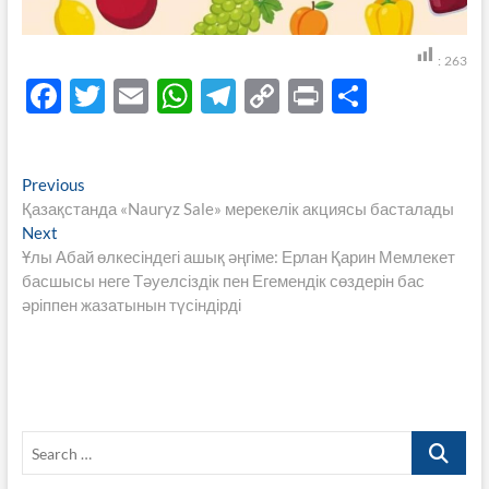
:
263
F
T
E
W
T
C
P
S
ac
w
m
h
el
o
ri
h
e
itt
ail
at
e
p
nt
ar
Навигация
Previous
Previous
b
er
s
gr
y
e
post:
Қазақстанда «Nauryz Sale» мерекелік акциясы басталады
по
o
A
a
Li
Next
Next
записям
post:
Ұлы Абай өлкесіндегі ашық әңгіме: Ерлан Қарин Мемлекет
o
p
m
n
басшысы неге Тәуелсіздік пен Егемендік сөздерін бас
k
p
k
әріппен жазатынын түсіндірді
Search
…