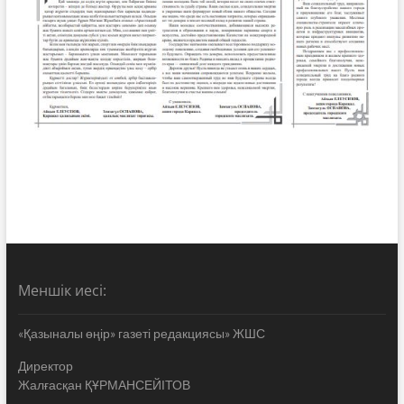
Меншік иесі:
«Қазыналы өңір» газеті редакциясы» ЖШС
Директор
Жалғасқан ҚҰРМАНСЕЙІТОВ