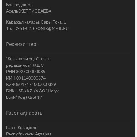
Бас редактор
Асель ЖЕТПИСБАЕВА
Қаражал қаласы, Сары Тока, 1
Тел: 2-61-02, K-ONIR@MAIL.RU
Реквизиттер:
“Қазыналы өңір” газеті
редакциясы” ЖШС
РНН 302800000085
ИИН 001140000674
KZ406017171000000329
БИК HSBKKZKX АО “Halyk
bank” Код (КБе) 17
Газет ақпараты
Газет Қазақстан
Республикасы Ақпарат