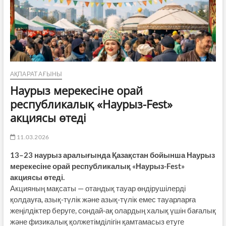
АҚПАРАТ АҒЫНЫ
Наурыз мерекесіне орай
республикалық «Наурыз-Fest»
акциясы өтеді
11.03.2026
13–23 наурыз аралығында Қазақстан бойынша Наурыз
мерекесіне орай республикалық «Наурыз-Fest»
акциясы өтеді.
Акцияның мақсаты — отандық тауар өндірушілерді
қолдауға, азық-түлік және азық-түлік емес тауарларға
жеңілдіктер беруге, сондай-ақ олардың халық үшін бағалық
және физикалық қолжетімділігін қамтамасыз етуге