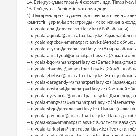
14. Байқау жұмыстары А-4 форматында, Times New Rо
15. Байқауға жіберілетін материалдар:
1) Шығармаларды бүркеншік атпен партияның әр 
комитетінің арнайы электрондық мекенжайына жолд
— ulydala-abai@amanatpartiasy.kz (Абай облысы);
— ulydala-aqmola@amanatpartiasy.kz (Ақмола облыс
— ulydala-aqtobe@amanatpartiasy.kz (Ақтөбе облысы
— ulydala-atyrau@amanatpartiasy.kz (Атырау облысы
— ulydala-almatyobl@amanatpartiasy.kz (Алматы об
— ulydala-bqo@amanatpartiasy.kz (Батыс Қазақстан 
— ulydala-zhambyl@amanatpartiasy.kz (Жамбыл обл
— ulydala-zhetisu@amanatpartiasy.kz (Жетісу облысы
— ulydala-qaragandy@amanatpartiasy.kz (Қарағанды
— ulydala-qostanai@amanatpartiasy.kz (Қостанай об
— ulydala-qyzylorda@amanatpartiasy.kz (Қызылорда
— ulydala-mangystau@amanatpartiasy.kz (Маңғыстау
— ulydala-shqo@amanatpartiasy.kz (Шығыс Қазақста
— ulydala-pavlodar@amanatpartiasy.kz (Павлодар об
— ulydala-sqo@amanatpartiasy.kz (Солтүстік Қазақс
— ulydala-turkistan@amanatpartiasy.kz (Түркістан о
— ulydala-ulytau@amanatpartiasy.kz (Ұлытау облысы