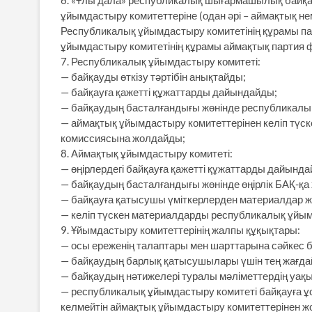
6. «Ұлы дала» республикалық шығармашылық байқау
ұйымдастыру комитеттеріне (одан әрі – аймақтық н
Республикалық ұйымдастыру комитетінің құрамы п
ұйымдастыру комитетінің құрамы аймақтық партия 
7. Республикалық ұйымдастыру комитеті:
— байқауды өткізу тәртібін анықтайды;
— байқауға қажетті құжаттарды дайындайды;
— байқаудың басталғандығы жөнінде республикалы
— аймақтық ұйымдастыру комитеттерінен келіп түскен
комиссиясына жолдайды;
8. Аймақтық ұйымдастыру комитеті:
— өңірлердегі байқауға қажетті құжаттарды дайында
— байқаудың басталғандығы жөнінде өңірлік БАҚ-қ
— байқауға қатысушы үміткерлерден материалдар 
— келіп түскен материалдарды республикалық ұйы
9. Ұйымдастыру комитеттерінің жалпы құқықтары:
— осы ереженің талаптары мен шарттарына сәйкес б
— байқаудың барлық қатысушылары үшін тең жағда
— байқаудың нәтижелері туралы мәліметтердің уақы
— республикалық ұйымдастыру комитеті байқауға 
келмейтін аймақтық ұйымдастыру комитеттерінен 