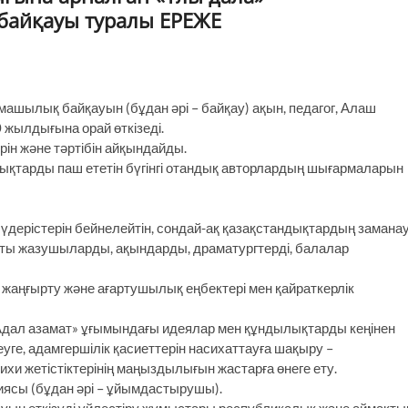
айқауы туралы ЕРЕЖЕ
шылық байқауын (бұдан әрі – байқау) ақын, педагог, Алаш
жылдығына орай өткізеді.
рін және тәртібін айқындайды.
ықтарды паш ететін бүгінгі отандық авторлардың шығармаларын
дерістерін бейнелейтін, сондай-ақ қазақстандықтардың замана
ты жазушыларды, ақындарды, драматургтерді, балалар
ңғырту және ағартушылық еңбектері мен қайраткерлік
Адал азамат» ұғымындағы идеялар мен құндылықтарды кеңінен
уге, адамгершілік қасиеттерін насихаттауға шақыру –
рихи жетістіктерінің маңыздылығын жастарға өнеге ету.
ясы (бұдан әрі – ұйымдастырушы).