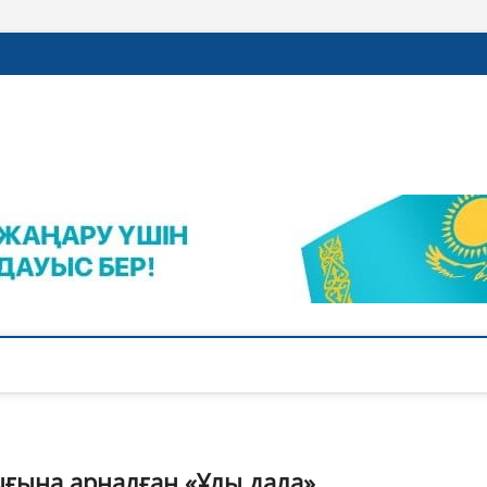
rajalnews.kz
Л ҚАЛАСЫНЫҢ ЖАҢАЛЫҚТАРЫ
ғына арналған «Ұлы дала»