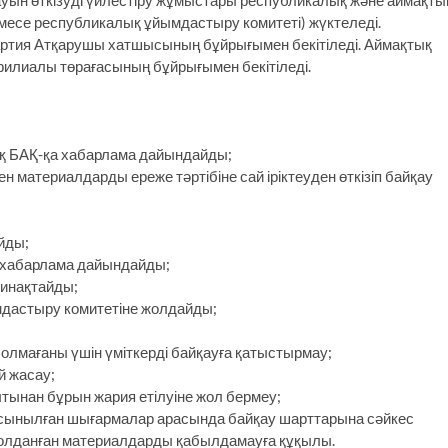
ын өткізуді үйлестіру жұмыстары республикалық және аймақты
емесе республикалық ұйымдастыру комитеті) жүктеледі.
артия Атқарушы хатшысының бұйрығымен бекітіледі. Аймақтық
филиалы төрағасының бұйрығымен бекітіледі.
қ БАҚ-қа хабарлама дайындайды;
 материалдарды ереже тәртібіне сай іріктеуден өткізіп байқау
йды;
а хабарлама дайындайды;
жинақтайды;
мдастыру комитетіне жолдайды;
олмағаны үшін үміткерді байқауға қатыстырмау;
й жасау;
тынан бұрын жария етілуіне жол бермеу;
ұсынылған шығармалар арасында байқау шарттарына сәйкес
жолданған материалдарды қабылдамауға құқылы.