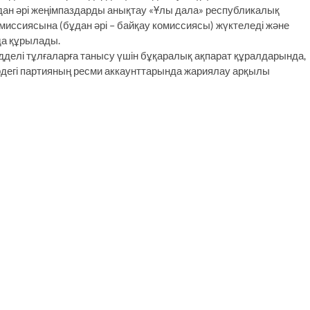
одан әрі жеңімпаздарды анықтау «Ұлы дала» республикалық
миссиясына (бұдан әрі – байқау комиссиясы) жүктеледі және
да құрылады.
дделі тұлғаларға танысу үшін бұқаралық ақпарат құралдарында,
рдегі партияның ресми аккаунттарында жариялау арқылы