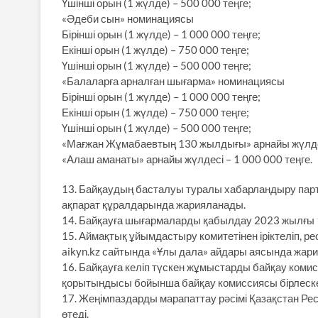
Үшінші орын (1 жүлде) – 500 000 теңге;
«Әдеби сын» номинациясы
Бірінші орын (1 жүлде) – 1 000 000 теңге;
Екінші орын (1 жүлде) – 750 000 теңге;
Үшінші орын (1 жүлде) – 500 000 теңге;
«Балаларға арналған шығарма» номинациясы
Бірінші орын (1 жүлде) – 1 000 000 теңге;
Екінші орын (1 жүлде) – 750 000 теңге;
Үшінші орын (1 жүлде) – 500 000 теңге;
«Мағжан Жұмабаевтың 130 жылдығы» арнайы жүлдесі
«Алаш аманаты» арнайы жүлдесі – 1 000 000 теңге.
13. Байқаудың басталуы туралы хабарландыру парт
ақпарат құралдарында жарияланады.
14. Байқауға шығармаларды қабылдау 2023 жылғы 
15. Аймақтық ұйымдастыру комитетінен іріктеліп, 
aikyn.kz сайтында «Ұлы дала» айдары аясында жар
16. Байқауға келіп түскен жұмыстарды байқау ком
қорытындысы бойынша байқау комиссиясы бірлеск
17. Жеңімпаздарды марапаттау рәсімі Қазақстан Ре
өтеді.