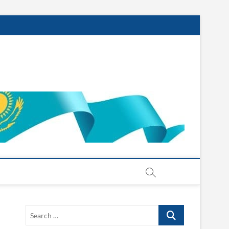
Search
…