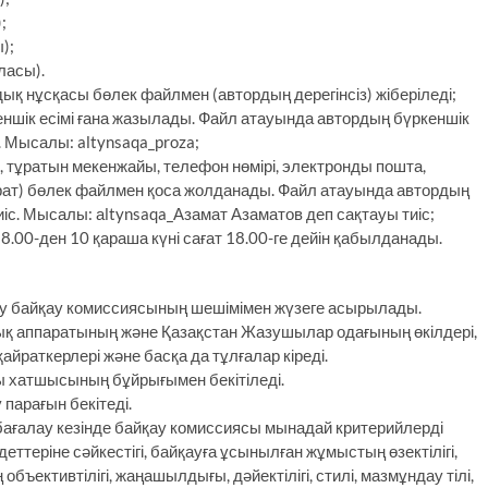
;
);
ласы).
 нұсқасы бөлек файлмен (автордың дерегінсіз) жіберіледі;
кеншік есімі ғана жазылады. Файл атауында автордың бүркеншік
. Мысалы: altynsaqa_proza;
., тұратын мекенжайы, телефон нөмірі, электронды пошта,
рат) бөлек файлмен қоса жолданады. Файл атауында автордың
тиіс. Мысалы: аltynsaqa_Азамат Азаматов деп сақтауы тиіс;
8.00-ден 10 қараша күні сағат 18.00-ге дейін қабылданады.
у байқау комиссиясының шешімімен жүзеге асырылады.
ық аппаратының және Қазақстан Жазушылар одағының өкілдері,
айраткерлері және басқа да тұлғалар кіреді.
 хатшысының бұйрығымен бекітіледі.
парағын бекітеді.
 бағалау кезінде байқау комиссиясы мынадай критерийлерді
теріне сәйкестігі, байқауға ұсынылған жұмыстың өзектілігі,
ъективтілігі, жаңашылдығы, дәйектілігі, стилі, мазмұндау тілі,