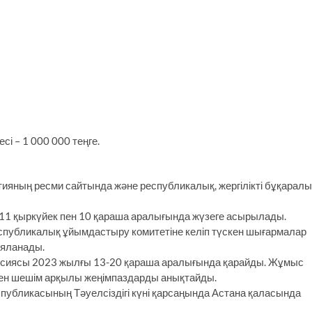
 – 1 000 000 теңге.
ияның ресми сайтында және республикалық, жергілікті бұқаралы
11 қыркүйек пен 10 қараша аралығында жүзеге асырылады.
республикалық ұйымдастыру комитетіне келіп түскен шығармалар
ияланады.
иссиясы 2023 жылғы 13-20 қараша аралығында қарайды. Жұмыс
ен шешім арқылы жеңімпаздарды анықтайды.
спубликасының Тәуелсіздігі күні қарсаңында Астана қаласында