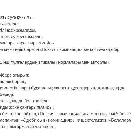
 қатысуға құқылы.
ыса алады.
 тілінде жазылады.
 шектеу қойылмайды.
армалары қарастырылмайды.
а мүмкіндік беретін «Поэзия» номинациясын қоспағанда бір
 үшінші тұлғалардың этикалық нормалары мен авторлық
жібере отырып:
ілдік береді;
есе ішінара) бұқаралық ақпарат құралдарында, жинақтарда,
береді;
ды қоюдан бас тартады.
айды және қайтарылмайды.
 беттен аспайтын, «Поэзия» номинациясына мәтін көлемі 5 бетте
 аспайтын, «Әдеби сын» номинациясына шектелмеген, «Балаларғ
тын шығармалар жіберіледі.