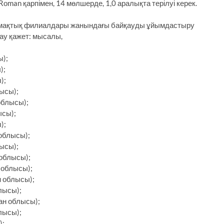
man қарпімен, 14 мөлшерде, 1,0 аралықта терілуі керек.
аймақтық филиалдары жанындағы байқауды ұйымдастыру
ау қажет: мысалы,
ы);
);
);
лысы);
облысы);
ысы);
);
 облысы);
лысы);
 облысы);
 облысы);
н облысы);
лысы);
тан облысы);
блысы);
);