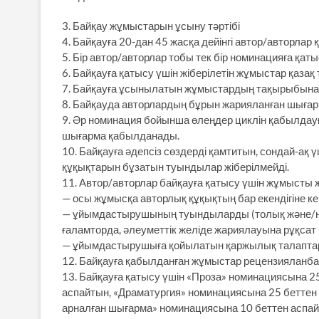
3. Байқау жұмыстарын ұсыну тәртібі
4. Байқауға 20-дан 45 жасқа дейінгі автор/авторлар
5. Бір автор/авторлар тобы тек бір номинацияға қат
6. Байқауға қатысу үшін жіберілетін жұмыстар қазақ
7. Байқауға ұсынылатын жұмыстардың тақырыбына
8. Байқауда авторлардың бұрын жарияланған шығ
9. Әр номинация бойынша өлеңдер циклін қабылдауғ
шығарма қабылданады.
10. Байқауға әдепсіз сөздерді қамтитын, сондай-ақ
құқықтарын бұзатын туындылар жіберілмейді.
11. Автор/авторлар байқауға қатысу үшін жұмысты 
— осы жұмысқа авторлық құқықтың бар екендігіне кеп
— ұйымдастырушының туындыларды (толық және/нем
ғаламторда, әлеуметтік желіде жариялауына рұқсат 
— ұйымдастырушыға қойылатын қаржылық талаптар
12. Байқауға қабылданған жұмыстар рецензияланб
13. Байқауға қатысу үшін «Проза» номинациясына 25
аспайтын, «Драматургия» номинациясына 25 беттен
арналған шығарма» номинациясына 10 беттен аспай