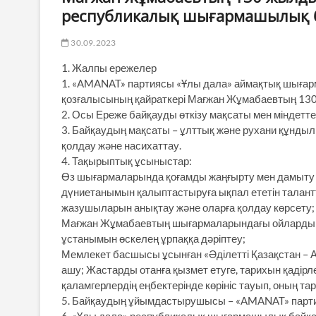
республикалық шығармашылық б
30.09.2023
1. Жалпы ережелер
1. «AMANAT» партиясы «Ұлы дала» аймақтық шығарма
қозғалысының қайраткері Мағжан Жұмабаевтың 130 
2. Осы Ереже байқауды өткізу мақсаты мен міндетте
3. Байқаудың мақсаты – ұлттық және рухани құндыл
қолдау және насихаттау.
4. Тақырыптық ұсыныстар:
Өз шығармаларында қоғамды жаңғырту мен дамыту ү
дүниетанымын қалыптастыруға ықпал ететін талант
жазушыларын анықтау және оларға қолдау көрсету;
Мағжан Жұмабаевтың шығармаларындағы ойларды жа
ұстанымын өскелең ұрпаққа дәріптеу;
Мемлекет басшысы ұсынған «Әділетті Қазақстан – 
ашу; Жастарды отанға қызмет етуге, тарихын қадірле
қаламгерлердің еңбектерінде көрініс тауып, оның та
5. Байқаудың ұйымдастырушысы – «AMANAT» парти