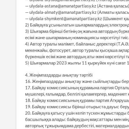
— ulydala-astana@amanatpartiasy.kz (Астана қаласы)
— ulydala-almaty@amanatpartiasy.kz (Алматы қаласы
— ulydala-shymkent@amanatpartiasy.kz (Шымкент қа
2) Байқауға ұсынылатын шығармалардың электрондық
3) Шығарма бірінші бетінің оң жағына автордың бүр
есімі және шығарманың номинациясы көрсетілуі тиіс
4) Автор туралы мәлімет, байланыс деректері (Т.А.Ә
мекенжайы, фотосурет, автор туралы қысқаша ақпа
бүркеншік есімі және автордың аты-жөні көрсетілуі 
5) Шығармалар 2023 жылғы 11 қыркүйек күні сағат 1
4. Жеңімпаздарды анықтау тәртібі
16. Жеңімпаздарды анықтау және сыйлықтарды бер
17. Байқау комиссиясының құрамына партия Ортал
мүшелері, ғалымдар, белгілі қаламгерлер, мәдениет қ
18. Байқау комиссиясының құрамы партия Атқарушы
19. Байқау комиссиясы бірінші отырыста дауыс беру 
20. Байқауға қатысу үшін келіп түскен жұмыстарды
басшылыққа алады: байқаудың мақсаттары мен міндет
авторлық тұжырымдама дербестігі, материалдардың об