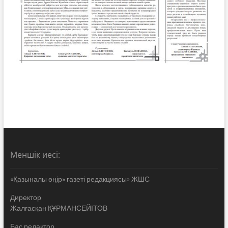
Меншік иесі:
«Қазыналы өңір» газеті редакциясы» ЖШС
Директор
Жалғасқан ҚҰРМАНСЕЙІТОВ
Бас редактор