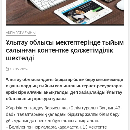
АҚПАРАТ АҒЫНЫ
Ұлытау облысы мектептерінде тыйым
салынған контентке қолжетімділік
шектелді
13.05.2026
Ұлытау облысындағы бірқатар білім беру мекемесінде
оқушылардың тыйым салынған интернет-ресурстарға
еркін кіре алғаны анықталды, деп хабарлайды Ұлытау
облысының прокуратурасы.
Жүргізілген талдау барысында «Білім туралы» Заңның 43-
бабы талаптарының қаладағы бірқатар жалпы білім беру
ұйымдарында өрескел бұзылғаны анықталған.
– Белгіленген нормаларға қарамастан, 13 мектепте