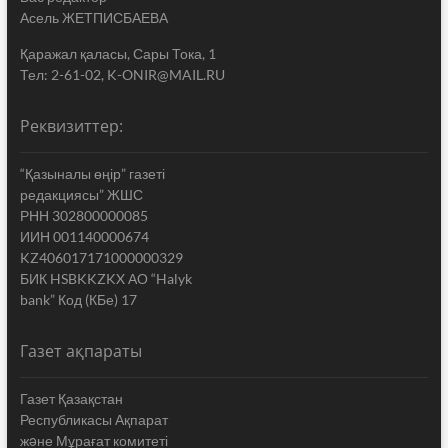
Асель ЖЕТПИСБАЕВА
Қаражал қаласы, Сары Тока, 1
Тел: 2-61-02, K-ONIR@MAIL.RU
Реквизиттер:
“Қазыналы өңір” газеті
редакциясы” ЖШС
РНН 302800000085
ИИН 001140000674
KZ406017171000000329
БИК HSBKKZKX АО “Halyk
bank” Код (КБе) 17
Газет ақпараты
Газет Қазақстан
Республикасы Ақпарат
жəне Мұрағат комитеті