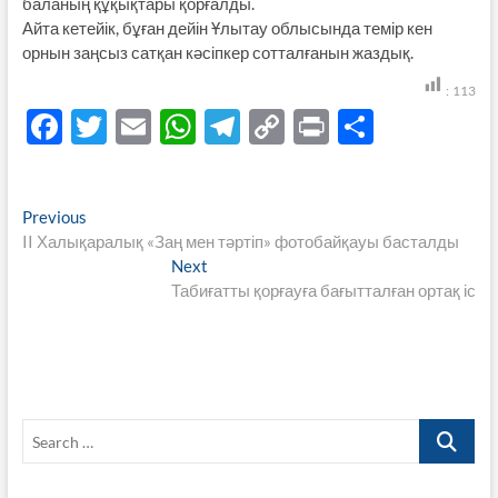
баланың құқықтары қорғалды.
Айта кетейік, бұған дейін Ұлытау облысында темір кен
орнын заңсыз сатқан кәсіпкер сотталғанын жаздық.
:
113
F
T
E
W
T
C
P
S
ac
w
m
h
el
o
ri
h
e
itt
ail
at
e
p
nt
ar
Навигация
Previous
Previous
b
er
s
gr
y
e
post:
II Халықаралық «Заң мен тәртіп» фотобайқауы басталды
по
o
A
a
Li
Next
Next
записям
post:
Табиғатты қорғауға бағытталған ортақ іс
o
p
m
n
k
p
k
Search
…