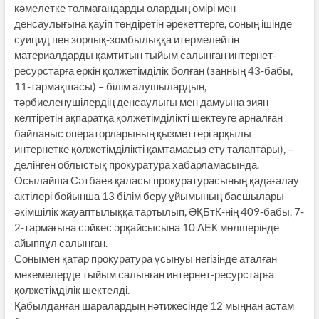
кәмелетке толмағандарды олардың өмірі мен
денсаулығына қауіп төндіретін әрекеттерге, соның ішінде
суицид пен зорлық-зомбылыққа итермелейтін
материалдарды қамтитын тыйым салынған интернет-
ресурстарға еркін қолжетімділік болған (заңның 43-бабы,
11-тармақшасы) – білім алушылардың,
тәрбиеленушілердің денсаулығы мен дамуына зиян
келтіретін ақпаратқа қолжетімділікті шектеуге арналған
байланыс операторларының қызметтері арқылы
интернетке қолжетімділікті қамтамасыз ету талаптары), –
делінген облыстық прокуратура хабарламасында.
Осылайша Сәтбаев қаласы прокуратурасының қадағалау
актілері бойынша 13 білім беру ұйымының басшылары
әкімшілік жауаптылыққа тартылып, ӘҚБтК-нің 409-бабы, 7-
2-тармағына сәйкес әрқайсысына 10 АЕК мөлшерінде
айыппұл салынған.
Сонымен қатар прокуратура ұсынуы негізінде аталған
мекемелерде тыйым салынған интернет-ресурстарға
қолжетімділік шектелді.
Қабылданған шаралардың нәтижесінде 12 мыңнан астам