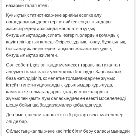
назарын талап етеді.
Құқықтық статистика және арнайы есепке алу
органдарының деректеріне сәйкес соңғы жылдары
жасөспірімдер арасында жасалатын құқық
бұзушылықтардың сипаты өзгеріп, олардың қоғамдық
қауіптілігі артып келеді. Әсіресе, ұрлық, тонау, бұзақылық,
бопсалау және интернет арқылы жасалатын құқық
бұзушылықтар жиілеген.
Сол себепті, қазіргі таңда мемлекет тарапынан аталған
әлеуметтік мәселеге үлкен көңіл бөлінуде. Заңнамалық
база жетілдіріліп, кәмелетке толмағандармен жұмыс
істейтін институционалдық құрылымдар құрылуда,
кәмелетке толмағандарды қолдау және олардың
жұмыспен қамтылуы саласындағы ең өзекті мәселелерді
шешу бойынша бағдарламалар қабылдануда.
Дегенмен, шешім талап ететін бірқатар өзекті мәселелер
әлі де бар.
Облыстың жалпы және кәсіптік білім беру саласы мынадай