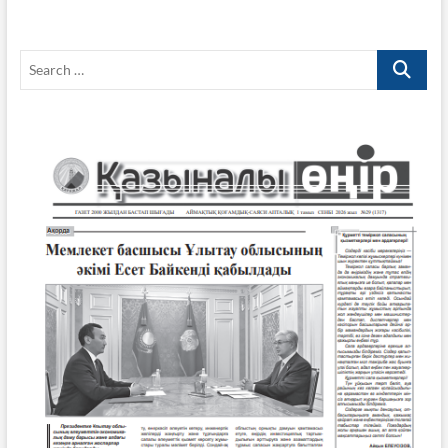
Search
…