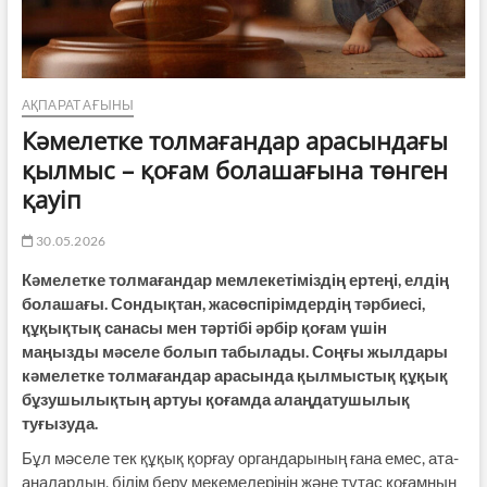
АҚПАРАТ АҒЫНЫ
Кәмелетке толмағандар арасындағы
қылмыс – қоғам болашағына төнген
қауіп
30.05.2026
Кәмелетке толмағандар мемлекетіміздің ертеңі, елдің
болашағы. Сондықтан, жасөспірімдердің тәрбиесі,
құқықтық санасы мен тәртібі әрбір қоғам үшін
маңызды мәселе болып табылады. Соңғы жылдары
кәмелетке толмағандар арасында қылмыстық құқық
бұзушылықтың артуы қоғамда алаңдатушылық
туғызуда.
Бұл мәселе тек құқық қорғау органдарының ғана емес, ата-
аналардың, білім беру мекемелерінің және тұтас қоғамның