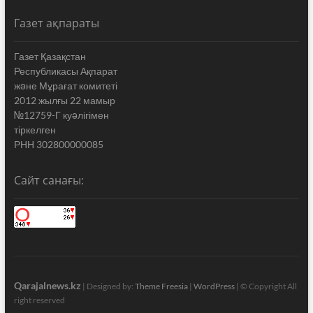
Газет ақпараты
Газет Қазақстан
Республикасы Ақпарат
жəне Мұрағат комитеті
2012 жылғы 22 мамыр
№12759-Г куəлігімен
тіркелген
РНН 302800000085
Сайт санағы:
Qarajalnews.kz
| Designed by:
Theme Freesia
|
WordPress
| © Copyright All
right reserved