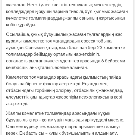
жасалған. Негізгі үлес кәсіптік-техникалық мектептердің,
колледждердің оқушыларына тиесілі, бұл қылмыс жасаған
кәмелетке толмағандардың жалпы санының жартысынан
көбін құрайды.
Осылайша, құқық бұзушылық жасаған тұлғалардың жас
құрамы кәмелетке толмағандардың ересек тобына
ауысқан. Сонымен қатар, жыл басынан бері 23 кәмелетке
толмағандар бейімдеу орталығына жеткізіліп,
орналастырылған және студенттер арасында 6 бейресми
көшбасшы анықталып, есепке алынған.
Кәмелетке толмағандар арасындағы қылмыстың пайда
болуына бірнеше фактор әсер етеді. Ең алдымен,
отбасындағы тәрбиенің әлсіреуі, отбасылық жанжалдар,
әлеуметтік қиындықтар жасөспірім психологиясына кері
әсер етеді.
Жалпы кәмелетке толмағандар арасындағы құқық
бұзушылықтар – қоғам үшін маңызды әрі күрделі мәселе.
Онымен күресу тек жазалау шараларымен шектелмеуі
керек. Ең бастысы – құқық бұзушылықтың алдын алу,