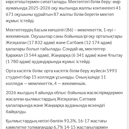
көрсеткіштермен сипатталады. Мектептегі білім беру: өңір
аумағында 2025-2026 оқу жылында жалпы контингенті 41
671 оқушыны құрайтын 87 жалпы білім беретін мектеп
жұмыс істейді.
Мектептердің басым көпшілігі (86) – мемлекеттік, 1-еуі –
жекеменшік. Оқушылар саны бойынша ірі оқу орталықтары
Жезқазған (17 832 адам) және Сәтбаев (12 174 адам)
қалалары болып табылады. Сондай-ақ, мектептер
Қаражал (3 544 адам), Жаңаарқа (6 341 адам) және Ұлытау
(1 780 адам) аудандарында жұмыс істейді.
Орта кәсіптік білім: орта кәсіптік білім беру жүйесін 5993
студенті бар 15 колледж ұсынады. Оның ішінде 11
колледж — мемлекеттік, 4 — жекеменшік.
2026 жылдың 4 айында облыс бойынша жасөспірімдермен
жасалған қылмыстардың Жезқазған, Сәтпаев
қалаларында және Жаңаарқа ауданында өскендігі
байқалды.
Қылмыстардың негізгі бөлігін 93,3%, 16-17 жастағы
кәмелетке толмағандар 6,7% 14-15 жастағылармен