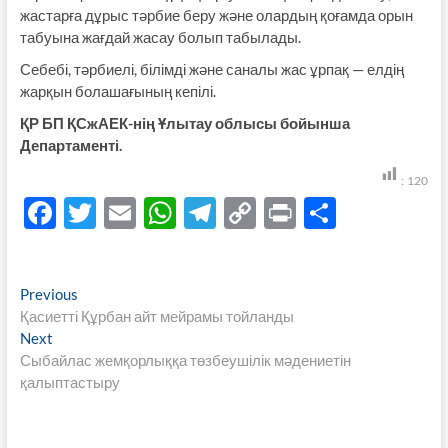
жастарға дұрыс тәрбие беру және олардың қоғамда орын
табуына жағдай жасау болып табылады.
Себебі, тәрбиелі, білімді және саналы жас ұрпақ — елдің
жарқын болашағының кепілі.
ҚР БП ҚСжАЕК-нің Ұлытау облысы бойынша
Департаменті.
:
120
F
T
E
W
T
C
P
S
ac
w
m
h
el
o
ri
h
e
itt
ail
at
e
p
nt
ar
Навигация
Previous
Previous
b
er
s
gr
y
e
post:
Қасиетті Құрбан айт мейрамы тойланды
по
o
A
a
Li
Next
Next
записям
post:
Сыбайлас жемқорлыққа төзбеушілік мәдениетін
o
p
m
n
қалыптастыру
k
p
k