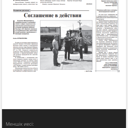
Меншік иесі: