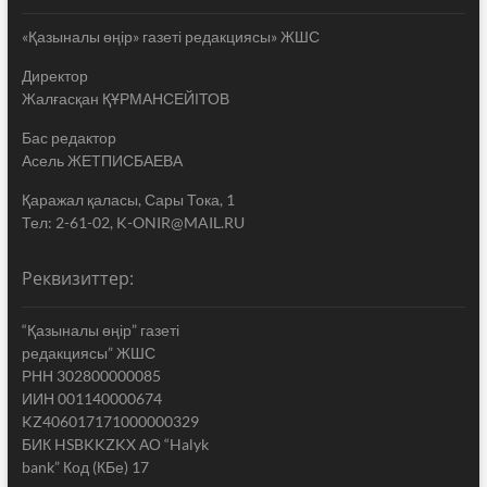
«Қазыналы өңір» газеті редакциясы» ЖШС
Директор
Жалғасқан ҚҰРМАНСЕЙІТОВ
Бас редактор
Асель ЖЕТПИСБАЕВА
Қаражал қаласы, Сары Тока, 1
Тел: 2-61-02, K-ONIR@MAIL.RU
Реквизиттер:
“Қазыналы өңір” газеті
редакциясы” ЖШС
РНН 302800000085
ИИН 001140000674
KZ406017171000000329
БИК HSBKKZKX АО “Halyk
bank” Код (КБе) 17