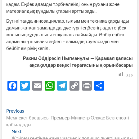
қадам. Еңбек адамды тәрбиелейді, оның рухани және
материалдық құндылықтарын арттырады.
Бүгінгі таңда инновациялар, ғылым мен техника қарқынды
дамып жатқан заманда да, дәстүрлі еңбектің, адал еңбек
жолының құндылығы ешқашан азаймайды. Әрбір еңбек
адамының шынайы еңбегі – еліміздің тәуелсіздігі мен
бейбіт өмірінің кепілі.
Рахим Әбдірәсіл Ныгманұлы — Қаражал қаласы
ақсақалдар кеңесі төрағасының орынбасары
:
319
F
T
E
W
T
C
P
S
ac
w
m
h
el
o
ri
h
e
itt
ail
at
e
p
nt
ar
Навигация
Previous
Previous
b
er
s
gr
y
e
post:
Мемлекет басшысы Премьер-Министр Олжас Бектеновті
по
o
A
a
Li
қабылдады
записям
Next
Next
o
p
m
n
post:
Жәйрем кентінде жаңа учаскелік полиция пункті ашылды