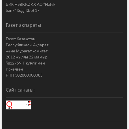
БИК HSBKKZKX АО “Halyk
bank” Код (КБе) 17
Газет ақпараты
Газет Қазақстан
Республикасы Ақпарат
жəне Мұрағат комитеті
2012 жылғы 22 мамыр
№12759-Г куəлігімен
тіркелген
РНН 302800000085
Сайт санағы: