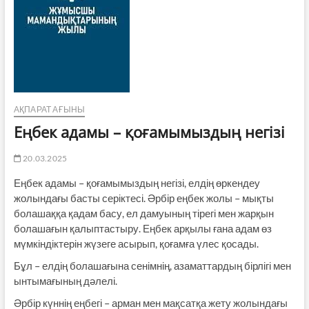
АҚПАРАТ АҒЫНЫ
Еңбек адамы – қоғамымыздың негізі
20.03.2025
Еңбек адамы – қоғамымыздың негізі, елдің өркендеу
жолындағы басты серіктесі. Әрбір еңбек жолы – мықты
болашаққа қадам басу, ел дамуының тірегі мен жарқын
болашағын қалыптастыру. Еңбек арқылы ғана адам өз
мүмкіндіктерін жүзеге асырып, қоғамға үлес қосады.
Бұл – елдің болашағына сенімнің, азаматтардың бірлігі мен
ынтымағының дәлелі.
Әрбір күннің еңбегі – арман мен мақсатқа жету жолындағы