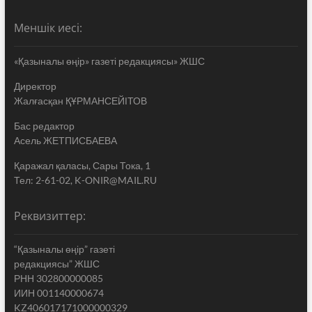
Меншік иесі:
«Қазыналы өңір» газеті редакциясы» ЖШС
Директор
Жалғасқан ҚҰРМАНСЕЙІТОВ
Бас редактор
Асель ЖЕТПИСБАЕВА
Қаражал қаласы, Сары Тока, 1
Тел: 2-61-02, K-ONIR@MAIL.RU
Реквизиттер:
“Қазыналы өңір” газеті
редакциясы” ЖШС
РНН 302800000085
ИИН 001140000674
KZ406017171000000329