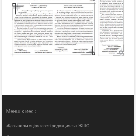
Меншік иесі:
«Қазыналы өңір» газеті редакциясы» ЖШС