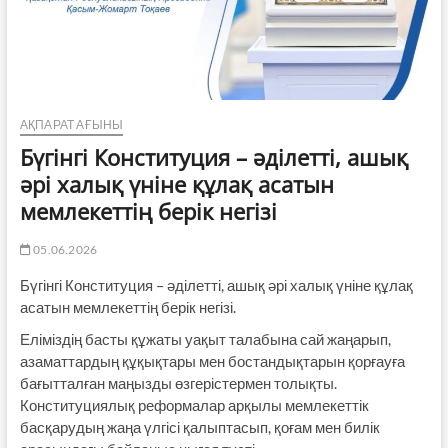
АҚПАРАТ АҒЫНЫ
Бүгінгі Конституция – әділетті, ашық
әрі халық үніне құлақ асатын
мемлекеттің берік негізі
05.06.2026
Бүгінгі Конституция – әділетті, ашық әрі халық үніне құлақ
асатын мемлекеттің берік негізі.
Еліміздің басты құжаты уақыт талабына сай жаңарып,
азаматтардың құқықтары мен бостандықтарын қорғауға
бағытталған маңызды өзгерістермен толықты.
Конституциялық реформалар арқылы мемлекеттік
басқарудың жаңа үлгісі қалыптасып, қоғам мен билік