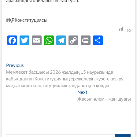
арасындағы байланыс нығая түсті.
#ҚРКонституциясы
:
92
F
T
E
W
T
C
P
S
ac
w
m
h
el
o
ri
h
e
itt
ail
at
e
p
nt
ar
Навигация
Previous
Previous
b
er
s
gr
y
e
post:
Мемлекет басшысы 2026 жылдың 15 наурызында
по
o
A
a
Li
қабылданған Конституцияның ережелерін жүзеге асыру
записям
мақсатында конституциялық заңдарға қол қойды
o
p
m
n
Next
Next
k
p
k
post:
Жасыл әлем – жан шуағы