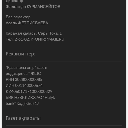
Директор
Жалғасқан ҚҰРМАНСЕЙІТОВ
Бас редактор
Асель ЖЕТПИСБАЕВА
Қаражал қаласы, Сары Тока, 1
Тел: 2-61-02, K-ONIR@MAIL.RU
Реквизиттер:
“Қазыналы өңір” газеті
редакциясы” ЖШС
РНН 302800000085
ИИН 001140000674
KZ406017171000000329
БИК HSBKKZKX АО “Halyk
bank” Код (КБе) 17
Газет ақпараты