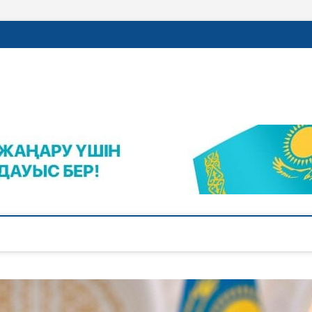
rajalnews.kz
Л ҚАЛАСЫНЫҢ ЖАҢАЛЫҚТАРЫ