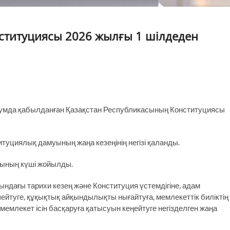
ституциясы 2026 жылғы 1 шілдеден
умда қабылданған Қазақстан Республикасының Конституциясы
титуциялық дамуының жаңа кезеңінің негізі қаланды.
сының күші жойылды.
ндағы тарихи кезең және Конституция үстемдігіне, адам
ейтуге, құқықтық айқындылықты нығайтуға, мемлекеттік биліктің
мемлекет ісін басқаруға қатысуын кеңейтуге негізделген жаңа