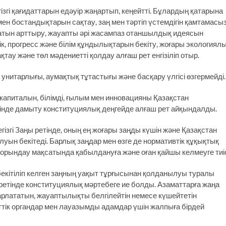
ізгі қағидаттарын едәуір жаңартып, кеңейтті. Бұлардың қатарына
 мен бостандықтарын сақтау, заң мен тәртіп үстемдігін қамтамасы
уқатын арттыру, жауапты әрі жасампаз отаншылдық идеясын
ік, прогресс және білім құндылықтарын бекіту, жоғары экологиял
ау және төл мәдениетті қолдау алғаш рет енгізіліп отыр.
, унитарлығы, аумақтық тұтастығы және басқару үлгісі өзгермейді.
капиталын, білімді, ғылым мен инновацияны Қазақстан
тінде дамыту конституциялық деңгейде алғаш рет айқындалды.
ізгі Заңы ретінде, оның ең жоғары заңды күшін және Қазақстан
ын бекітеді. Барлық заңдар мен өзге де нормативтік құқықтық
ны орындау мақсатында қабылдануға және оған қайшы келмеуге тиі
 бекітіліп келген заңның уақыт тұрғысынан қолданылуы туралы
 ретінде конституциялық мәртебеге ие болды. Азаматтарға жаңа
рлататын, жауаптылықты белгілейтін немесе күшейтетін
тік органдар мен лауазымды адамдар үшін жалпыға бірдей