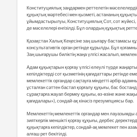
Конституциялық заңдармен реттелетін мәселелердің 
құқықтық мәртебесі мен қызметі, астананың құқықты
ұйымдастырылуы, Конституциялық Сот, сот жүйесі,
де мәселелері енгізілді. Бұл олардың құқықтық рет
Қазақстан Халық Кеңесіне заң шығару бастамасы құ
консультативтік орган ретінде құрылды. Бұл қоғамн
Заң шығарушы биліктің жаңа үлгісі жасалып, мемлеке
Адам құқықтарын қорғау үлгісі елеулі түрде жаңартыл
кепілдіктерді сот қызметінің қағидаттары ретінде е
мемлекеттік органдар сақтауға міндетті әрбір адам
ұсталған сәттен бастап қорғалу құқығы, бас бостанд
сұрақтарға жауап бермеу құқығы, өз-өзіне және жа
қағидалары»), сондай-ақ кінәсіз презумпциясы бар.
Мемлекеттің мемлекеттік органдар мен лауазымды ад
зияткерлік меншікті қорғау құқығы, дербес деректерд
құқықтарға кепілдіктер, сондай-ақ мемлекет пен аз
алғаш рет бекітілді.