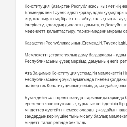
Конституция Қазақстан Республикасы қызметінің нег
Егемендік пен Тәуелсіздікті қорғау, адам құқықтары
ету, жалпыұлттық бірлікті нығайту, халықтың әл-а
ілгерілету, қоғамдық диалогты дамыту, еңбексүйгішт
мәдениетті қалыптастыру, тарихи-мәдени мұраны сақт
Қазақстан Республикасының Егемендігі, Тәуелсіздігі
Мемлекеттің стратегиялық даму бағдарлары – адам 
Республикасының ұзақ мерзімді дамуының негізі ре
Ата Заңымыз Конституция үстемдігін мемлекеттің Нег
Республикасының бүкіл аумағында тікелей қолданылу
актілер тек Конституцияның негізінде, сондай ақ о
Бұған дейін сот төрелігі қағидаттарының қатарында
ережелер конституциялық құрылыс негіздерінің бірі
міндеттер жүктейтін немесе олардың жағдайын наша
заңдардың кері күшіне тыйым салу барлық мемлекет
міндетті талап ретінде бекітілді.