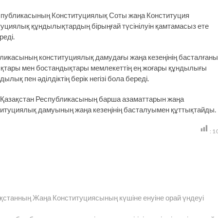
еспубликасының Конституциялық Соты жаңа Конституция
итуциялық құндылықтардың бірыңғай түсінілуін қамтамасыз ете
еді.
бликасының конституциялық дамудағы жаңа кезеңінің басталған
құқықтары мен бостандықтары мемлекеттің ең жоғары құндылығы
лық пен әділдіктің берік негізі бола береді.
 Қазақстан Республикасының барша азаматтарын жаңа
ституциялық дамуының жаңа кезеңінің басталуымен құттықтайды.
:
1
танның Жаңа Конституциясының күшіне енуіне орай үндеуі