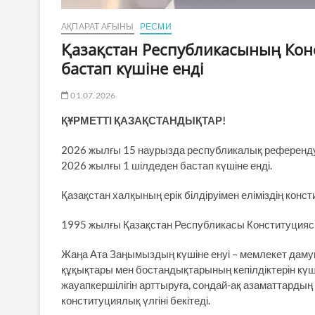
АҚПАРАТ АҒЫНЫ
РЕСМИ
Қазақстан Республикасының Кон
бастап күшіне енді
01.07.2026
ҚҰРМЕТТІ ҚАЗАҚСТАНДЫҚТАР!
2026 жылғы 15 наурызда республикалық референд
2026 жылғы 1 шілдеден бастап күшіне енді.
Қазақстан халқының ерік білдіруімен еліміздің конс
1995 жылғы Қазақстан Республикасы Конституция
Жаңа Ата Заңымыздың күшіне енуі – мемлекет дамуы
құқықтары мен бостандықтарының кепілдіктерін күш
жауапкершілігін арттыруға, сондай-ақ азаматтардың 
конституциялық үлгіні бекітеді.