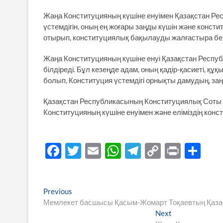
Жаңа Конституцияның күшіне енуімен Қазақстан Р
үстемдігін, оның ең жоғары заңды күшін және конст
отырып, конституциялық бақылауды жалғастыра бер
Жаңа Конституцияның күшіне енуі Қазақстан Респу
білдіреді. Бұл кезеңде адам, оның қадір-қасиеті, 
болып, Конституция үстемдігі орнықты дамудың, заңды
Қазақстан Республикасының Конституциялық Соты
Конституцияның күшіне енуімен және еліміздің кон
F
T
E
W
T
C
P
S
ac
w
m
h
el
o
ri
h
e
itt
ail
at
e
p
nt
ar
Навигация
Previous
Previous
b
er
s
gr
y
e
post:
Мемлекет басшысы Қасым-Жомарт Тоқаевтың Қазақс
по
o
A
a
Li
Next
Next