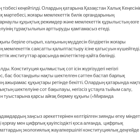
тізбесі кеңейтілді. Олардың қатарына Қазақстан Халық Кеңесіні
қ мәртебесі, жоғары мемлекеттік билік органдарының
 арнаулы құқықтық режимдер және мемлекеттік құрылыстың өзге
телуінің тұрақтылығын арттыруды қамтамасыз етеді.
қығы беріле отырып, халқының мүддесін білдіретін жоғары
ың мемлекеттік саясатты қалыптастыру ісіне қатысуын күшейтеді.
ттік институттар арасында өкілеттіктер қайта бөлінді.
ды. Конституция қылмыстық сот ісін жүргізудегі негізгі
мес, бас бостандығы нақты шектелген сәттен бастап барлық
ның ажырамас құқықтары ретінде бекітті. Олардың қатарында нақ
ықтың шектелуіне сот бақылауы, негізсіз ұстауға тыйым салу,
қын туыстарына қарсы айғақ бермеу құқығы («Миранда
амдардың заңсыз әрекеттерінен келтірілген зиянды өтеу міндеті
і қорғау мен цифрлық қауіпсіздікті қоса алғанда, цифрлық
аматтардың экологиялық жауапкершілігі конституциялық деңгейде