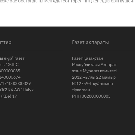
ке бас бостандығы мен әділ сот төрелігінің кепілдіктерін күшейт
ттер:
Газет ақпараты
 өңір” газеті
Газет Қазақстан
ясы” ЖШС
Республикасы Ақпарат
800000085
жəне Мұрағат комитеті
140000674
2012 жылғы 22 мамыр
7171000000329
№12759-Г куəлігімен
KKZKX АО “Halyk
тіркелген
 (КБе) 17
РНН 302800000085