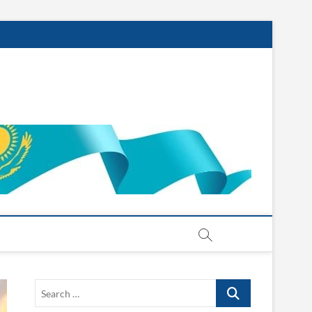
Search
…