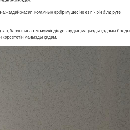
жағдай жасап, қоғамның әрбір мүшесіне өз пікірін білдіруге
тап, барлығына тең мүмкіндік ұсынудың маңызды қадамы болды
н көрсететін маңызды қадам.