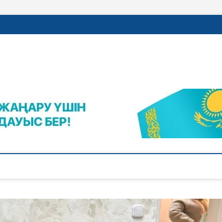
rajalnews.kz
Л ҚАЛАСЫНЫҢ ЖАҢАЛЫҚТАРЫ