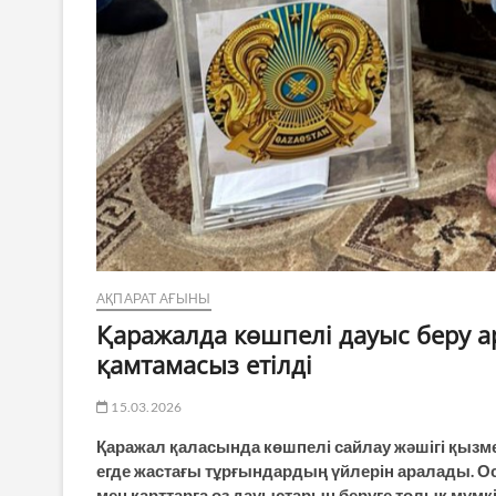
АҚПАРАТ АҒЫНЫ
Қаражалда көшпелі дауыс беру 
қамтамасыз етілді
15.03.2026
Қаражал қаласында көшпелі сайлау жәшігі қызмет
егде жастағы тұрғындардың үйлерін аралады. 
мен қарттарға өз дауыстарын беруге толық мүмк