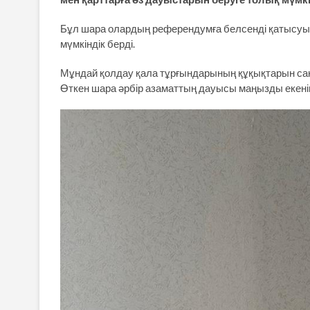
Бұл шара олардың референдумға белсенді қатысуына 
мүмкіндік берді.
Мұндай қолдау қала тұрғындарының құқықтарын сақ
Өткен шара әрбір азаматтың дауысы маңызды екені