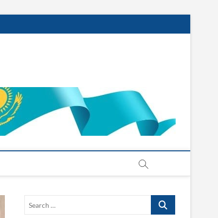
Search
…