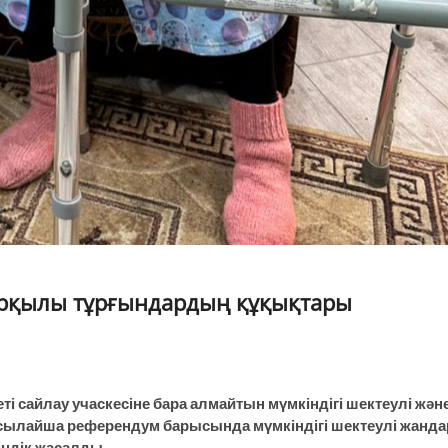
арқылы тұрғындардың құқықтары
і сайлау учаскесіне бара алмайтын мүмкіндігі шектеулі жән
Осылайша референдум барысында мүмкіндігі шектеулі жанда
індік жасалды.