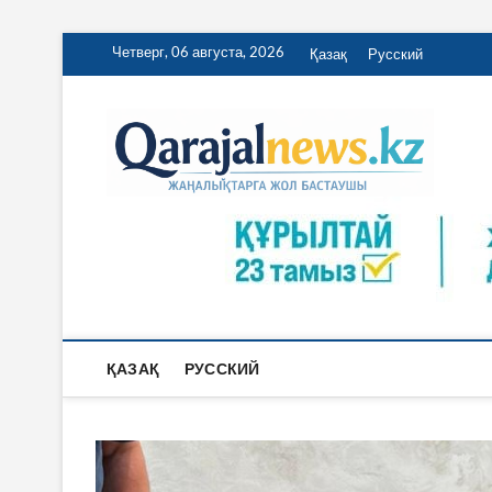
Skip
Четверг, 06 августа, 2026
Қазақ
Русский
to
content
Qa
ҚАРАЖА
ҚАЗАҚ
РУССКИЙ