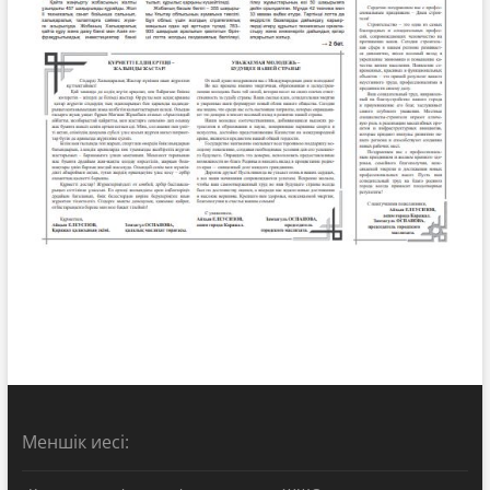
Меншік иесі: