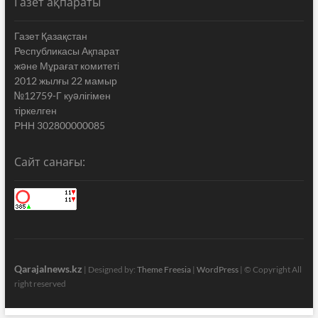
Газет ақпараты
Газет Қазақстан
Республикасы Ақпарат
жəне Мұрағат комитеті
2012 жылғы 22 мамыр
№12759-Г куəлігімен
тіркелген
РНН 302800000085
Сайт санағы:
Qarajalnews.kz
| Designed by:
Theme Freesia
|
WordPress
| © Copyright All
right reserved