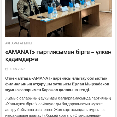
АҚПАРАТ АҒЫНЫ
«AMANAT» партиясымен бірге – үлкен
қадамдарға
30.05.2026
Өткен аптада «AMANAT» партиясы Ұлытау облыстық
филиалының атқарушы хатшысы Ерлан Мырзабеков
жұмыс сапарымен Қаражал қаласына келді.
Жұмыс сапарының ауқымды бағдарламасында партияның
«Халықпен бірге!» сайлауалды бағдарламасын жүзеге
асыру бойынша әзірленген Жол картасындағы құрылыс
нысандарын аралау («Хоккей корты», «Станционный»