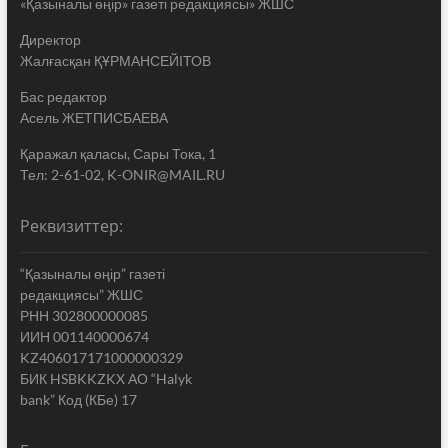
«Қазыналы өңір» газеті редакциясы» ЖШС
Директор
Жалғасқан ҚҰРМАНСЕЙІТОВ
Бас редактор
Асель ЖЕТПИСБАЕВА
Қаражал қаласы, Сары Тока, 1
Тел: 2-61-02, K-ONIR@MAIL.RU
Реквизиттер:
“Қазыналы өңір” газеті
редакциясы” ЖШС
РНН 302800000085
ИИН 001140000674
KZ406017171000000329
БИК HSBKKZKX АО “Halyk
bank” Код (КБе) 17