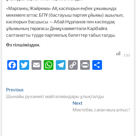
«Марганец Жайрема» АҚ кәсіпорын еңбек ұжымында
мекемеге аттас БПҰ (бастауыш партия ұйымы) ашылып,
кәсіпорын басшысы — Абай Нұрланов пен кәсіподақ
ұйымының төрағасы Дінмұхамметғали Кәрібайға
салтанатты түрде партиялық билеттер табысталды.
Өз тілшімізден.
:
133
F
T
E
W
T
C
P
S
ac
w
m
h
el
o
ri
h
e
itt
ail
at
e
p
nt
ar
Навигация
Previous
Previous
b
er
s
gr
y
e
post:
Шынайы руханият майталмандары ұлықталды
по
o
A
a
Li
Next
Next
записям
post:
Мектебім, саған мың алғыс!
o
p
m
n
k
p
k