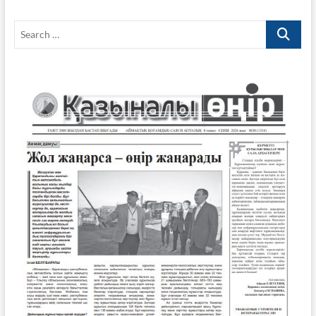
Search
…