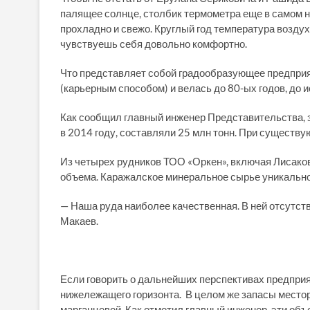
палящее солнце, столбик термометра еще в самом на
прохладно и свежо. Круглый год температура воздух
чувствуешь себя довольно комфортно.
Что представляет собой градообразующее предприя
(карьерным способом) и велась до 80-ых годов, до 
Как сообщил главный инженер Представительства, 
в 2014 году, составляли 25 млн тонн. При существую
Из четырех рудников ТОО «Оркен», включая Лисаковс
объема. Каражалское минеральное сырье уникально
— Наша руда наиболее качественная. В ней отсутст
Макаев.
Если говорить о дальнейших перспективах предприя
нижележащего горизонта. В целом же запасы место
марганцевой. Как отметил главный инженер, эти об