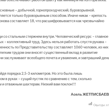
основные – добычной, горнопроходческий, буровзрывной.
яется только буровзрывным способом. Иначе никак – крепость
нова составляет 18, что расшифровывается как чрезвычайно
ди со стальным стержнем внутри. Человеческий ресурс – главное
х – коллективный труд. Здесь нельзя работать спустя рукава –
ленность по Представительству составляет 1060 человек, из них
легким трудом они вносят существенный вклад в развитие
 Они заслуживают всеобщего почета и уважения, и завтрашний ден
йдя порядка 2,5-3 километров. Но это была лишь
м в руках – сущий пустяк по сравнению с тем, сколько
и отважным шахтерам. Низкий вам поклон!!!
Асель ЖЕТПИСБАЕ
Оқылды:
6