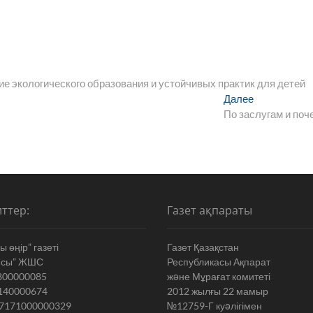
е экологического образования и устойчивых практик для детей
Следующая
Далее
запись:
По заслугам и поч
ттер:
Газет ақпараты
 өңір” газеті
Газет Қазақстан
ясы” ЖШС
Республикасы Ақпарат
800000085
жəне Мұрағат комитеті
140000674
2012 жылғы 22 мамыр
7171000000329
№12759-Г куəлігімен