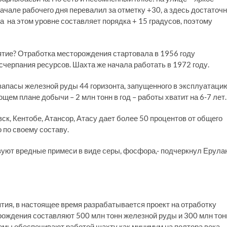
чале рабочего дня перевалил за отметку +30, а здесь достаточ
а на этом уровне составляет порядка + 15 градусов, поэтому
тие? Отработка месторождения стартовала в 1956 году
исчерпания ресурсов. Шахта же начала работать в 1972 году.
запасы железной руды 44 горизонта, запущенного в эксплуатаци
щем плане добычи – 2 млн тонн в год – работы хватит на 6-7 лет.
к, Кентобе, Атансор, Атасу дает более 50 процентов от общего
 по своему составу.
вуют вредные примеси в виде серы, фосфора,- подчеркнул Ерула
тия, в настоящее время разрабатывается проект на отработку
рождения составляют 500 млн тонн железной руды и 300 млн тон
ъемы обеспечивают работой шахту как минимум на полтора века.