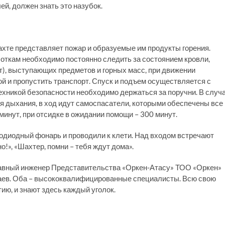
ей, должен знать это назубок.
хте представляет пожар и образуемые им продукты горения.
боткам необходимо постоянно следить за состоянием кровли,
т), выступающих предметов и горных масс, при движении
ой и пропустить транспорт. Спуск и подъем осуществляется с
техникой безопасности необходимо держаться за поручни. В случ
ля дыхания, в ход идут самоспасатели, которыми обеспечены все
минут, при отсидке в ожидании помощи – 300 минут.
одиодный фонарь и проводили к клети. Над входом встречают
!», «Шахтер, помни – тебя ждут дома».
лавный инженер Представительства «Оркен-Атасу» ТОО «Оркен»
ев. Оба – высококвалифицированные специалисты. Всю свою
ию, и знают здесь каждый уголок.