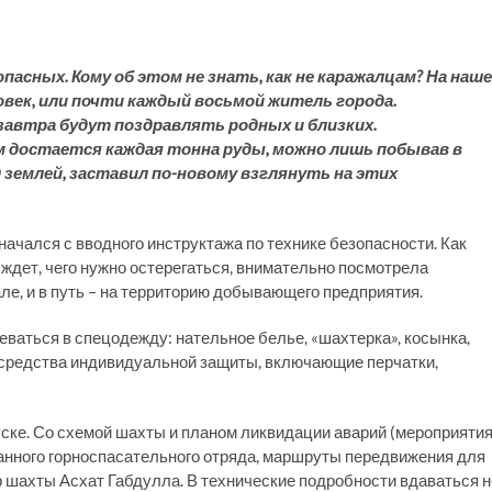
пасных. Кому об этом не знать, как не каражалцам? На наш
ек, или почти каждый восьмой житель города.
завтра будут поздравлять родных и близких.
ом достается каждая тонна руды, можно лишь побывав в
д землей, заставил по-новому взглянуть на этих
ачался с вводного инструктажа по технике безопасности. Как
 ждет, чего нужно остерегаться, внимательно посмотрела
але, и в путь – на территорию добывающего предприятия.
ваться в спецодежду: нательное белье, «шахтерка», косынка,
у средства индивидуальной защиты, включающие перчатки,
уске. Со схемой шахты и планом ликвидации аварий (мероприяти
анного горноспасательного отряда, маршруты передвижения для
 шахты Асхат Габдулла. В технические подробности вдаваться н