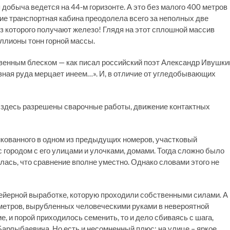
добыча ведется на 44-м горизонте. А это без малого 400 метров
яние транспортная кабина преодолела всего за неполных две
из которого получают железо! Глядя на этот сплошной массив
иллионы тонн горной массы.
венным блеском — как писал российский поэт Александр Ивушки
езная руда мерцает инеем…». И, в отличие от угледобывающих
о, здесь разрешены сварочные работы, движение контактных
икованного в одном из предыдущих номеров, участковый
городом с его улицами и улочками, домами. Тогда сложно было
илась, что сравнение вполне уместно. Однако словами этого не
нвейерной выработке, которую проходили собственными силами. А
 метров, вырубленных человеческими руками в невероятной
, и порой приходилось семенить, то и дело сбиваясь с шага,
Барлыбаевича. Но есть и несомненный плюс: на улице – яркое