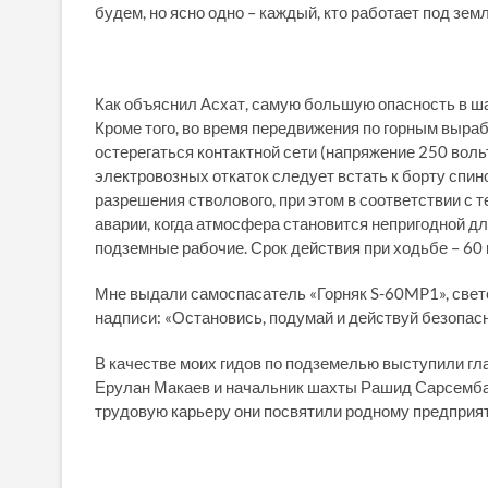
будем, но ясно одно – каждый, кто работает под земл
Как объяснил Асхат, самую большую опасность в ша
Кроме того, во время передвижения по горным выра
остерегаться контактной сети (напряжение 250 воль
электровозных откаток следует встать к борту спин
разрешения стволового, при этом в соответствии с 
аварии, когда атмосфера становится непригодной д
подземные рабочие. Срок действия при ходьбе – 60 
Мне выдали самоспасатель «Горняк S-60MP1», свет
надписи: «Остановись, подумай и действуй безопасно
В качестве моих гидов по подземелью выступили г
Ерулан Макаев и начальник шахты Рашид Сарсемба
трудовую карьеру они посвятили родному предприят