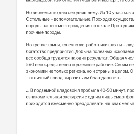
Но вернемся ко дню сегодняшнему. Из 10 участков 
Остальные – вспомогательные. Проходка осуществл
породы нашего месторождения по шкале Протодьяко
прочные породы.
Но крепче камня, конечно же, работники шахты – лю
богатство предприятия. Добыча полезных ископаемы
все сообща трудятся на один результат. Общая чис
560 непосредственно подземные рабочие. Своим не
экономики не только региона, но и страны в целом.
– отличный повод выразить им благодарность.
… В подземной кладовой я пробыла 40-50 минут, про
ознакомительная экскурсия с одним лишь смартфоно
приходится ежесменно преодолевать нашим смелым 