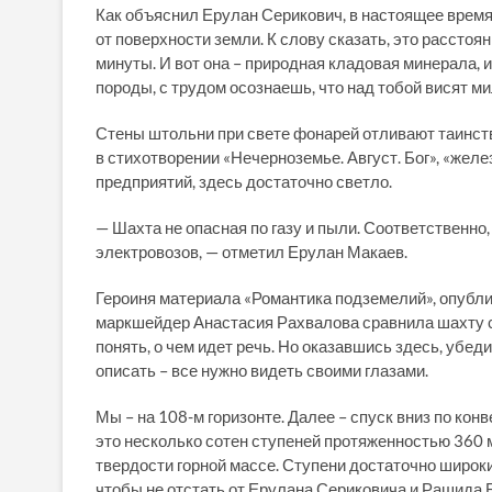
Как объяснил Ерулан Серикович, в настоящее время 
от поверхности земли. К слову сказать, это рассто
минуты. И вот она – природная кладовая минерала, 
породы, с трудом осознаешь, что над тобой висят м
Стены штольни при свете фонарей отливают таинст
в стихотворении «Нечерноземье. Август. Бог», «жел
предприятий, здесь достаточно светло.
— Шахта не опасная по газу и пыли. Соответственн
электровозов, — отметил Ерулан Макаев.
Героиня материала «Романтика подземелий», опубл
маркшейдер Анастасия Рахвалова сравнила шахту с 
понять, о чем идет речь. Но оказавшись здесь, убед
описать – все нужно видеть своими глазами.
Мы – на 108-м горизонте. Далее – спуск вниз по ко
это несколько сотен ступеней протяженностью 360
твердости горной массе. Ступени достаточно широкие
чтобы не отстать от Ерулана Сериковича и Рашида 