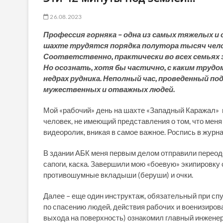
26.08.2023
Профессия горняка – одна из самых тяжелых и о
шахте трудятся порядка полутора тысяч челов
Соответственно, практически во всех семьях 
Но осознать, хотя бы частично, с каким труд
недрах рудника. Неполный час, проведенный по
мужественных и отважных людей.
Мой «рабочий» день на шахте «Западный Каражал» н
человек, не имеющий представления о том, что меня
видеоролик, вникая в самое важное. Роспись в журн
В здании АБК меня первым делом отправили переоде
сапоги, каска. Завершили мою «боевую» экипировк
противошумные вкладыши (беруши) и очки.
Далее – еще один инструктаж, обязательный при сп
по спасению людей, действия рабочих и военизиров
выхода на поверхность) ознакомил главный инженер