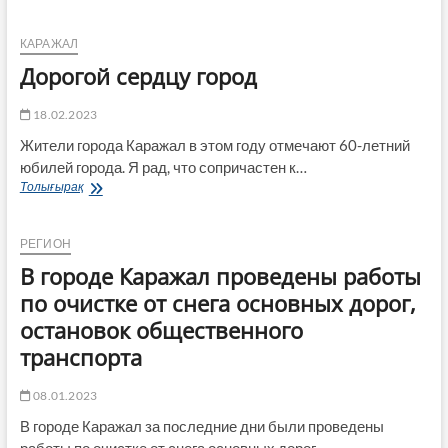
учитель
–
жизнь
КАРАЖАЛ
Дорогой сердцу город
18.02.2023
Жители города Каражал в этом году отмечают 60-летний
юбилей города. Я рад, что сопричастен к…
Дорогой
Толығырақ
сердцу
город
РЕГИОН
В городе Каражал проведены работы
по очистке от снега основных дорог,
остановок общественного
транспорта
08.01.2023
В городе Каражал за последние дни были проведены