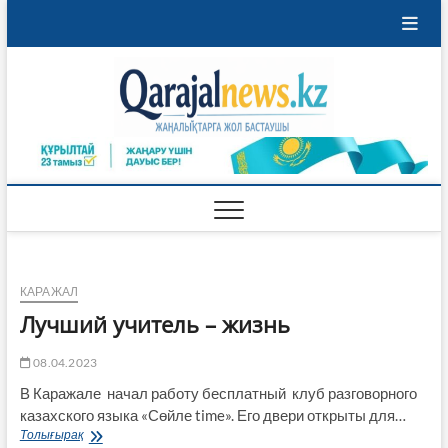
Перейти
к
содержимому
Qaraja
ҚАРАЖАЛ
ҚАЛАСЫНЫҢ
ЖАҢАЛЫҚТАРЫ
КАРАЖАЛ
Лучший учитель – жизнь
08.04.2023
В Каражале начал работу бесплатный клуб разговорного
казахского языка «Сөйле time». Его двери открыты для…
Лучший
Толығырақ