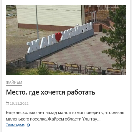
жайремцев
ЖАЙРЕМ
Место, где хочется работать
18.11.2022
Еще несколько лет назад мало кто мог поверить, что жизнь
маленького поселка Жайрем области Ұлытау…
Место,
Толығырақ
где