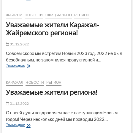
чудес
ЖАЙРЕМ
НОВОСТИ
ОФИЦИАЛЬНО
РЕГИОН
Уважаемые жители Каражал-
Жайремского региона!
31.12.2022
Совсем скоро мы встретим Новый 2023 год. 2022 не был
безоблачным, но запомнился продуктивной и…
Уважаемые
Толығырақ
жители
Каражал-
Жайремского
КАРАЖАЛ
НОВОСТИ
РЕГИОН
региона!
Уважаемые жители региона!
31.12.2022
От всей души поздравляем вас с наступающим Новым
годом! Через несколько дней мы проводим 2022…
Уважаемые
Толығырақ
жители