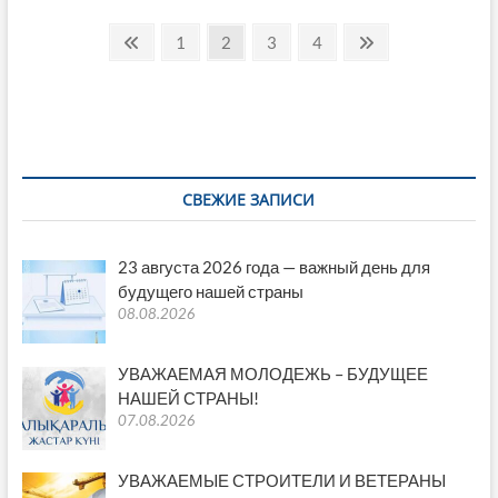
хочется
Пагинация
работать
Пред.
Страница
Страница
Страница
Страница
След.
1
2
3
4
страница
страница
записей
СВЕЖИЕ ЗАПИСИ
23 августа 2026 года — важный день для
будущего нашей страны
08.08.2026
УВАЖАЕМАЯ МОЛОДЕЖЬ – БУДУЩЕЕ
НАШЕЙ СТРАНЫ!
07.08.2026
УВАЖАЕМЫЕ СТРОИТЕЛИ И ВЕТЕРАНЫ