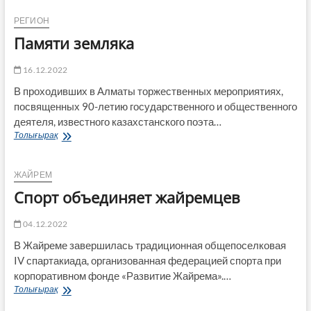
региона!
РЕГИОН
Памяти земляка
16.12.2022
В проходивших в Алматы торжественных мероприятиях,
посвященных 90-летию государственного и общественного
деятеля, известного казахстанского поэта…
Памяти
Толығырақ
земляка
ЖАЙРЕМ
Спорт объединяет жайремцев
04.12.2022
В Жайреме завершилась традиционная общепоселковая
IV спартакиада, организованная федерацией спорта при
корпоративном фонде «Развитие Жайрема».…
Спорт
Толығырақ
объединяет