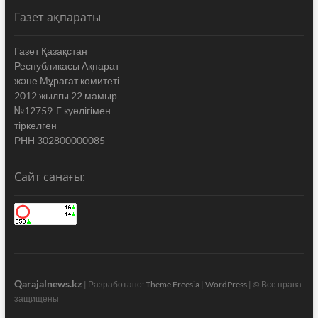
Газет ақпараты
Газет Қазақстан
Республикасы Ақпарат
жəне Мұрағат комитеті
2012 жылғы 22 мамыр
№12759-Г куəлігімен
тіркелген
РНН 302800000085
Сайт санағы:
Qarajalnews.kz
| Разработано:
Theme Freesia
|
WordPress
| © Все права
защищены