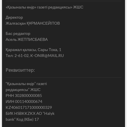
«Қазыналы өңір» газеті редакциясы» ЖШС
Директор
Жалғасқан ҚҰРМАНСЕЙІТОВ
Бас редактор
Асель ЖЕТПИСБАЕВА
Қаражал қаласы, Сары Тока, 1
Тел: 2-61-02, K-ONIR@MAIL.RU
Реквизиттер:
“Қазыналы өңір” газеті
редакциясы” ЖШС
РНН 302800000085
ИИН 001140000674
KZ406017171000000329
БИК HSBKKZKX АО “Halyk
bank” Код (КБе) 17