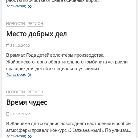
работы по очистке от снега основных дорог,…
В
Толығырақ
городе
Каражал
проведены
НОВОСТИ
РЕГИОН
работы
Место добрых дел
по
очистке
от
31.12.2022
снега
В рамках Года детей волонтеры производства
основных
Жайремского горно-обогатительного комбината устроили
дорог,
остановок
праздник для детей из социально-уязвимых…
общественного
Место
Толығырақ
транспорта
добрых
дел
НОВОСТИ
РЕГИОН
Время чудес
31.12.2022
В Жайреме для создания новогоднего настроения и особой
атмосферы провели конкурс «Жапжаңа жыл!». По улицам…
Время
Толығырақ