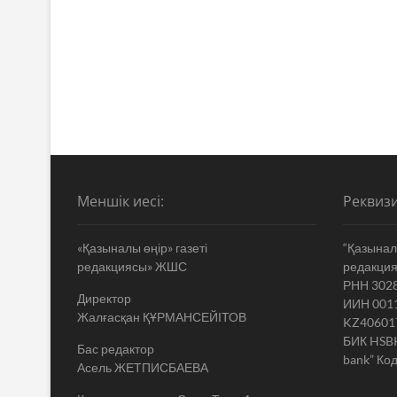
Меншік иесі:
Реквизи
«Қазыналы өңір» газеті
“Қазыналы
редакциясы» ЖШС
редакци
РНН 302
Директор
ИИН 001
Жалғасқан ҚҰРМАНСЕЙІТОВ
KZ40601
БИК HSB
Бас редактор
bank” Код
Асель ЖЕТПИСБАЕВА