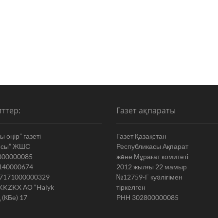
ттер:
Газет ақпараты
 өңір” газеті
Газет Қазақстан
ясы” ЖШС
Республикасы Ақпарат
800000085
жəне Мұрағат комитеті
140000674
2012 жылғы 22 мамыр
7171000000329
№12759-Г куəлігімен
KKZKX АО “Halyk
тіркелген
 (КБе) 17
РНН 302800000085