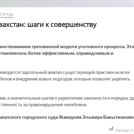
 ТРУДА
захстан: шаги к совершенству
шенствованием трехзвенной модели уголовного процесса. Эт
е становилось более эффективным, справедливым и
роводится тщательный анализ существующей практики на всех
белов и внедрение новых подходов, которые позволят укрепить
и, а значительным шагом к укреплению законности и порядка, гд
ственность за правонарушения неизбежна.
ажалского городского суда Жамауова Эльмира Бакытжановн
Оқылды:
3