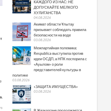
КАЖДОГО ИЗ НАС: НЕ
ДОПУСКАЙТЕ МЕЛКОГО
ХУЛИГАНСТВА
04.08.2026
Акимат области Ұлытау
призывает соблюдать правила
безопасности на воде
от
03.08.2026
Межпартийная полемика:
Respublica выступила против
идеи ОСДП, а НПК поспорила с
«Ауылом» о роли
представителей культуры в
политике
03.08.2026
е
«ЗАЩИТА ИМУЩЕСТВА»
03.08.2026
а.
78
В Жезказгане продолжается