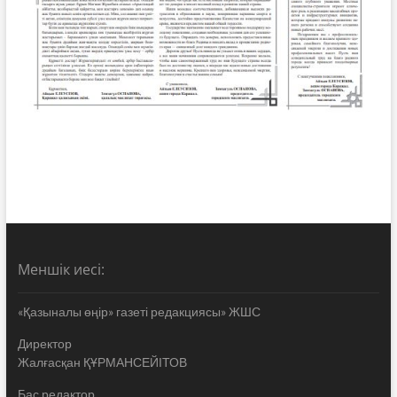
Меншік иесі:
«Қазыналы өңір» газеті редакциясы» ЖШС
Директор
Жалғасқан ҚҰРМАНСЕЙІТОВ
Бас редактор