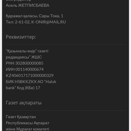
Асель ЖЕТПИСБАЕВА
Қаражал қаласы, Сары Тока, 1
Тел: 2-61-02, K-ONIR@MAIL.RU
Реквизиттер:
“Қазыналы өңір” газеті
редакциясы” ЖШС
РНН 302800000085
ИИН 001140000674
KZ406017171000000329
БИК HSBKKZKX АО “Halyk
bank” Код (КБе) 17
Газет ақпараты
Газет Қазақстан
Республикасы Ақпарат
жəне Мұрағат комитеті