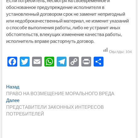
Если потребитель, несмотря на своевременное и
обоснованное предупреждение исполнителя в
установленный договором срок не заменит непригодный
или недоброкачественный материал, не изменит указаний
о способе выполнения работы, либо не устранит иных
обстоятельств, влекущих изменение качества работы,
исполнитель вправе расторгнуть договор.
Оқылды:
104
F
T
E
W
T
C
P
О
ac
w
m
h
el
o
ri
тп
e
itt
ail
at
e
p
nt
р
Навигация
Предыдущая
Назад
b
er
s
gr
y
а
запись:
ПРАВО НА ВОЗМЕЩЕНИЕ МОРАЛЬНОГО ВРЕДА
по
o
A
a
Li
в
Следующая
Далее
записям
запись:
ПРЕДСТАВИТЕЛИ ЗАКОННЫХ ИНТЕРЕСОВ
o
p
m
n
и
ПОТРЕБИТЕЛЕЙ
k
p
k
ть