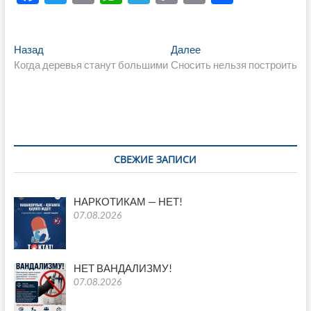
ac
w
m
h
el
o
ri
тп
e
itt
ail
at
e
p
nt
р
Навигация
Предыдущая
Следующая
Назад
Далее
b
er
s
gr
y
а
запись:
запись:
Когда деревья станут большими
Сносить нельзя построить
по
o
A
a
Li
в
записям
o
p
m
n
и
k
p
k
ть
СВЕЖИЕ ЗАПИСИ
НАРКОТИКАМ — НЕТ!
07.08.2026
НЕТ ВАНДАЛИЗМУ!
07.08.2026