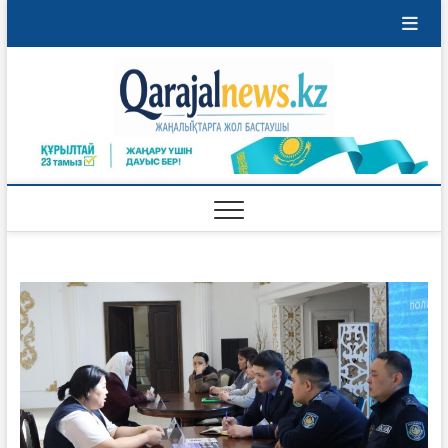
Перейти
к
содержимому
Qaraja
ҚАРАЖАЛ
ҚАЛАСЫНЫҢ
ЖАҢАЛЫҚТАРЫ