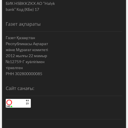
БИК HSBKKZKX АО “Halyk
bank” Код (КБе) 17
Газет ақпараты
Газет Қазақстан
Республикасы Ақпарат
жəне Мұрағат комитеті
2012 жылғы 22 мамыр
№12759-Г куəлігімен
тіркелген
РНН 302800000085
Сайт санағы: