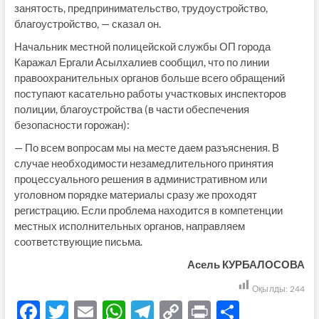
занятость, предпринимательство, трудоустройство,
благоустройство, — сказал он.
Начальник местной полицейской службы ОП города
Каражал Ергали Асылхалиев сообщил, что по линии
правоохранительных органов больше всего обращений
поступают касательно работы участковых инспекторов
полиции, благоустройства (в части обеспечения
безопасности горожан):
— По всем вопросам мы на месте даем разъяснения. В
случае необходимости незамедлительного принятия
процессуального решения в административном или
уголовном порядке материалы сразу же проходят
регистрацию. Если проблема находится в компетенции
местных исполнительных органов, направляем
соответствующие письма.
Асель КУРБАЛОСОВА
Оқылды:
244
F
T
E
W
T
C
P
О