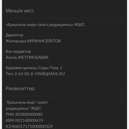
Меншік иесі:
«Қазыналы өңір» газеті редакциясы» ЖШС
Директор
Жалғасқан ҚҰРМАНСЕЙІТОВ
Бас редактор
Асель ЖЕТПИСБАЕВА
Қаражал қаласы, Сары Тока, 1
Тел: 2-61-02, K-ONIR@MAIL.RU
Реквизиттер:
“Қазыналы өңір” газеті
редакциясы” ЖШС
РНН 302800000085
ИИН 001140000674
KZ406017171000000329