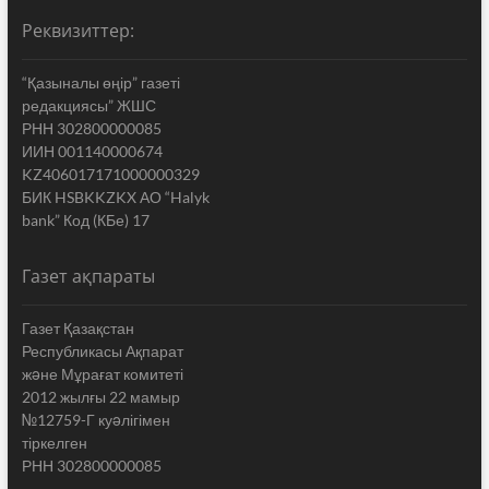
Реквизиттер:
“Қазыналы өңір” газеті
редакциясы” ЖШС
РНН 302800000085
ИИН 001140000674
KZ406017171000000329
БИК HSBKKZKX АО “Halyk
bank” Код (КБе) 17
Газет ақпараты
Газет Қазақстан
Республикасы Ақпарат
жəне Мұрағат комитеті
2012 жылғы 22 мамыр
№12759-Г куəлігімен
тіркелген
РНН 302800000085