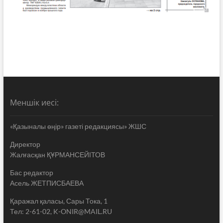
Меншік иесі:
«Қазыналы өңір» газеті редакциясы» ЖШС
Директор
Жалғасқан ҚҰРМАНСЕЙІТОВ
Бас редактор
Асель ЖЕТПИСБАЕВА
Қаражал қаласы, Сары Тока, 1
Тел: 2-61-02, K-ONIR@MAIL.RU