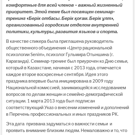
комфортные для всей членов – важный жизненный
приоритет. Этой теме был посвящен семинар-
тренинг «Берік отбасы. Берік қоғам. Берік ұлт»,
организованный городским отделом внутренней
политики, культуры, развития языков и спорта.
В качестве спикера была приглашена руководитель
общественного объединения «Центр рациональной
психологии Senim», психолог Гульмира Отыншина (г.
Караганда). Семинар-тренинг был приурочен ко Дню семьи,
который в Казахстане, начиная с 2013 года, отмечается
каждое второе воскресенье сентября. Идея этого
праздника впервые была инициирована в 2009 году
Национальной комиссией, занимающейся исследованием
вопросов по делам женщин и семейно-демографической
ситуации. 1 марта 2013 года был подписан
соответствующий Указ о внесении изменений и дополнений
в Перечень профессиональных и иных праздников РК.
Эта дата призвана задуматься о важности семьи и
проявить внимание близким людям. Немаловажно и то, что