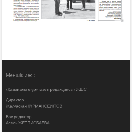
Меншік иесі:
«Қазыналы өңір» газеті редакциясы» ЖШС
Директор
Жалғасқан ҚҰРМАНСЕЙІТОВ
Бас редактор
Асель ЖЕТПИСБАЕВА