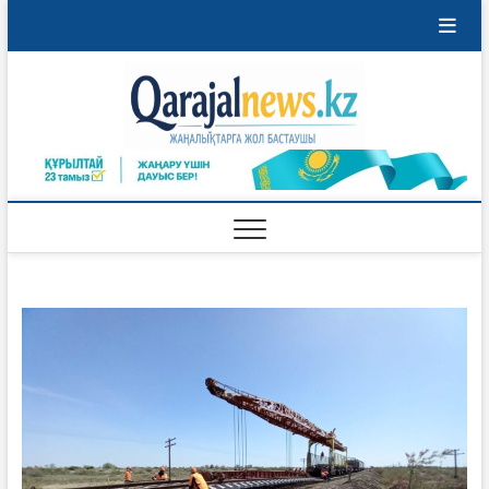
Перейти
к
содержимому
Qaraja
ҚАРАЖАЛ
ҚАЛАСЫНЫҢ
ЖАҢАЛЫҚТАРЫ