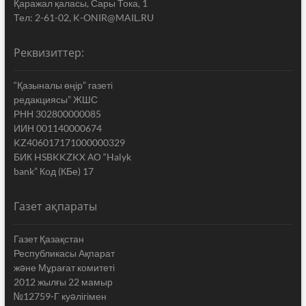
Қаражал қаласы, Сары Тока, 1
Тел: 2-61-02, K-ONIR@MAIL.RU
Реквизиттер:
“Қазыналы өңір” газеті
редакциясы” ЖШС
РНН 302800000085
ИИН 001140000674
KZ406017171000000329
БИК HSBKKZKX АО “Halyk
bank” Код (КБе) 17
Газет ақпараты
Газет Қазақстан
Республикасы Ақпарат
жəне Мұрағат комитеті
2012 жылғы 22 мамыр
№12759-Г куəлігімен