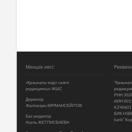
Меншік иесі:
Реквизи
«Қазыналы өңір» газеті
“Қазыналы
редакциясы» ЖШС
редакци
РНН 302
Директор
ИИН 001
Жалғасқан ҚҰРМАНСЕЙІТОВ
KZ40601
БИК HSB
Бас редактор
bank” Код
Асель ЖЕТПИСБАЕВА