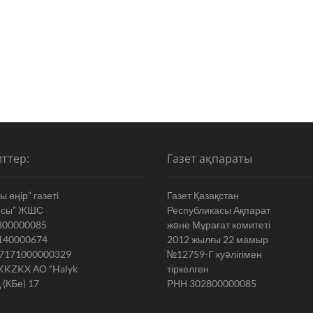
ттер:
Газет ақпараты
 өңір” газеті
Газет Қазақстан
ясы” ЖШС
Республикасы Ақпарат
800000085
жəне Мұрағат комитеті
140000674
2012 жылғы 22 мамыр
7171000000329
№12759-Г куəлігімен
KKZKX АО “Halyk
тіркелген
 (КБе) 17
РНН 302800000085