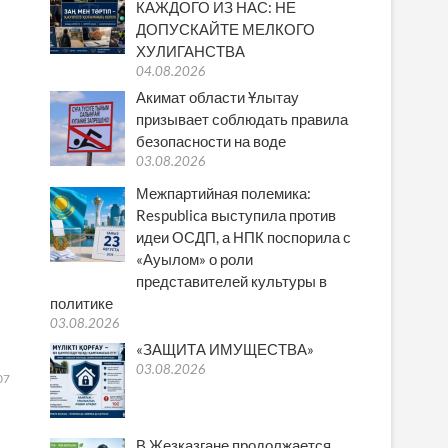
КАЖДОГО ИЗ НАС: НЕ
ДОПУСКАЙТЕ МЕЛКОГО
ХУЛИГАНСТВА
04.08.2026
Акимат области Ұлытау
призывает соблюдать правила
безопасности на воде
03.08.2026
Межпартийная полемика:
Respublica выступила против
идеи ОСДП, а НПК поспорила с
«Ауылом» о роли
представителей культуры в
политике
03.08.2026
«ЗАЩИТА ИМУЩЕСТВА»
03.08.2026
07
В Жезказгане продолжается