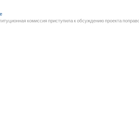
Следующая
е
запись:
титуционная комиссия приступила к обсуждению проекта поправ