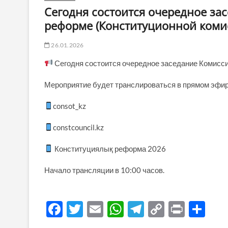
Сегодня состоится очередное за
реформе (Конституционной коми
26.01.2026
Сегодня состоится очередное заседание Комисси
Мероприятие будет транслироваться в прямом эфир
consot_kz
constcouncil.kz
Конституциялық реформа 2026
Начало трансляции в 10:00 часов.
F
T
E
W
T
C
P
О
ac
w
m
h
el
o
ri
тп