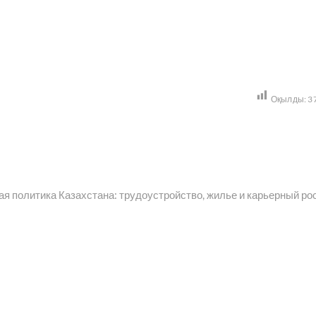
Оқылды:
3
дующая
сь:
я политика Казахстана: трудоустройство, жилье и карьерный ро