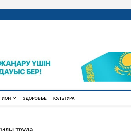
rajalnews.kz
Л ҚАЛАСЫНЫҢ ЖАҢАЛЫҚТАРЫ
ГИОН
ЗДОРОВЬЕ
КУЛЬТУРА
силы труда