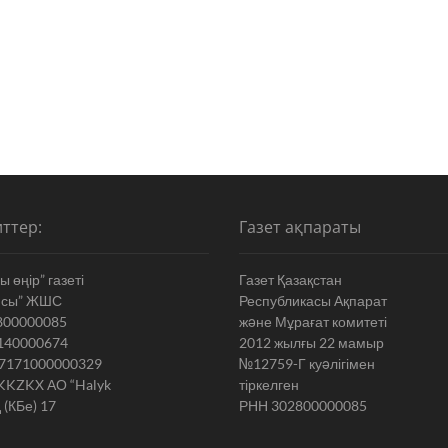
ттер:
Газет ақпараты
 өңір” газеті
Газет Қазақстан
ясы” ЖШС
Республикасы Ақпарат
800000085
жəне Мұрағат комитеті
140000674
2012 жылғы 22 мамыр
7171000000329
№12759-Г куəлігімен
KKZKX АО “Halyk
тіркелген
 (КБе) 17
РНН 302800000085