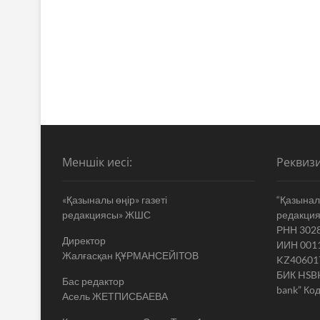
Меншік иесі:
Реквизи
«Қазыналы өңір» газеті
“Қазыналы
редакциясы» ЖШС
редакци
РНН 302
Директор
ИИН 001
Жалғасқан ҚҰРМАНСЕЙІТОВ
KZ40601
БИК HSB
Бас редактор
bank” Код
Асель ЖЕТПИСБАЕВА