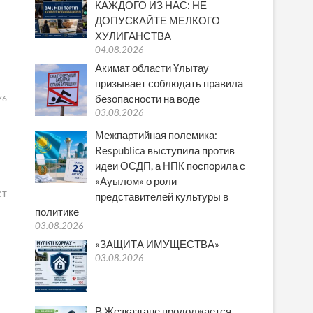
КАЖДОГО ИЗ НАС: НЕ
ДОПУСКАЙТЕ МЕЛКОГО
ХУЛИГАНСТВА
04.08.2026
Акимат области Ұлытау
призывает соблюдать правила
безопасности на воде
76
03.08.2026
Межпартийная полемика:
Respublica выступила против
идеи ОСДП, а НПК поспорила с
«Ауылом» о роли
ст
представителей культуры в
политике
03.08.2026
«ЗАЩИТА ИМУЩЕСТВА»
03.08.2026
В Жезказгане продолжается