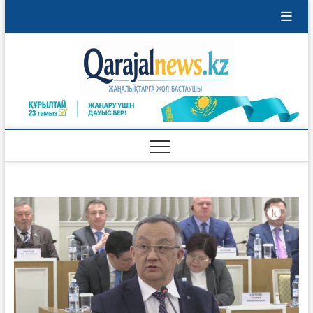
Перейти
к
содержимому
Qaraja
ҚАРАЖАЛ
ҚАЛАСЫНЫҢ
ЖАҢАЛЫҚТАРЫ