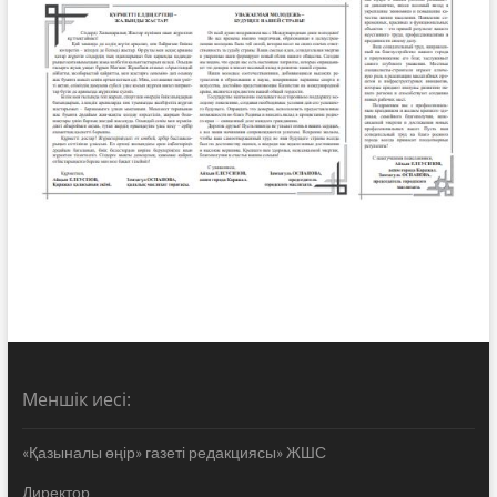
Меншік иесі:
«Қазыналы өңір» газеті редакциясы» ЖШС
Директор