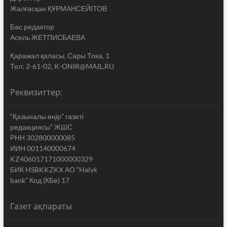
Жалғасқан ҚҰРМАНСЕЙІТОВ
Бас редактор
Асель ЖЕТПИСБАЕВА
Қаражал қаласы, Сары Тока, 1
Тел: 2-61-02, K-ONIR@MAIL.RU
Реквизиттер:
“Қазыналы өңір” газеті
редакциясы” ЖШС
РНН 302800000085
ИИН 001140000674
KZ406017171000000329
БИК HSBKKZKX АО “Halyk
bank” Код (КБе) 17
Газет ақпараты