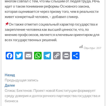
многом совпал с тем, что мы слышим от людей труда. Речь
идет о таком понимании реформы Основного закона,
которая оценивается через призму того, чем в реальности
живет конкретный человек, – добавил спикер.
Он также отметил социальный характер государства и
закрепление человека как высшей ценности, что, по
мнению профсоюзов, является ключевым ориентиром для
всех государственных решений.
Оқылды:
207
F
T
E
W
T
C
P
О
ac
w
m
h
el
o
ri
тп
e
itt
ail
at
e
p
nt
р
Навигация
Предыдущая
Назад
b
er
s
gr
y
а
запись:
Предыдущая запись
по
o
A
a
Li
в
Следующая
Далее
записям
запись:
Олжас Бектенов: Проект новой Конституции формирует
o
p
m
n
и
среду доверия и долгосрочного партнерства государства и
k
p
k
ть
бизнеса