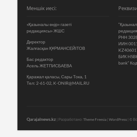
Меншік иесі:
Реквизи
«Қазыналы өңір» газеті
“Қазыналы
редакциясы» ЖШС
редакци
РНН 302
Директор
ИИН 001
Жалғасқан ҚҰРМАНСЕЙІТОВ
KZ40601
БИК HSB
Бас редактор
bank” Код
Асель ЖЕТПИСБАЕВА
Қаражал қаласы, Сары Тока, 1
Тел: 2-61-02, K-ONIR@MAIL.RU
Qarajalnews.kz
| Разработано:
Theme Freesia
|
WordPress
| © В