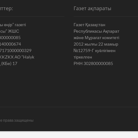
ттер:
Газет ақпараты
 өңір” газеті
Газет Қазақстан
ясы” ЖШС
Республикасы Ақпарат
800000085
жəне Мұрағат комитеті
140000674
2012 жылғы 22 мамыр
7171000000329
№12759-Г куəлігімен
KKZKX АО “Halyk
тіркелген
 (КБе) 17
РНН 302800000085
се права защищены