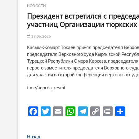
НОВОСТИ
Президент встретился с председ
участниц Организации тюркских 
19.06.2026
Касым-Жомарт Токаев принял председателя Верхов
председателя Верховного суда Кыргызской Респуб
Турецкой Республики Омера Керкеза, председателя 
первого заместителя председателя Верховного суд
для участия во второй конференции верховных судо
t.me/aqorda_resmi
F
T
E
W
T
C
P
О
ac
w
m
h
el
o
ri
тп
e
itt
ail
at
e
p
nt
р
Навигация
Предыдущая
Назад