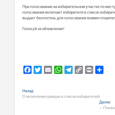
При голосовании на избирательном участке по мест
голосования включает избирателя в список избирате
выдает бюллетень для голосования взамен открепи
Голосуй за обновление!
F
T
E
W
T
C
P
О
ac
w
m
h
el
o
ri
тп
e
itt
ail
at
e
p
nt
р
Навигация
Предыдущая
Назад
b
er
s
gr
y
а
запись:
О включении граждан в списки избирателей
по
o
A
a
Li
в
Сл
Далее
записям
за
— Показ
o
p
m
n
и