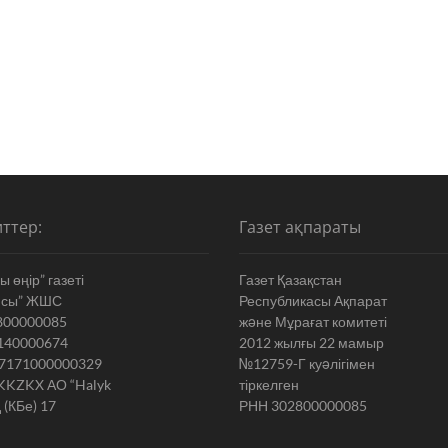
ттер:
Газет ақпараты
 өңір” газеті
Газет Қазақстан
ясы” ЖШС
Республикасы Ақпарат
800000085
жəне Мұрағат комитеті
140000674
2012 жылғы 22 мамыр
7171000000329
№12759-Г куəлігімен
KKZKX АО “Halyk
тіркелген
 (КБе) 17
РНН 302800000085