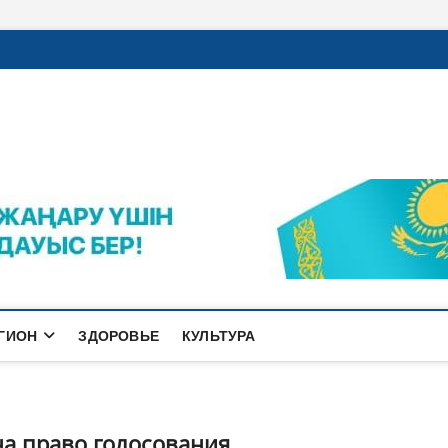
rajalnews.kz
Л ҚАЛАСЫНЫҢ ЖАҢАЛЫҚТАРЫ
ГИОН
ЗДОРОВЬЕ
КУЛЬТУРА
на право голосования