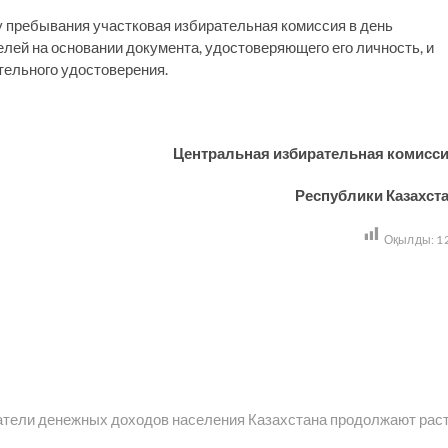
у пребывания участковая избирательная комиссия в день
лей на основании документа, удостоверяющего его личность, и
тельного удостоверения.
Центральная избирательная комисс
Республики Казахст
Оқылды:
1
едующая
пись:
атели денежных доходов населения Казахстана продолжают рас