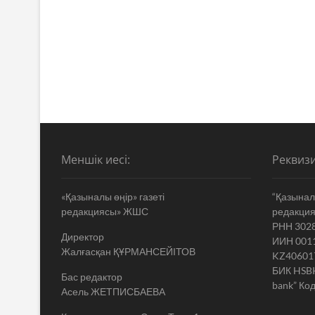
Меншік иесі:
Реквизи
«Қазыналы өңір» газеті
“Қазыналы
редакциясы» ЖШС
редакци
РНН 302
Директор
ИИН 001
Жалғасқан ҚҰРМАНСЕЙІТОВ
KZ40601
БИК HSB
Бас редактор
bank” Код
Асель ЖЕТПИСБАЕВА