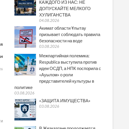
КАЖДОГО ИЗ НАС: НЕ
ДОПУСКАЙТЕ МЕЛКОГО
ХУЛИГАНСТВА
04.08.2026
Акимат области Ұлытау
призывает соблюдать правила
безопасности на воде
ия
03.08.2026
Межпартийная полемика:
ан
Respublica выступила против
идеи ОСДП, а НПК поспорила с
26
«Ауылом» о роли
представителей культуры в
политике
03.08.2026
«ЗАЩИТА ИМУЩЕСТВА»
03.08.2026
ти
В Жезказгане продолжается