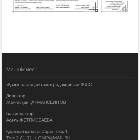
Меншік иесі:
«Қазыналы өңір» газеті редакциясы» ЖШС
Директор
Жалғасқан ҚҰРМАНСЕЙІТОВ
Бас редактор
Асель ЖЕТПИСБАЕВА
Қаражал қаласы, Сары Тока, 1
Тел: 2-61-02, K-ONIR@MAIL.RU