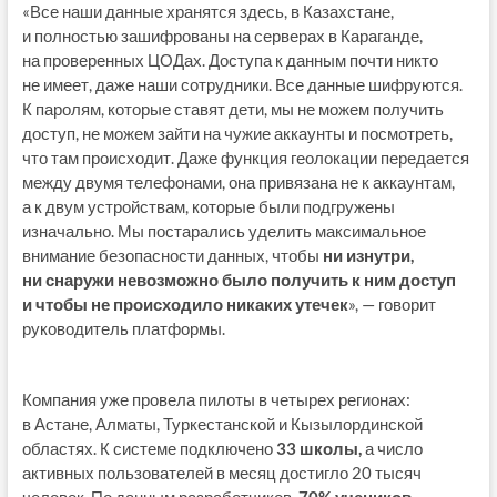
«Все наши данные хранятся здесь, в Казахстане,
и полностью зашифрованы на серверах в Караганде,
на проверенных ЦОДах. Доступа к данным почти никто
не имеет, даже наши сотрудники. Все данные шифруются.
К паролям, которые ставят дети, мы не можем получить
доступ, не можем зайти на чужие аккаунты и посмотреть,
что там происходит. Даже функция геолокации передается
между двумя телефонами, она привязана не к аккаунтам,
а к двум устройствам, которые были подгружены
изначально. Мы постарались уделить максимальное
внимание безопасности данных, чтобы
ни изнутри,
ни снаружи невозможно было получить к ним доступ
и чтобы не происходило никаких утечек
», — говорит
руководитель платформы.
Компания уже провела пилоты в четырех регионах:
в Астане, Алматы, Туркестанской и Кызылординской
областях. К системе подключено
33 школы,
а число
активных пользователей в месяц достигло 20 тысяч
человек. По данным разработчиков,
70% учеников