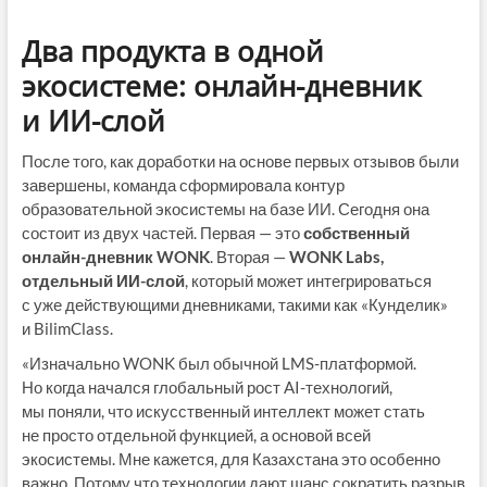
Два продукта в одной
экосистеме: онлайн-дневник
и ИИ-слой
После того, как доработки на основе первых отзывов были
завершены, команда сформировала контур
образовательной экосистемы на базе ИИ. Сегодня она
состоит из двух частей. Первая — это
собственный
онлайн-дневник WONK
. Вторая —
WONK Labs,
отдельный ИИ-слой
, который может интегрироваться
с уже действующими дневниками, такими как «Кунделик»
и BilimClass.
«Изначально WONK был обычной LMS-платформой.
Но когда начался глобальный рост AI-технологий,
мы поняли, что искусственный интеллект может стать
не просто отдельной функцией, а основой всей
экосистемы. Мне кажется, для Казахстана это особенно
важно. Потому что технологии дают шанс сократить разрыв