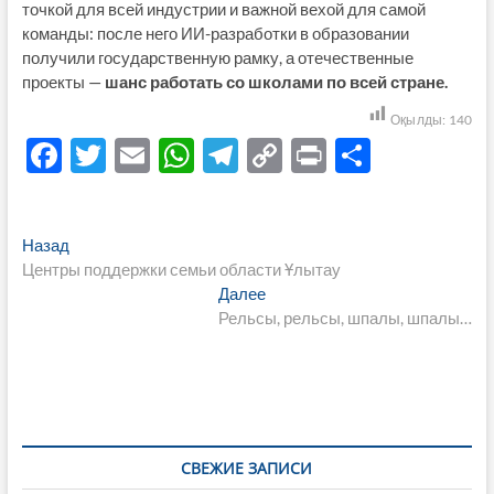
точкой для всей индустрии и важной вехой для самой
команды: после него ИИ-разработки в образовании
получили государственную рамку, а отечественные
проекты —
шанс работать со школами по всей стране.
Оқылды:
140
F
T
E
W
T
C
P
О
ac
w
m
h
el
o
ri
тп
e
itt
ail
at
e
p
nt
р
Навигация
Предыдущая
Назад
b
er
s
gr
y
а
запись:
Центры поддержки семьи области Ұлытау
по
o
A
a
Li
в
Следующая
Далее
записям
запись:
Рельсы, рельсы, шпалы, шпалы…
o
p
m
n
и
k
p
k
ть
СВЕЖИЕ ЗАПИСИ