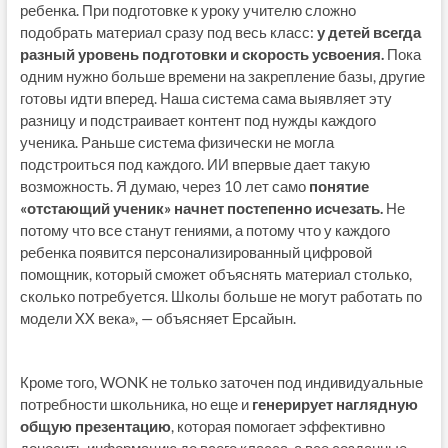
ребенка. При подготовке к уроку учителю сложно
подобрать материал сразу под весь класс:
у детей всегда
разный уровень подготовки и скорость усвоения.
Пока
одним нужно больше времени на закрепление базы, другие
готовы идти вперед. Наша система сама выявляет эту
разницу и подстраивает контент под нужды каждого
ученика. Раньше система физически не могла
подстроиться под каждого. ИИ впервые дает такую
возможность. Я думаю, через 10 лет само
понятие
«отстающий ученик» начнет постепенно исчезать.
Не
потому что все станут гениями, а потому что у каждого
ребенка появится персонализированный цифровой
помощник, который сможет объяснять материал столько,
сколько потребуется. Школы больше не могут работать по
модели XX века», — объясняет Ерсайын.
Кроме того, WONK не только заточен под индивидуальные
потребности школьника, но еще и
генерирует наглядную
общую презентацию
, которая помогает эффективно