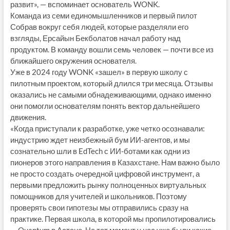
развит», — вспоминает основатель WONK.
Команда из семи единомышленников и первый пилот
Собрав вокруг себя людей, которые разделяли его
взгляды, Ерсайын Бекболатов начал работу над
продуктом. В команду вошли семь человек — почти все из
ближайшего окружения основателя.
Уже в 2024 году WONK «зашел» в первую школу с
пилотным проектом, который длился три месяца. Отзывы
оказались не самыми обнадеживающими, однако именно
они помогли основателям понять вектор дальнейшего
движения.
«Когда приступали к разработке, уже четко осознавали:
индустрию ждет неизбежный бум ИИ-агентов, и мы
сознательно шли в EdTech с ИИ-ботами как одни из
пионеров этого направления в Казахстане. Нам важно было
не просто создать очередной цифровой инструмент, а
первыми предложить рынку полноценных виртуальных
помощников для учителей и школьников. Поэтому
проверять свои гипотезы мы отправились сразу на
практике. Первая школа, в которой мы пропилотировались
— Quantum в Астане. На тот момент у нас уже были какие-