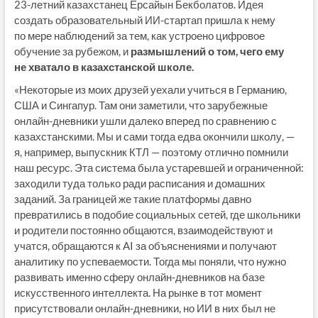
23-летний казахстанец Ерсайын Бекболатов. Идея
создать образовательный ИИ-стартап пришла к нему
по мере наблюдений за тем, как устроено цифровое
обучение за рубежом, и
размышлений о том, чего ему
не хватало в казахстанской школе.
«Некоторые из моих друзей уехали учиться в Германию,
США и Сингапур. Там они заметили, что зарубежные
онлайн-дневники ушли далеко вперед по сравнению с
казахстанскими. Мы и сами тогда едва окончили школу, —
я, например, выпускник КТЛ — поэтому отлично помнили
наш ресурс. Эта система была устаревшей и ограниченной:
заходили туда только ради расписания и домашних
заданий. За границей же такие платформы давно
превратились в подобие социальных сетей, где школьники
и родители постоянно общаются, взаимодействуют и
учатся, обращаются к AI за объяснениями и получают
аналитику по успеваемости. Тогда мы поняли, что нужно
развивать именно сферу онлайн-дневников на базе
искусственного интеллекта. На рынке в тот момент
присутствовали онлайн-дневники, но ИИ в них был не