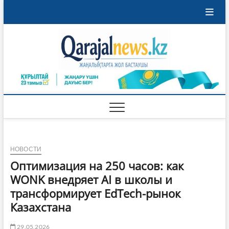
Перейти
к
содержимому
Qaraja
ҚАРАЖАЛ
ҚАЛАСЫНЫҢ
ЖАҢАЛЫҚТАРЫ
НОВОСТИ
Оптимизация на 250 часов: как
WONK внедряет AI в школы и
трансформирует EdTech-рынок
Казахстана
29.05.2026