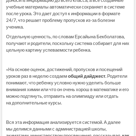
доносить информацию до всего класса, а все созданные
учебные материалы автоматически сохраняет в системе
после урока. Это дает доступ к информации в формате
24/7, что решает проблему пропусков из-за болезни
ученика.
Отдельную ценность, по словам Ерсайына Бекболатова,
получают и родители, поскольку система собирает для них
цельную картину успеваемости ребенка.
«На основе оценок, достижений, пропусков и посещений
уроков раз в неделю создаем
общий дайджест.
Родители
понимают, что ребенку условно нужно уделить больше
внимания химии или что он очень хорош в математике и его
можно подтянуть, отправить на олимпиаду или отдать
на дополнительные курсы.
Вся эта информация анализируется системой. А далее
мы делимся данными с администрацией школы,
акиматами, министерством просвещения, рассказывая,
как