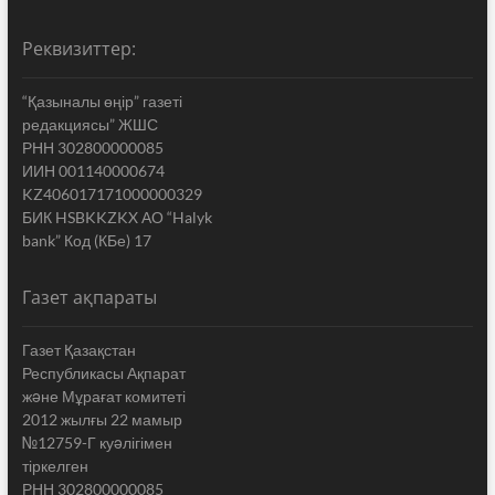
Реквизиттер:
“Қазыналы өңір” газеті
редакциясы” ЖШС
РНН 302800000085
ИИН 001140000674
KZ406017171000000329
БИК HSBKKZKX АО “Halyk
bank” Код (КБе) 17
Газет ақпараты
Газет Қазақстан
Республикасы Ақпарат
жəне Мұрағат комитеті
2012 жылғы 22 мамыр
№12759-Г куəлігімен
тіркелген
РНН 302800000085