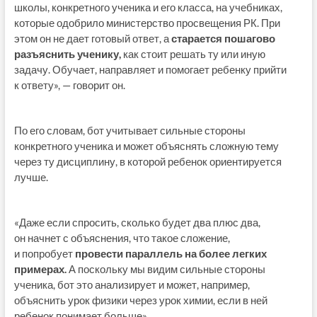
школы, конкретного ученика и его класса, на учебниках,
которые одобрило министерство просвещения РК. При
этом он не дает готовый ответ, а
старается пошагово
разъяснить ученику,
как стоит решать ту или иную
задачу. Обучает, направляет и помогает ребенку прийти
к ответу», — говорит он.
По его словам, бот учитывает сильные стороны
конкретного ученика и может объяснять сложную тему
через ту дисциплину, в которой ребенок ориентируется
лучше.
«Даже если спросить, сколько будет два плюс два,
он начнет с объяснения, что такое сложение,
и попробует
провести параллель на более легких
примерах.
А поскольку мы видим сильные стороны
ученика, бот это анализирует и может, например,
объяснить урок физики через урок химии, если в ней
ребенок понимает больше».