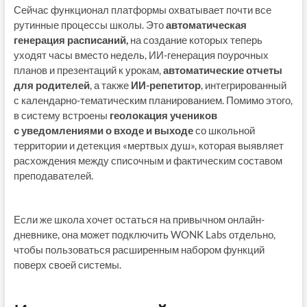
Сейчас функционал платформы охватывает почти все
рутинные процессы школы. Это
автоматическая
генерация расписаний,
на создание которых теперь
уходят часы вместо недель, ИИ-генерация поурочных
планов и презентаций к урокам,
автоматические отчеты
для родителей
, а также
ИИ-репетитор
, интегрированный
с календарно-тематическим планированием. Помимо этого,
в систему встроены
геолокация учеников
с уведомлениями о входе и выходе
со школьной
территории и детекция «мертвых душ», которая выявляет
расхождения между списочным и фактическим составом
преподавателей.
Если же школа хочет остаться на привычном онлайн-
дневнике, она может подключить WONK Labs отдельно,
чтобы пользоваться расширенным набором функций
поверх своей системы.