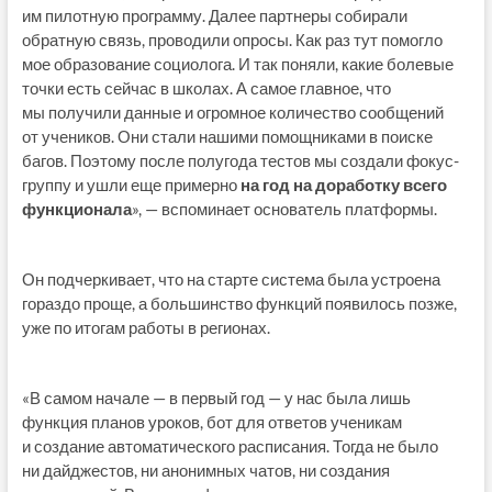
им пилотную программу. Далее партнеры собирали
обратную связь, проводили опросы. Как раз тут помогло
мое образование социолога. И так поняли, какие болевые
точки есть сейчас в школах. А самое главное, что
мы получили данные и огромное количество сообщений
от учеников. Они стали нашими помощниками в поиске
багов. Поэтому после полугода тестов мы создали фокус-
группу и ушли еще примерно
на год на доработку всего
функционала
», — вспоминает основатель платформы.
Он подчеркивает, что на старте система была устроена
гораздо проще, а большинство функций появилось позже,
уже по итогам работы в регионах.
«В самом начале — в первый год — у нас была лишь
функция планов уроков, бот для ответов ученикам
и создание автоматического расписания. Тогда не было
ни дайджестов, ни анонимных чатов, ни создания