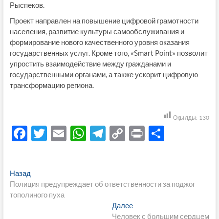
Рыспеков.
Проект направлен на повышение цифровой грамотности
населения, развитие культуры самообслуживания и
формирование нового качественного уровня оказания
государственных услуг. Кроме того, «Smart Point» позволит
упростить взаимодействие между гражданами и
государственными органами, а также ускорит цифровую
трансформацию региона.
Оқылды:
130
F
T
E
W
T
C
P
О
ac
w
m
h
el
o
ri
тп
e
itt
ail
at
e
p
nt
р
Навигация
Предыдущая
Назад
b
er
s
gr
y
а
запись:
Полиция предупреждает об ответственности за поджог
по
o
A
a
Li
в
тополиного пуха
записям
Следующая
Далее
o
p
m
n
и
запись:
Человек с большим сердцем