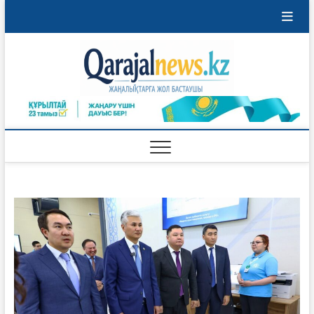
Перейти
к
содержимому
Qaraja
ҚАРАЖАЛ
ҚАЛАСЫНЫҢ
ЖАҢАЛЫҚТАРЫ