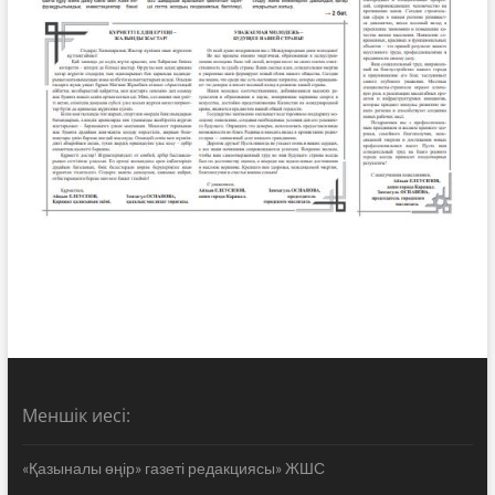
Меншік иесі:
«Қазыналы өңір» газеті редакциясы» ЖШС