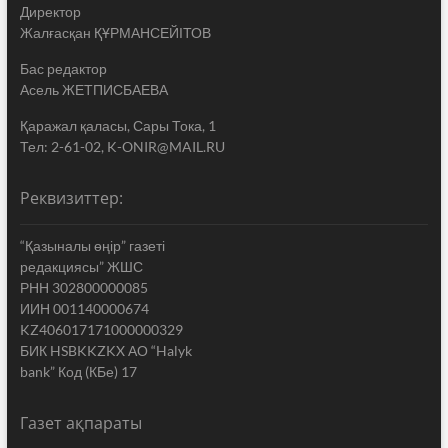
Директор
Жалғасқан ҚҰРМАНСЕЙІТОВ
Бас редактор
Асель ЖЕТПИСБАЕВА
Қаражал қаласы, Сары Тока, 1
Тел: 2-61-02, K-ONIR@MAIL.RU
Реквизиттер:
“Қазыналы өңір” газеті
редакциясы” ЖШС
РНН 302800000085
ИИН 001140000674
KZ406017171000000329
БИК HSBKKZKX АО “Halyk
bank” Код (КБе) 17
Газет ақпараты