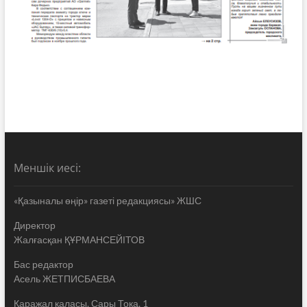
Меншік иесі:
«Қазыналы өңір» газеті редакциясы» ЖШС
Директор
Жалғасқан ҚҰРМАНСЕЙІТОВ
Бас редактор
Асель ЖЕТПИСБАЕВА
Қаражал қаласы, Сары Тока, 1