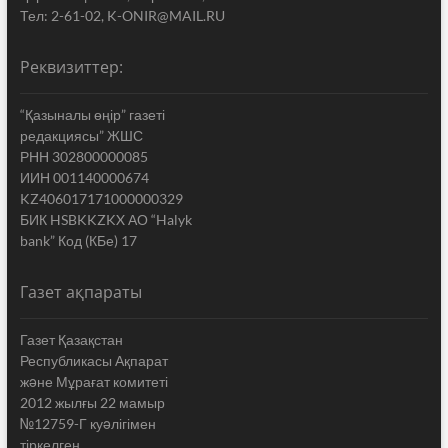
Тел: 2-61-02, K-ONIR@MAIL.RU
Реквизиттер:
“Қазыналы өңір” газеті
редакциясы” ЖШС
РНН 302800000085
ИИН 001140000674
KZ406017171000000329
БИК HSBKKZKX АО “Halyk
bank” Код (КБе) 17
Газет ақпараты
Газет Қазақстан
Республикасы Ақпарат
жəне Мұрағат комитеті
2012 жылғы 22 мамыр
№12759-Г куəлігімен
тіркелген