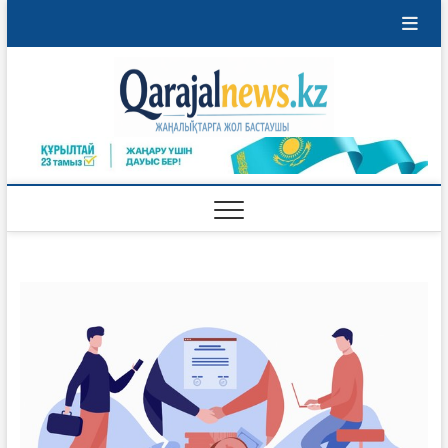
Перейти
к
содержимому
Qaraja
ҚАРАЖАЛ
ҚАЛАСЫНЫҢ
ЖАҢАЛЫҚТАРЫ