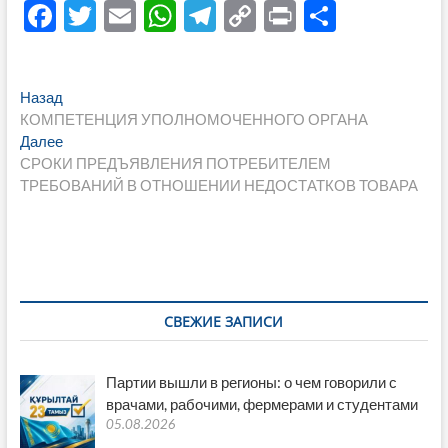
F
T
E
W
T
C
P
О
ac
w
m
h
el
o
ri
тп
e
itt
ail
at
e
p
nt
р
Навигация
Предыдущая
Назад
b
er
s
gr
y
а
запись:
КОМПЕТЕНЦИЯ УПОЛНОМОЧЕННОГО ОРГАНА
по
o
A
a
Li
в
Следующая
Далее
записям
запись:
СРОКИ ПРЕДЪЯВЛЕНИЯ ПОТРЕБИТЕЛЕМ
o
p
m
n
и
ТРЕБОВАНИЙ В ОТНОШЕНИИ НЕДОСТАТКОВ ТОВАРА
k
p
k
ть
СВЕЖИЕ ЗАПИСИ
Партии вышли в регионы: о чем говорили с
врачами, рабочими, фермерами и студентами
05.08.2026