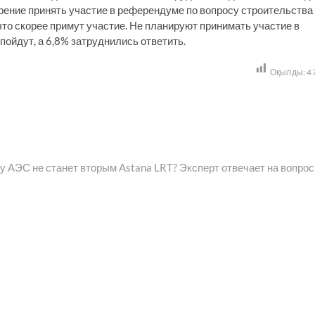
рение принять участие в референдуме по вопросу строительства
что скорее примут участие. Не планируют принимать участие в
пойдут, а 6,8% затруднились ответить.
Оқылды:
4
Следующая
запись:
у АЭС не станет вторым Astana LRT? Эксперт отвечает на вопро