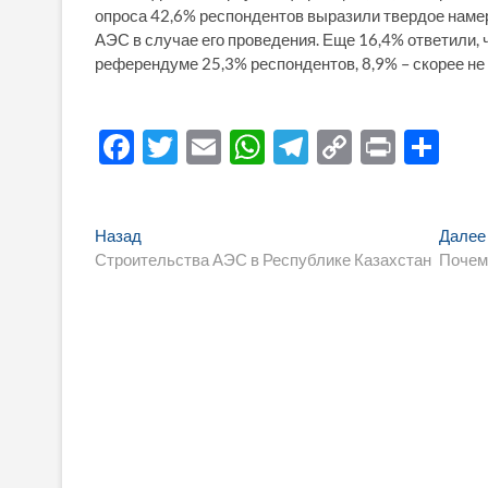
опроса 42,6% респондентов выразили твердое наме
АЭС в случае его проведения. Еще 16,4% ответили, 
референдуме 25,3% респондентов, 8,9% – скорее не 
F
T
E
W
T
C
P
О
ac
w
m
h
el
o
ri
тп
e
itt
ail
at
e
p
nt
р
Навигация
Предыдущая
Назад
Далее
b
er
s
gr
y
а
запись:
Строительства АЭС в Республике Казахстан
Почем
по
o
A
a
Li
в
записям
o
p
m
n
и
k
p
k
ть