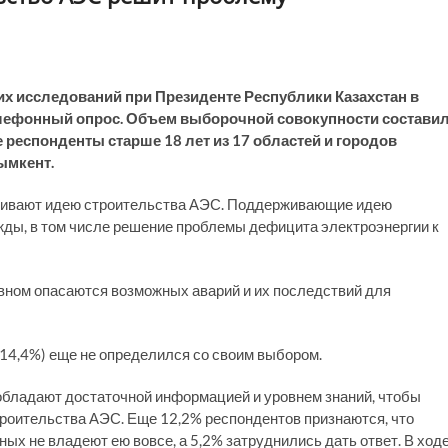
ких исследований при Президенте Республики Казахстан в
 телефонный опрос. Объем выборочной совокупности состави
 респонденты старше 18 лет из 17 областей и городов
ымкент.
живают идею строительства АЭС. Поддерживающие идею
ды, в том числе решение проблемы дефицита электроэнергии к
вном опасаются возможных аварий и их последствий для
14,4%) еще не определился со своим выбором.
 обладают достаточной информацией и уровнем знаний, чтобы
троительства АЭС. Еще 12,2% респондентов признаются, что
 не владеют ею вовсе, а 5,2% затруднились дать ответ. В ход