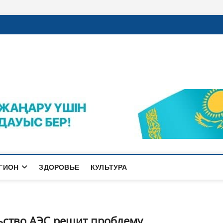
rajalnews.kz
Л ҚАЛАСЫНЫҢ ЖАҢАЛЫҚТАРЫ
ГИОН
ЗДОРОВЬЕ
КУЛЬТУРА
льство АЭС решит проблему