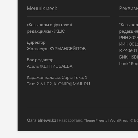
Меншік иесі:
Реквизи
«Қазыналы өңір» газеті
“Қазыналы
редакциясы» ЖШС
редакци
РНН 302
Директор
ИИН 001
Жалғасқан ҚҰРМАНСЕЙІТОВ
KZ40601
БИК HSB
Бас редактор
bank” Код
Асель ЖЕТПИСБАЕВА
Қаражал қаласы, Сары Тока, 1
Тел: 2-61-02, K-ONIR@MAIL.RU
Qarajalnews.kz
| Разработано:
Theme Freesia
|
WordPress
| © В