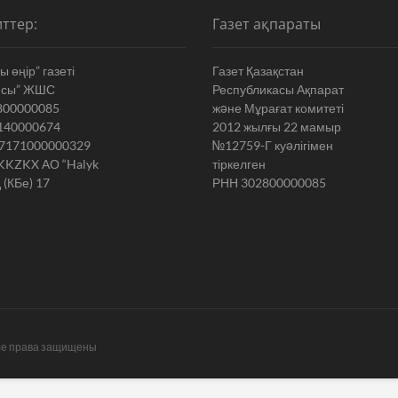
ттер:
Газет ақпараты
 өңір” газеті
Газет Қазақстан
ясы” ЖШС
Республикасы Ақпарат
800000085
жəне Мұрағат комитеті
140000674
2012 жылғы 22 мамыр
7171000000329
№12759-Г куəлігімен
KKZKX АО “Halyk
тіркелген
 (КБе) 17
РНН 302800000085
се права защищены