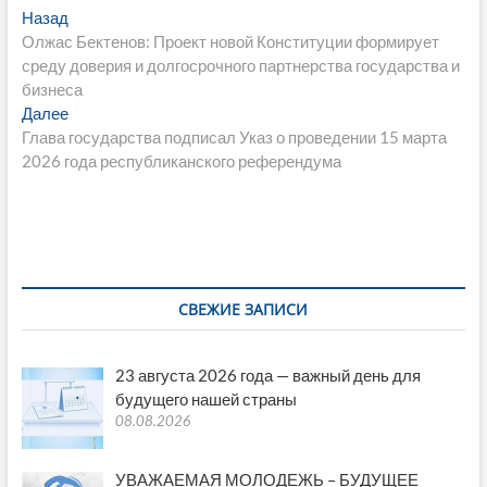
Навигация
Предыдущая
Назад
b
er
s
gr
y
а
запись:
Олжас Бектенов: Проект новой Конституции формирует
по
o
A
a
Li
в
среду доверия и долгосрочного партнерства государства и
записям
бизнеса
o
p
m
n
и
Следующая
Далее
k
p
k
ть
запись:
Глава государства подписал Указ о проведении 15 марта
2026 года республиканского референдума
СВЕЖИЕ ЗАПИСИ
23 августа 2026 года — важный день для
будущего нашей страны
08.08.2026
УВАЖАЕМАЯ МОЛОДЕЖЬ – БУДУЩЕЕ