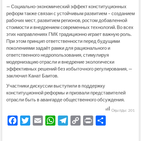
— Социально-экономический эффект конституционных
реформ также связан с устойчивым развитием – созданием
рабочих мест, развитием регионов, ростом добавленной
стоимости и внедрением современных технологий. Во всех
этих направлениях ГМК традиционно играет важную роль.
При этом принцип ответственности перед будущими
поколениями задаёт рамки для рационального и
ответственного недропользования, стимулируя
модернизацию отрасли и внедрение экологически
эффективных решений без избыточного регулирования, —
заключил Канат Баитов.
Участники дискуссии выступили в поддержку
конституционной реформы и призвали представителей
отрасли быть в авангарде общественного обсуждения.
Оқылды:
201
F
T
E
W
T
C
P
О
ac
w
m
h
el
o
ri
тп
e
itt
ail
at
e
p
nt
р