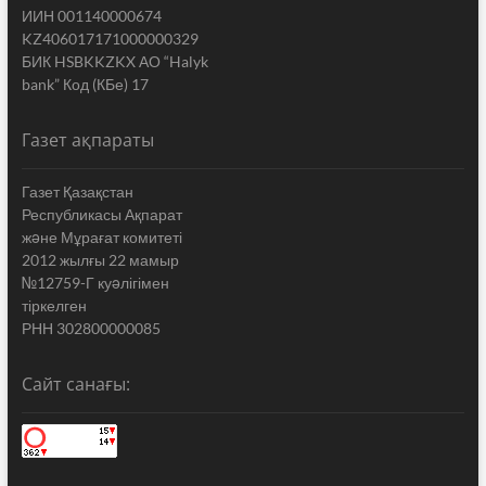
ИИН 001140000674
KZ406017171000000329
БИК HSBKKZKX АО “Halyk
bank” Код (КБе) 17
Газет ақпараты
Газет Қазақстан
Республикасы Ақпарат
жəне Мұрағат комитеті
2012 жылғы 22 мамыр
№12759-Г куəлігімен
тіркелген
РНН 302800000085
Сайт санағы: