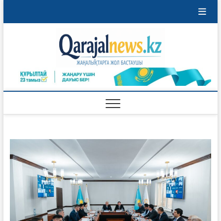
Перейти
к
содержимому
Qaraja
ҚАРАЖАЛ
ҚАЛАСЫНЫҢ
ЖАҢАЛЫҚТАРЫ