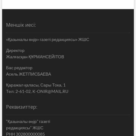
Меншік иесі:
«Қазыналы өңір» газеті редакциясы» ЖШС
Директор
Жалғасқан ҚҰРМАНСЕЙІТОВ
Бас редактор
Асель ЖЕТПИСБАЕВА
Қаражал қаласы, Сары Тока, 1
Тел: 2-61-02, K-ONIR@MAIL.RU
Реквизиттер:
“Қазыналы өңір” газеті
редакциясы” ЖШС
РНН 302800000085