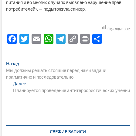
питания и во многих случаях выявлено нарушение прав
потребителей», — подытожила спикер.
Оқылды:
382
F
T
E
W
T
C
P
О
ac
w
m
h
el
o
ri
тп
e
itt
ail
at
e
p
nt
р
Навигация
Предыдущая
Назад
b
er
s
gr
y
а
запись:
Мы должны решать стоящие перед нами задачи
по
o
A
a
Li
в
прагматично и последовательно
записям
Следующая
Далее
o
p
m
n
и
запись:
Планируется проведение антитеррористических учений
k
p
k
ть
СВЕЖИЕ ЗАПИСИ