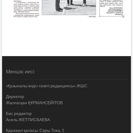
Меншік иесі:
«Қазыналы өңір» газеті редакциясы» ЖШС
Директор
Жалғасқан ҚҰРМАНСЕЙІТОВ
Бас редактор
Асель ЖЕТПИСБАЕВА
Қаражал қаласы, Сары Тока, 1