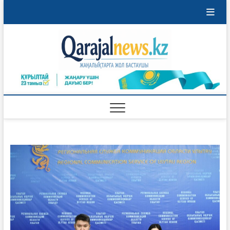
Перейти
к
содержимому
Qaraja
ҚАРАЖАЛ
ҚАЛАСЫНЫҢ
ЖАҢАЛЫҚТАРЫ