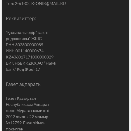
Тел: 2-61-02, K-ONIR@MAIL.RU
Реквизиттер:
“Қазыналы өңір” газеті
редакциясы” ЖШС
РНН 302800000085
ИИН 001140000674
KZ406017171000000329
БИК HSBKKZKX АО “Halyk
bank” Код (КБе) 17
Газет ақпараты
Газет Қазақстан
Республикасы Ақпарат
жəне Мұрағат комитеті
2012 жылғы 22 мамыр
№12759-Г куəлігімен
тіркелген