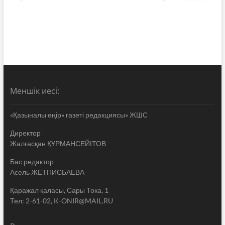
Меншік иесі:
«Қазыналы өңір» газеті редакциясы» ЖШС
Директор
Жалғасқан ҚҰРМАНСЕЙІТОВ
Бас редактор
Асель ЖЕТПИСБАЕВА
Қаражал қаласы, Сары Тока, 1
Тел: 2-61-02, K-ONIR@MAIL.RU