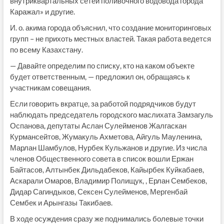
внутриквартальных сетей поливочного водовода города
Каражал» и другие.
И. о. акима города объяснил, что создание мониторинговых
групп – не прихоть местных властей. Такая работа ведется
по всему Казахстану.
— Давайте определим по списку, кто на каком объекте
будет ответственным, — предложил он, обращаясь к
участникам совещания.
Если говорить вкратце, за работой подрядчиков будут
наблюдать председатель городского маслихата Замзагуль
Оспанова, депутаты Аслан Сулейменов Жалгаскан
Курмансейтов, Жумакуль Ахметова, Айгуль Мауленина,
Марлан Шамбулов, Нурбек Кульжанов и другие. Из числа
членов Общественного совета в список вошли Ержан
Байтасов, Алтынбек Дильдабеков, Кайырбек Куйкабаев,
Аскарали Омаров, Владимир Полищук, , Ерлан Сембеков,
Дидар Сагиндыков, Сексен Сулейменов, Мергенбай
Сембек и Арынгазы Такибаев.
В ходе осуждения сразу же поднимались болевые точки