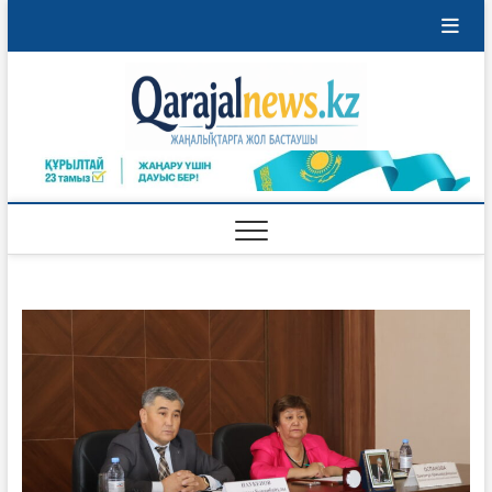
Перейти
к
содержимому
Qaraja
ҚАРАЖАЛ
ҚАЛАСЫНЫҢ
ЖАҢАЛЫҚТАРЫ