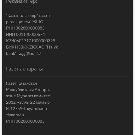
Реквизиттер:
“Қазыналы өңір” газеті
редакциясы” ЖШС
РНН 302800000085
ИИН 001140000674
KZ406017171000000329
БИК HSBKKZKX АО “Halyk
bank” Код (КБе) 17
Газет ақпараты
Газет Қазақстан
Республикасы Ақпарат
жəне Мұрағат комитеті
2012 жылғы 22 мамыр
№12759-Г куəлігімен
тіркелген
РНН 302800000085