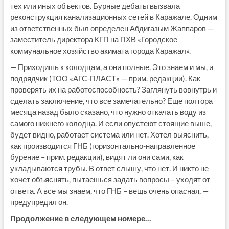
тех или иных объектов. Бурные дебаты вызвала
реконструкция канализационных сетей в Каражале. Одним
из ответственных был определен Абдигазым Жаппаров —
заместитель директора КГП на ПХВ «Городское
коммунальное хозяйство акимата города Каражал».
— Приходишь к колодцам, а они полные. Это знаем и мы, и
подрядчик (ТОО «АГС-ПЛАСТ» — прим. редакции). Как
проверять их на работоспособность? Заглянуть вовнутрь и
сделать заключение, что все замечательно? Еще полтора
месяца назад было сказано, что нужно откачать воду из
самого нижнего колодца. И если опустеют стоящие выше,
будет видно, работает система или нет. Хотел выяснить,
как производится ГНБ (горизонтально-направленное
бурение – прим. редакции), видят ли они сами, как
укладываются трубы. В ответ слышу, что нет. И никто не
хочет объяснять, пытаешься задать вопросы – уходят от
ответа. А все мы знаем, что ГНБ – вещь очень опасная, —
предупредил он.
Продолжение в следующем номере…