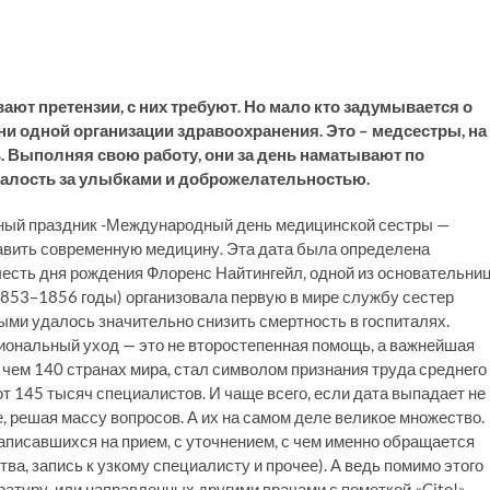
ают претензии, с них требуют. Но мало кто задумывается о
ни одной организации здравоохранения. Это – медсестры, на
. Выполняя свою работу, они за день наматывают по
талость за улыбками и доброжелательностью.
ьный праздник -Международный день медицинской сестры —
авить современную медицину. Эта дата была определена
есть дня рождения Флоренс Найтингейл, одной из основательни
1853–1856 годы) организовала первую в мире службу сестер
ыми удалось значительно снизить смертность в госпиталях.
иональный уход — это не второстепенная помощь, а важнейшая
 чем 140 странах мира, стал символом признания труда среднего
т 145 тысяч специалистов. И чаще всего, если дата выпадает не
е, решая массу вопросов. А их на самом деле великое множество.
аписавшихся на прием, с уточнением, с чем именно обращается
ва, запись к узкому специалисту и прочее). А ведь помимо этого
тратуру, или направленных другими врачами с пометкой «Cito!»