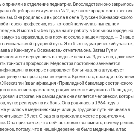
ю приняли в отделение педиатрии. Впоследствии оно закрылось
ача общей практики участка № 2, где также продолжает «вести»
анқызы. Она родилась и выросла в селе Тугускен Жанааркинского
ь любит свою профессию, азы которой получила в нынешнем
едже. И могла бы без труда найти работу в большом городе, но
амуж за каражалца, она прочно осела в нашем городе. — В наш
 начинала свой трудовой путь. Это был педиатрический участок,
ева и Кенжегуль Осажанова,- отметила она. Затем Гүлім
нечном итоге вернувшись в «родные пенаты». Здесь она, даже им
ать тонкости профессии. Медсестра постоянно занимается
ификации, на которые направляет больница, она штудирует
ещенную на просторах интернета. Кроме того, проходит обучени
 Жезказган (квалификация «Прикладной бакалавр сестринского
 одно поколение каражалцев, родившихся и живущих на Площадке,
ровая и строгая, на самом деле она является человеком, которы
в, чутко реагируя на их боль. Она родилась в 1964 году в
же училась в медицинском училище. Трудовой путь начинала в
асчитывает 39 лет. Сюда она приехала вместе с родителями,
е. Она признается, что сейчас сложно вспомнить, почему решил
верное, потому, что в нашей деревне не было медицины, а так