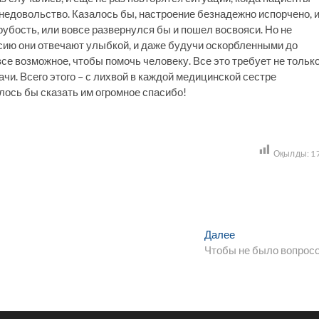
едовольство. Казалось бы, настроение безнадежно испорчено, 
рубость, или вовсе развернулся бы и пошел восвояси. Но не
ссию они отвечают улыбкой, и даже будучи оскорбленными до
все возможное, чтобы помочь человеку. Все это требует не тольк
ачи. Всего этого – с лихвой в каждой медицинской сестре
лось бы сказать им огромное спасибо!
Оқылды:
1
Следующая
Далее
запись:
Чтобы не было вопрос