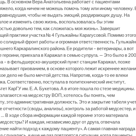
щь. В основном Вера Анатольевна работает с пациентами
тяжело, когда ничем не можешь помочь тому или иному человеку. 
у равнодушия, чтобы не выдать эмоций, раздирающих душу. На
шлое и изменить свою жизнь, воспользовалась бы этим
остью довольно тем, как сложилась моя жизнь». Завершит
щей практики участка № 4 Гульжайны Карагусовой. Помимо этого
то солидный фронт работы и огромная ответственность. Гульжай
шнего Каркаралинского района. Ее родители – ветеринары, а вот
 героини, приехала в Каражал в семью супруга. — Это было в 20
ала – в фельдшерско-акушерский пункт станции Каражал, позже
называет призванием, в основе которого лежит искреннее желан
ое дело не было мечтой детства. Напротив, когда-то ее влеки
ка. Соответственно, поступала в политехнический институт,
т КарГУ им. Е. А. Букетова. А в итоге пошла по стезе медицины.
озлагаются на медсестру ВОП, хотелось бы понять, чем
у, это административная должность. Это и закрытие табеля уче
е отчетности (своды, анализы), контроль за работой медсестер, и
. … В ходе сбора информации каждой героине этого материала
медсестры? И каждая, независимо друг от друга, отвечала
ние найти подход к каждому пациенту». А самая главная награда
аз случались, и еще не раз повторятся ситуации, когда пациенты