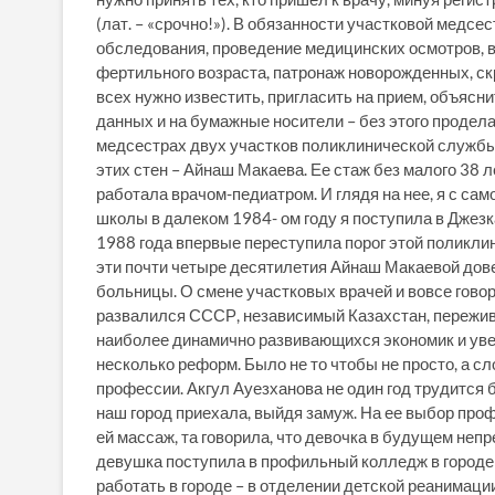
(лат. – «срочно!»). В обязанности участковой медсе
обследования, проведение медицинских осмотров, 
фертильного возраста, патронаж новорожденных, ск
всех нужно известить, пригласить на прием, объяс
данных и на бумажные носители – без этого продела
медсестрах двух участков поликлинической службы
этих стен – Айнаш Макаева. Ее стаж без малого 38 л
работала врачом-педиатром. И глядя на нее, я с сам
школы в далеком 1984- ом году я поступила в Джез
1988 года впервые переступила порог этой поликлин
эти почти четыре десятилетия Айнаш Макаевой дове
больницы. О смене участковых врачей и вовсе говор
развалился СССР, независимый Казахстан, пережив
наиболее динамично развивающихся экономик и ув
несколько реформ. Было не то чтобы не просто, а 
профессии. Акгул Ауезханова не один год трудится 
наш город приехала, выйдя замуж. На ее выбор проф
ей массаж, та говорила, что девочка в будущем непр
девушка поступила в профильный колледж в городе 
работать в городе – в отделении детской реанимации