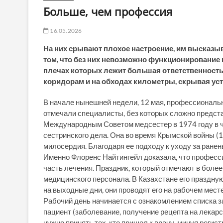
Больше, чем профессия
16.05.2026
На них срывают плохое настроение, им высказыв
том, что без них невозможно функционирование 
плечах которых лежит большая ответственность
коридорам и на обходах километры, скрывая ус
В начале нынешней недели, 12 мая, профессионал
отмечали специалисты, без которых сложно предст
Международным Советом медсестер в 1974 году в ч
сестринского дела. Она во время Крымской войны (
милосердия. Благодаря ее подходу к уходу за ранен
Именно Флоренс Найтингейл доказала, что професс
часть лечения. Праздник, который отмечают в более
медицинского персонала. В Казахстане его праздную
на выходные дни, они проводят его на рабочем мест
Рабочий день начинается с ознакомлением списка з
пациент (заболевание, получение рецепта на лекарст
нужно принять тех, кто пришел к врачу, минуя регис