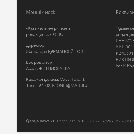
Меншік иесі:
Реквизи
«Қазыналы өңір» газеті
“Қазыналы
редакциясы» ЖШС
редакци
РНН 302
Директор
ИИН 001
Жалғасқан ҚҰРМАНСЕЙІТОВ
KZ40601
БИК HSB
Бас редактор
bank” Код
Асель ЖЕТПИСБАЕВА
Қаражал қаласы, Сары Тока, 1
Тел: 2-61-02, K-ONIR@MAIL.RU
Qarajalnews.kz
| Разработано:
Theme Freesia
|
WordPress
| © В