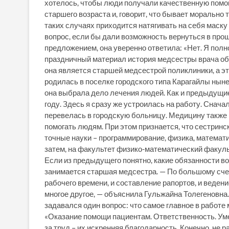
хотелось, чтобы люди получали качественную помо
старшего возраста и, говорит, что бывает морально 
таких случаях приходится натягивать на себя маск
вопрос, если бы дали возможность вернуться в про
предложением, она уверенно ответила: «Нет. Я полн
праздничный материал история медсестры врача об
она является старшей медсестрой поликлиники, а э
родилась в поселке городского типа Карагайлы ныне
она выбрала дело лечения людей. Как и предыдущие
году. Здесь я сразу же устроилась на работу. Снач
перевелась в городскую больницу. Медицину также 
помогать людям. При этом признается, что сестринск
точные науки – программирование, физика, математи
затем, на факультет физико-математический факульте
Если из предыдущего понятно, какие обязанности в
занимается старшая медсестра. — По большому счет
рабочего времени, и составление рапортов, и ведени
многое другое, — объяснила Гульжайна Толегеновна
задавался один вопрос: что самое главное в работе 
«Оказание помощи пациентам. Ответственность. Уме
за труд – их искренняя благодарность. Конечно, не р