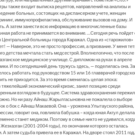
стры также входит выписка рецептов, направлений на анализы и
ведение больных, состоящих на диспансерном учете, женщин
рининг, иммунопрофилактика, обслуживание вызовов на дому. И
нить. А затем занести всю информацию в многочисленные базы
нная работа не принимается во внимание. …Сегодня речь пойдет 
 Центральной больницы города Каражал. Одна из «старожилов»
ет! — Наверное, это не просто профессия, а призвание. У меня тет
ого детства мечтала стать медсестрой. Вполнелогично, что после
казганское медицинское училище. С дипломом на руках в апреле
ики. И по сегодняшний день тружусь здесь, — поделилась она. За
лось работать под руководством 15 или 16 главврачей городско
ить не приходится. За это время сменилась целая эпоха:
 тяжелейший экономический кризис, занял позицию среди
еренным взглядом в будущее. Система здравоохранения пережи
сложно. Но ни разу Айнаш Жарылгасыновна не пожалела о выборе
бок о бок с Айнаш Макаевой. Она – уроженка Улытауского района, 
ессии, говорит она, повлияла бабушка – когда юная Акгул делала
еменно станет медиком. Поэтому в семье никто не удивился, когд
Жезказган (2001-2004 годы), по окончании которого осталась
. А затем судьба привела ее в Каражал. На дворе стоял 2011 год.