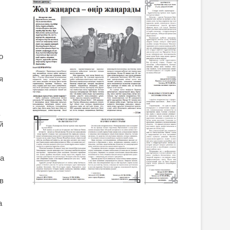
о
я
й
ла
в
а