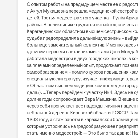
С опытом работы на предыдущем месте ее с радость
и Акгул Мукашевна перешла медицинской сестрой вр
детей. Третья медсестра этого участка – Гүлім Арм
района. В поликлинике трудится пятый год, и очен
Карагандинском областном высшем сестринском колл
судьба предопределила дальнейшую жизнь – выйдя з
больнице замечательный коллектив. Именно здесь я
где моим первыми наставниками стали Дана Молдаба
работала медсестрой в двух городских школах, в ко
за плечами определенный опыт, продолжает познав
самообразованием – помимо курсов повышения квал
специальную литературу, изучает информацию, разм
в Областном высшем медицинском колледже города
дела»). …Теперь перейдем к участку № 4. Здесь не
долгие годы сопровождает Вера Мышкина. Внешне су
через себя пропускает все надежды, чаяния пациенто
небольшой деревне Кировской области РСФСР. Там 
1983 году, а стаж работы в каражалской больнице н
которые устроились на градообразующее предприяти
стать именно медсестрой: — Это было так давно! На