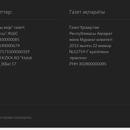
ттер:
Газет ақпараты
 өңір” газеті
Газет Қазақстан
ясы” ЖШС
Республикасы Ақпарат
800000085
жəне Мұрағат комитеті
140000674
2012 жылғы 22 мамыр
7171000000329
№12759-Г куəлігімен
KKZKX АО “Halyk
тіркелген
 (КБе) 17
РНН 302800000085
се права защищены