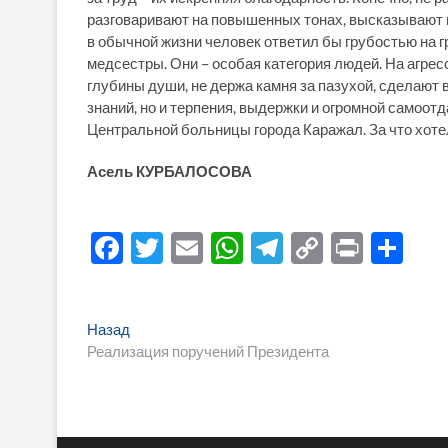
разговаривают на повышенных тонах, высказывают н
в обычной жизни человек ответил бы грубостью на г
медсестры. Они – особая категория людей. На агре
глубины души, не держа камня за пазухой, сделают 
знаний, но и терпения, выдержки и огромной самоотд
Центральной больницы города Каражал. За что хоте
Асель КУРБАЛОСОВА
F
T
E
W
T
C
P
О
ac
w
m
h
el
o
ri
тп
e
itt
ail
at
e
p
nt
р
Навигация
Предыдущая
Назад
b
er
s
gr
y
а
запись:
Реализация поручений Президента
по
o
A
a
Li
в
записям
o
p
m
n
и
k
p
k
ть