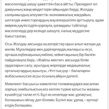
мәселелерді шешу қажеттігін баса айтты. Президент ел
дамуының жаңа міндеттерін айқындап берді. Жолдау
халқымыздың әлеуметтік-экономикалық жағдайын,
шетелдік инвесторлардың жауапкершілігін арттыруға, адам
өмірінің қауіпсіздігін қорғауға, қоғамдағы түйіткілді
мәселелерді дер кезінде шешуге, халық мүддесіне
бағытталған.
Осы Жолдау аясында оң өзгерістер орын алып жатқан да
мәлім. Мұғалімдер мен дәрігерлердің жалақысы өсуі,
орташа еңбекақының көбеюі, зейнетақының бір бөлігін
пайдалануға беру, «Жайлы мектеп» аясында білім
ордаларын салу, ауылдық жерлерде медициналық
орталықтардың ашылуы, «Ұлттық қор – балаларға»
жобасының іске асуы осының айқын дәлелі.
Мемлекет басшысы кәмелетке толмағандарға жасалған
зорлық-зомбылықтың кез-келген түріне қатысты жазаны
күшейтуді талап етті. Бұл өз кезегінде жас ұрпақтың
болашағын ойлау деп білемін. Бүгінгі жас ұрпақ – ертеңгі
елдің болашағы.