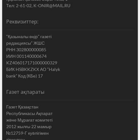
Тел: 2-61-02, K-ONIR@MAIL.RU
Реквизиттер:
“Қазыналы өңір” газеті
редакциясы” ЖШС
РНН 302800000085
ИИН 001140000674
KZ406017171000000329
БИК HSBKKZKX АО “Halyk
bank” Код (КБе) 17
Газет ақпараты
Газет Қазақстан
Республикасы Ақпарат
жəне Мұрағат комитеті
2012 жылғы 22 мамыр
№12759-Г куəлігімен
тіркелген