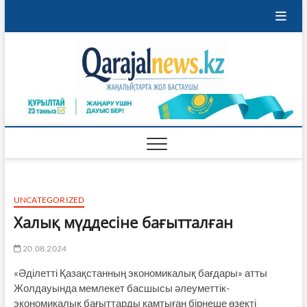
Skip
to
content
Qaraja
ҚАРАЖАЛ
ҚАЛАСЫНЫҢ
ЖАҢАЛЫҚТАРЫ
UNCATEGORIZED
Халық мүддесіне бағытталған
20.08.2024
«Әділетті Қазақстанның экономикалық бағдары» атты
Жолдауында мемлекет басшысы әлеуметтік-
экономикалық бағыттарды қамтыған бірнеше өзекті