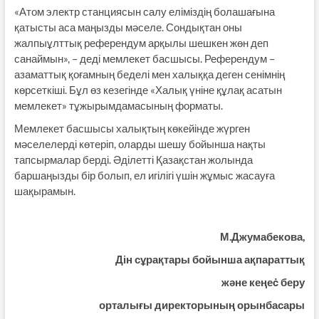
«Атом электр станциясын салу еліміздің болашағына
қатысты аса маңызды мәселе. Сондықтан оны
жалпыұлттық референдум арқылы шешкен жөн деп
санаймын», – деді мемлекет басшысы. Референдум –
азаматтық қоғамның беделі мен халыққа деген сенімнің
көрсеткіші. Бұл өз кезегінде «Халық үніне құлақ асатын
мемлекет» тұжырымдамасының форматы.
Мемлекет басшысы халықтың көкейінде жүрген
мәселелерді көтеріп, оларды шешу бойынша нақты
тапсырмалар берді. Әділетті Қазақстан жолында
баршаңызды бір болып, ел игілігі үшін жұмыс жасауға
шақырамын.
М.Джумабекова,
Дін сұрақтары бойынша ақпараттық
және кеңеċ беру
орталығы директорының орынбасары