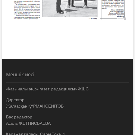
Меншік иесі:
«Қазыналы өңір» газеті редакциясы» ЖШС
Директор
Жалғасқан ҚҰРМАНСЕЙІТОВ
Бас редактор
Асель ЖЕТПИСБАЕВА
Қаражал қаласы, Сары Тока, 1