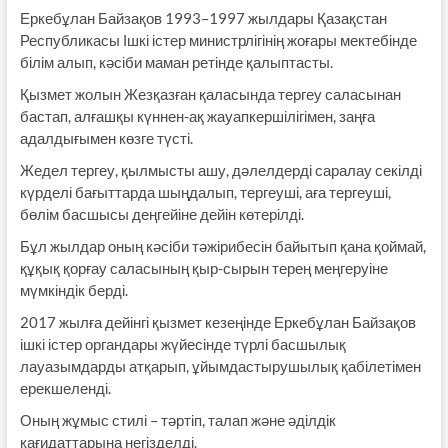
Еркебұлан Байзақов 1993–1997 жылдары Қазақстан
Республикасы Ішкі істер министрлігінің жоғары мектебінде
білім алып, кәсіби маман ретінде қалыптасты.
Қызмет жолын Жезқазған қаласында тергеу саласынан
бастап, алғашқы күннен-ақ жауапкершілігімен, заңға
адалдығымен көзге түсті.
Жедел тергеу, қылмысты ашу, дәлелдерді саралау секілді
күрделі бағыттарда шыңдалып, тергеуші, аға тергеуші,
бөлім басшысы деңгейіне дейін көтерілді.
Бұл жылдар оның кәсіби тәжірибесін байытып қана қоймай,
құқық қорғау саласының қыр-сырын терең меңгеруіне
мүмкіндік берді.
2017 жылға дейінгі қызмет кезеңінде Еркебұлан Байзақов
ішкі істер органдары жүйесінде түрлі басшылық
лауазымдарды атқарып, ұйымдастырушылық қабілетімен
ерекшеленді.
Оның жұмыс стилі – тәртіп, талап және әділдік
қағидаттарына негізделді.