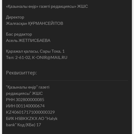
«Қазыналы өңір» газеті редакциясы» ЖШС
Директор
Жалғасқан ҚҰРМАНСЕЙІТОВ
Бас редактор
Асель ЖЕТПИСБАЕВА
Қаражал қаласы, Сары Тока, 1
Тел: 2-61-02, K-ONIR@MAIL.RU
Реквизиттер:
“Қазыналы өңір” газеті
редакциясы” ЖШС
РНН 302800000085
ИИН 001140000674
KZ406017171000000329
БИК HSBKKZKX АО “Halyk
bank” Код (КБе) 17