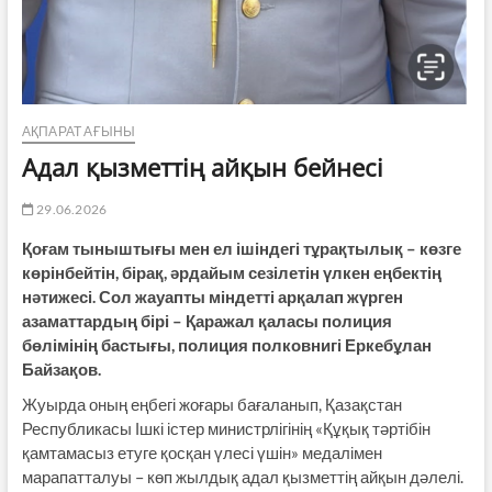
АҚПАРАТ АҒЫНЫ
Адал қызметтің айқын бейнесі
29.06.2026
Қоғам тыныштығы мен ел ішіндегі тұрақтылық – көзге
көрінбейтін, бірақ, әрдайым сезілетін үлкен еңбектің
нәтижесі. Сол жауапты міндетті арқалап жүрген
азаматтардың бірі – Қаражал қаласы полиция
бөлімінің бастығы, полиция полковнигі Еркебұлан
Байзақов.
Жуырда оның еңбегі жоғары бағаланып, Қазақстан
Республикасы Ішкі істер министрлігінің «Құқық тәртібін
қамтамасыз етуге қосқан үлесі үшін» медалімен
марапатталуы – көп жылдық адал қызметтің айқын дәлелі.