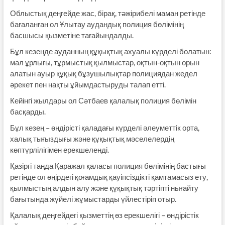
Облыстық деңгейде жас, бірақ, тәжірибелі маман ретінде
бағаланған ол Ұлытау аудандық полиция бөлімінің
басшысы қызметіне тағайындалды.
Бұл кезеңде ауданның құқықтық ахуалы күрделі болатын:
мал ұрлығы, тұрмыстық қылмыстар, оқтын-оқтын орын
алатын ауыр құқық бұзушылықтар полициядан жедел
әрекет пен нақты ұйымдастыруды талап етті.
Кейінгі жылдары ол Сәтбаев қалалық полиция бөлімін
басқарды.
Бұл кезең – өндірісті қаладағы күрделі әлеуметтік орта,
халық тығыздығы және құқықтық мәселелердің
көптүрлілігімен ерекшеленді.
Қазіргі таңда Қаражал қаласы полиция бөлімінің бастығы
ретінде ол өңірдегі қоғамдық қауіпсіздікті қамтамасыз ету,
қылмыстың алдын алу және құқықтық тәртіпті нығайту
бағытында жүйелі жұмыстарды үйлестіріп отыр.
Қалалық деңгейдегі қызметтің өз ерекшелігі – өндірістік