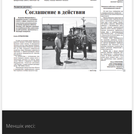
Меншік иесі: