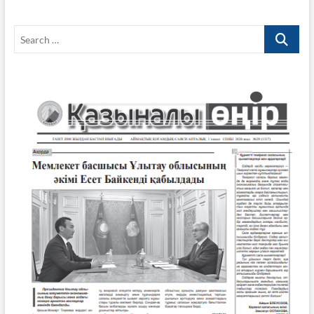
Search
…