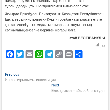
аймақ, әлеуметтік байланыстар және жергілікті
тұрғындардың тыныс-тіршілігімен тығыз сабақтас.
Жуырда Еркебұлан Байзақовтың Қазақстан Республикасы
Ішкі істер министрлігінің «Құқық тәртібін қамтамасыз етуге
қосқан үлесі үшін» медалімен марапатталуы – оның
көпжылдық еңбегіне берілген жоғары баға.
Ізтай БЕЛГІБАЙҰЛЫ
:
74
F
T
E
W
T
C
P
S
ac
w
m
h
el
o
ri
h
e
itt
ail
at
e
p
nt
ar
Навигация
Previous
Previous
b
er
s
gr
y
e
post:
Инфрақұрылымға инвестиция
по
o
A
a
Li
Next
Next
записям
post:
Елге қызмет – абыройлы міндет
o
p
m
n
k
p
k