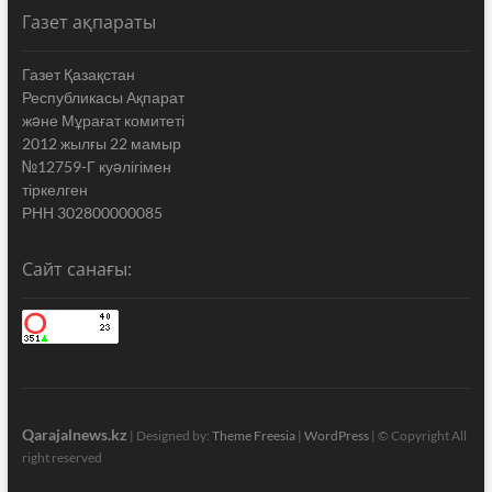
Газет ақпараты
Газет Қазақстан
Республикасы Ақпарат
жəне Мұрағат комитеті
2012 жылғы 22 мамыр
№12759-Г куəлігімен
тіркелген
РНН 302800000085
Сайт санағы:
Qarajalnews.kz
| Designed by:
Theme Freesia
|
WordPress
| © Copyright All
right reserved